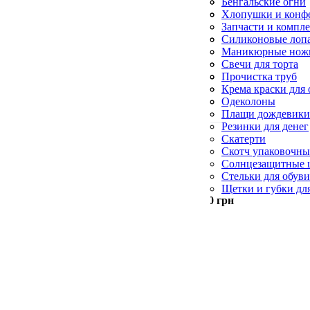
Фунгициды
Спирали от комар
Сухой спирт и го
Бенгальские огни
Шланги поливочн
Спрей от комаров
Хлопушки и конф
Ультразвуковые о
Запчасти и компл
Фумигаторы
Фонарики
Силиконовые лоп
Силиконовые кис
Маникюрные нож
Формы для выпеч
Пилы для пяток
Свечи для торта
Пилочки для ногт
Свечи конусные и
Прочистка труб
Церковные свечи
Салфетки для убо
Крема краски для 
Синька
Одеколоны
Скребки для посу
Плащи дождевики
Резинки для денег
Скатерти
Скотч упаковочн
Солнцезащитные 
Стельки для обув
Щетки и губки дл
Минимальный заказ —
500
грн