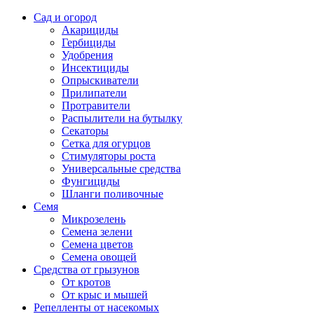
Сад и огород
Акарициды
Гербициды
Удобрения
Инсектициды
Опрыскиватели
Прилипатели
Протравители
Распылители на бутылку
Секаторы
Сетка для огурцов
Стимуляторы роста
Универсальные средства
Фунгициды
Шланги поливочные
Семя
Микрозелень
Семена зелени
Семена цветов
Семена овощей
Средства от грызунов
От кротов
От крыс и мышей
Репелленты от насекомых