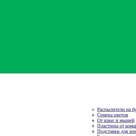
Распылители на б
Секаторы
Семена цветов
Сетка для огурцов
Семена овощей
От крыс и мышей
Стимуляторы рост
Пластины от кома
Универсальные ср
Жидкость от кома
Подставки для зо