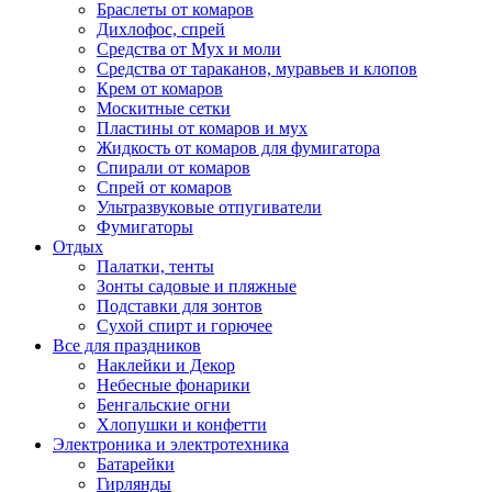
Браслеты от комаров
Дихлофос, спрей
Средства от Мух и моли
Средства от тараканов, муравьев и клопов
Крем от комаров
Москитные сетки
Пластины от комаров и мух
Жидкость от комаров для фумигатора
Спирали от комаров
Спрей от комаров
Ультразвуковые отпугиватели
Фумигаторы
Отдых
Палатки, тенты
Зонты садовые и пляжные
Подставки для зонтов
Сухой спирт и горючее
Все для праздников
Наклейки и Декор
Небесные фонарики
Бенгальские огни
Хлопушки и конфетти
Электроника и электротехника
Батарейки
Гирлянды