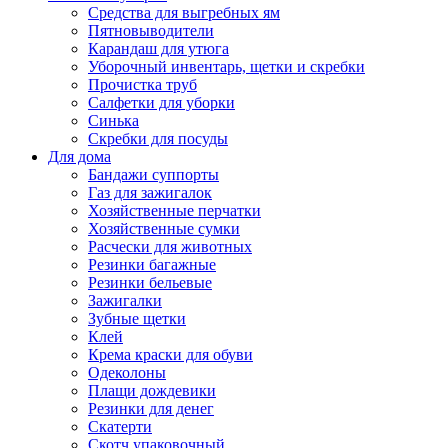
Средства для выгребных ям
Пятновыводители
Карандаш для утюга
Уборочный инвентарь, щетки и скребки
Прочистка труб
Салфетки для уборки
Синька
Скребки для посуды
Для дома
Бандажи суппорты
Газ для зажигалок
Хозяйственные перчатки
Хозяйственные сумки
Расчески для животных
Резинки багажные
Резинки бельевые
Зажигалки
Зубные щетки
Клей
Крема краски для обуви
Одеколоны
Плащи дождевики
Резинки для денег
Скатерти
Скотч упаковочный