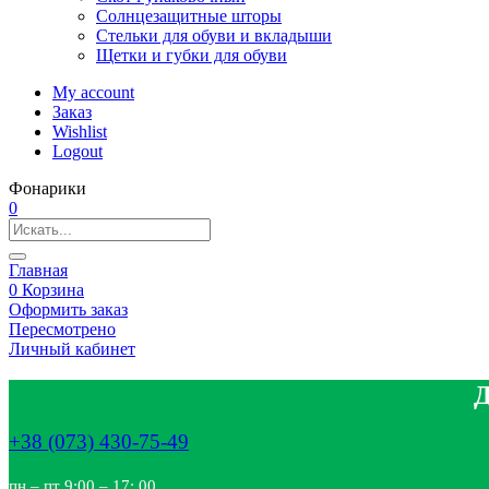
Солнцезащитные шторы
Стельки для обуви и вкладыши
Щетки и губки для обуви
My account
Заказ
Wishlist
Logout
Фонарики
0
Главная
0
Корзина
Оформить заказ
Пересмотрено
Личный кабинет
Д
+38 (073) 430-75-49
пн – пт 9:00 – 17: 00