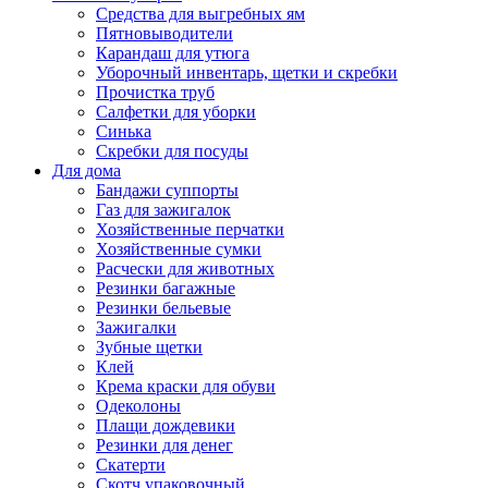
Средства для выгребных ям
Пятновыводители
Карандаш для утюга
Уборочный инвентарь, щетки и скребки
Прочистка труб
Салфетки для уборки
Синька
Скребки для посуды
Для дома
Бандажи суппорты
Газ для зажигалок
Хозяйственные перчатки
Хозяйственные сумки
Расчески для животных
Резинки багажные
Резинки бельевые
Зажигалки
Зубные щетки
Клей
Крема краски для обуви
Одеколоны
Плащи дождевики
Резинки для денег
Скатерти
Скотч упаковочный