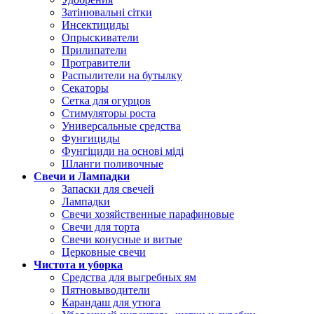
Затінювальні сітки
Инсектициды
Опрыскиватели
Прилипатели
Протравители
Распылители на бутылку
Секаторы
Сетка для огурцов
Стимуляторы роста
Универсальные средства
Фунгициды
Фунгіциди на основі міді
Шланги поливочные
Свечи и Лампадки
Запаски для свечей
Лампадки
Свечи хозяйственные парафиновые
Свечи для торта
Свечи конусные и витые
Церковные свечи
Чистота и уборка
Средства для выгребных ям
Пятновыводители
Карандаш для утюга