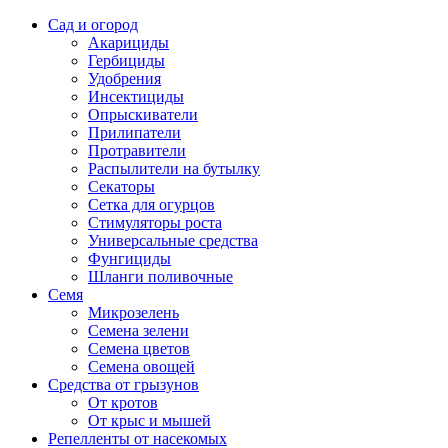
Сад и огород
Акарициды
Гербициды
Удобрения
Инсектициды
Опрыскиватели
Прилипатели
Протравители
Распылители на бутылку
Секаторы
Сетка для огурцов
Стимуляторы роста
Универсальные средства
Фунгициды
Шланги поливочные
Семя
Микрозелень
Семена зелени
Семена цветов
Семена овощей
Средства от грызунов
От кротов
От крыс и мышей
Репелленты от насекомых