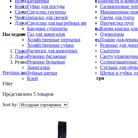
Все для кухни
Протравители
Средства от тараканов, муравьев и клопов
Небесные фонарики
Батарейки
Шланги поливоч
Спрей от комаров
Хлопушки и конф
Запчасти и компл
Красота и здоровье
Крем от комаров
Гирлянды
Губки для посуды
Ультразвуковые о
Фонарики
Силиконовые лоп
Свечи и Лампадки
Москитные сетки
Кухонные ножи
Средства гигиены
Фумигаторы
Силиконовые кис
Маникюрные но
Чистота и уборка
Овощерезки, яйцерезки
Косметика
Запаски для свечей
Формы для выпе
Пилы для пяток
Свечи для торта
Для дома
Палочки для шашлыка
Маникюрные кусачки
Лампадки
Средства для выгребных ям
Пилочки для ног
Свечи конусные 
Прочистка труб
Свечи хозяйственные парафиновые
Пятновыводители
Бандажи суппорты
Церковные свечи
Салфетки для уб
Крема краски для
Карандаш для утюга
Газ для зажигалок
Синька
Одеколоны
Последние пересмотренные продукты
Уборочный инвентарь, щетки и скребки
Хозяйственные перчатки
Скребки для пос
Плащи дождевик
Хозяйственные сумки
Резинки для дене
Расчески для животных
Скатерти
Главная
Резинки багажные
Скотч упаковочн
Для дома
Резинки бельевые
Солнцезащитные
Резинки бельевые
Зажигалки
Стельки для обув
Previous page
Зубные щетки
Щетки и губки дл
Минимальный заказ —
500
грн
Клей
Filter
Представлено 5 товаров
Sort by: