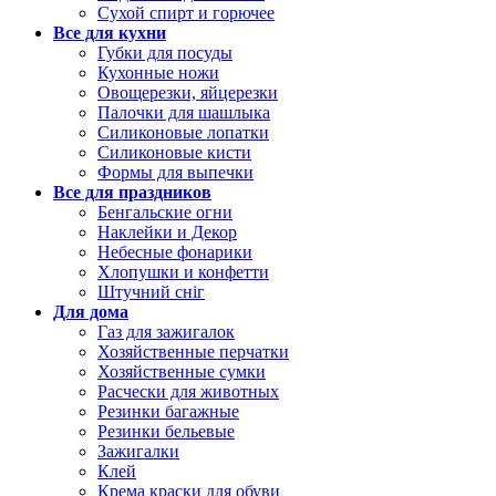
Сухой спирт и горючее
Все для кухни
Губки для посуды
Кухонные ножи
Овощерезки, яйцерезки
Палочки для шашлыка
Силиконовые лопатки
Силиконовые кисти
Формы для выпечки
Все для праздников
Бенгальские огни
Наклейки и Декор
Небесные фонарики
Хлопушки и конфетти
Штучний сніг
Для дома
Газ для зажигалок
Хозяйственные перчатки
Хозяйственные сумки
Расчески для животных
Резинки багажные
Резинки бельевые
Зажигалки
Клей
Крема краски для обуви