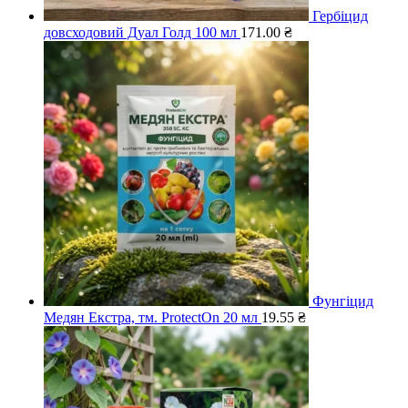
Гербіцид
довсходовий Дуал Голд 100 мл
171.00
₴
Фунгіцид
Медян Екстра, тм. ProtectOn 20 мл
19.55
₴