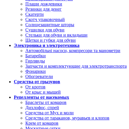
Плащи дождевики
Резинки для денег
Скатерти
Скотч упаковочный
Солнцезащитные шторы
Сушилки для обуви
Стельки для обуви и вкладыши
Щетки и губки для обуви
Электроника и электротехника
Автомобільні насоси, компресори та манометри
Батарейки
Гирлянды
Запчасти и комплектующие для электротранспорта
Фонарики
Обогреватели
Средства от грызунов
От кротов
От крыс и мышей
Репелленты от насекомых
Браслеты от комаров
Дихлофос, спрей
Средства от Мух и моли
Средства от тараканов, муравьев и клопов
Крем от комаров
Москитные сетки