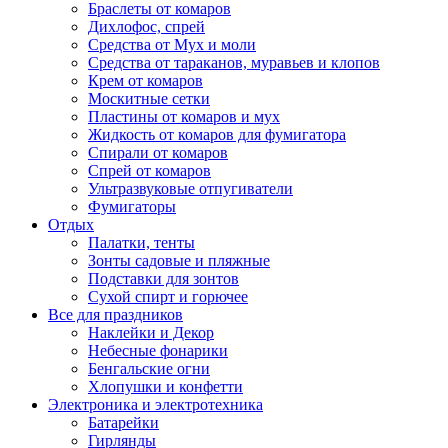
Браслеты от комаров
Дихлофос, спрей
Средства от Мух и моли
Средства от тараканов, муравьев и клопов
Крем от комаров
Москитные сетки
Пластины от комаров и мух
Жидкость от комаров для фумигатора
Спирали от комаров
Спрей от комаров
Ультразвуковые отпугиватели
Фумигаторы
Отдых
Палатки, тенты
Зонты садовые и пляжные
Подставки для зонтов
Сухой спирт и горючее
Все для праздников
Наклейки и Декор
Небесные фонарики
Бенгальские огни
Хлопушки и конфетти
Электроника и электротехника
Батарейки
Гирлянды