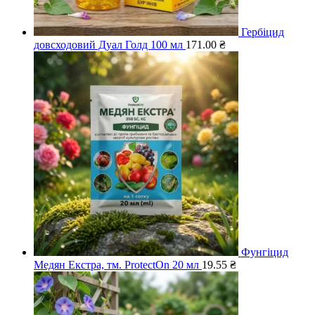
Гербіцид
довсходовий Дуал Голд 100 мл
171.00
₴
Фунгіцид
Медян Екстра, тм. ProtectOn 20 мл
19.55
₴