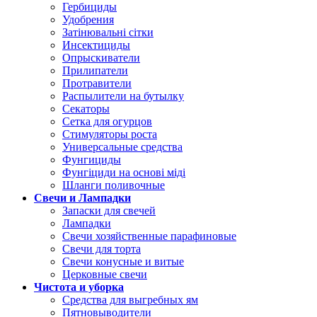
Гербициды
Удобрения
Затінювальні сітки
Инсектициды
Опрыскиватели
Прилипатели
Протравители
Распылители на бутылку
Секаторы
Сетка для огурцов
Стимуляторы роста
Универсальные средства
Фунгициды
Фунгіциди на основі міді
Шланги поливочные
Свечи и Лампадки
Запаски для свечей
Лампадки
Свечи хозяйственные парафиновые
Свечи для торта
Свечи конусные и витые
Церковные свечи
Чистота и уборка
Средства для выгребных ям
Пятновыводители