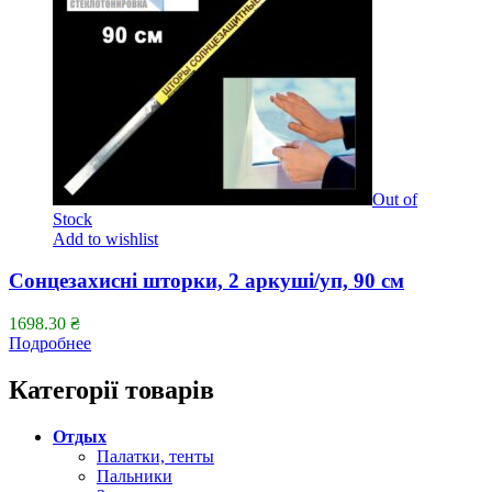
Out of
Stock
Add to wishlist
Сонцезахисні шторки, 2 аркуші/уп, 90 см
1698.30
₴
Подробнее
Категорії товарів
Отдых
Палатки, тенты
Пальники