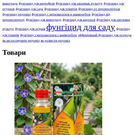
винограда
фунгицид для картофеля
фунгицид для овощных культур
фунгицид для
огурцов
фунгицид для сада
фунгицид для томатов
фунгицид от пероноспороза
фунгицид ридомил
фунгицид с металаксилом и манкоцебом
фунгіцид від
пероноспорозу
фунгіцид для винограду
фунгіцид для картоплі
фунгіцид для овочевих
фунгіцид для саду
культур
фунгіцид для огірків
фунгіцид
для томатів
фунгіцид з металаксилом і манкоцебом
эффективный фунгицид для огорода
як застосовувати ридоміл
як розвести ридоміл
Товари