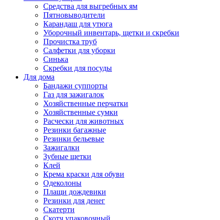
Средства для выгребных ям
Пятновыводители
Карандаш для утюга
Уборочный инвентарь, щетки и скребки
Прочистка труб
Салфетки для уборки
Синька
Скребки для посуды
Для дома
Бандажи суппорты
Газ для зажигалок
Хозяйственные перчатки
Хозяйственные сумки
Расчески для животных
Резинки багажные
Резинки бельевые
Зажигалки
Зубные щетки
Клей
Крема краски для обуви
Одеколоны
Плащи дождевики
Резинки для денег
Скатерти
Скотч упаковочный