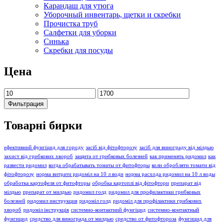
Карандаш для утюга
Уборочный инвентарь, щетки и скребки
Прочистка труб
Салфетки для уборки
Синька
Скребки для посуды
Цена
Минимальная
Максимальная
цена
цена
Фильтрация
Товарні бирки
ефективний фунгіцид для городу
засіб від фітофторозу
засіб для винограду від мілдью
захист від грибкових хвороб
защита от грибковых болезней
как применять ридомил
как
развести ридомил
когда обрабатывать томаты от фитофторы
коли обробляти томати від
фітофторозу
норма витрати ридоміл на 10 л води
норма расхода ридомил на 10 л воды
обработка картофеля от фитофторы
обробка картоплі від фітофтори
препарат від
мілдью
препарат от милдью
ридомил голд
ридомил для профилактики грибковых
болезней
ридомил инструкция
ридоміл голд
ридоміл для профілактики грибкових
хвороб
ридоміл інструкція
системно-контактний фунгіцид
системно-контактный
фунгицид
средство для винограда от милдью
средство от фитофтороза
фунгицид для