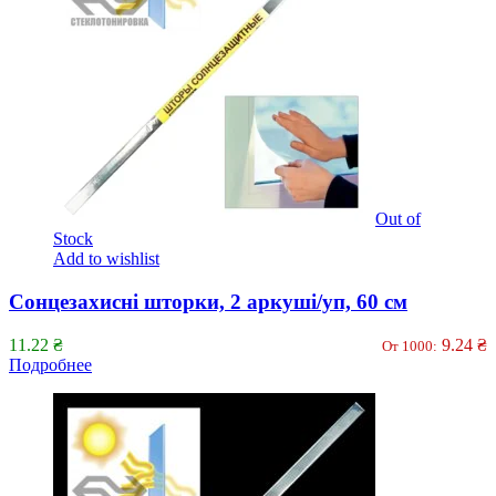
Out of
Stock
Add to wishlist
Сонцезахисні шторки, 2 аркуші/уп, 60 см
11.22
₴
9.24
₴
От 1000:
Подробнее