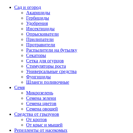
Сад и огород
Акарициды
Гербициды
Удобрения
Инсектициды
Опрыскиватели
Прилипатели
Протравители
Распылители на бутылку
Секаторы
Сетка для огурцов
Стимуляторы роста
Универсальные средства
Фунгициды
Шланги поливочные
Семя
Микрозелень
Семена зелени
Семена цветов
Семена овощей
Средства от грызунов
От кротов
От крыс и мышей
Репелленты от насекомых