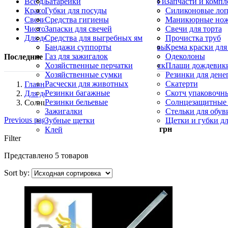
Все для кухни
Протравители
Средства от тараканов, муравьев и клопов
Небесные фонарики
Батарейки
Шланги поливоч
Спрей от комаров
Хлопушки и конф
Запчасти и компл
Красота и здоровье
Крем от комаров
Гирлянды
Губки для посуды
Ультразвуковые о
Фонарики
Силиконовые лоп
Свечи и Лампадки
Москитные сетки
Кухонные ножи
Средства гигиены
Фумигаторы
Силиконовые кис
Маникюрные но
Чистота и уборка
Овощерезки, яйцерезки
Косметика
Запаски для свечей
Формы для выпе
Пилы для пяток
Свечи для торта
Для дома
Палочки для шашлыка
Маникюрные кусачки
Лампадки
Средства для выгребных ям
Пилочки для ног
Свечи конусные 
Прочистка труб
Свечи хозяйственные парафиновые
Пятновыводители
Бандажи суппорты
Церковные свечи
Салфетки для уб
Крема краски для
Карандаш для утюга
Газ для зажигалок
Синька
Одеколоны
Последние пересмотренные продукты
Уборочный инвентарь, щетки и скребки
Хозяйственные перчатки
Скребки для пос
Плащи дождевик
Хозяйственные сумки
Резинки для дене
Расчески для животных
Скатерти
Главная
Резинки багажные
Скотч упаковочн
Для дома
Резинки бельевые
Солнцезащитные
Солнцезащитные шторы
Зажигалки
Стельки для обув
Previous page
Зубные щетки
Щетки и губки дл
Минимальный заказ —
500
грн
Клей
Filter
Представлено 5 товаров
Sort by: