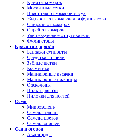
Крем от комаров
Москитные сетки
Пластины от комаров и мух
Жидкость от комаров для фумигатора
Спирали от комаров
Спрей от комаров
Ультразвуковые отпугиватели
Фумигаторы
Краса та здоров'я
Бандажи суппорты
Средства гигиены
Зубные щетки
Косметика
Маникюрные кусачки
Маникюрные ножницы
Одеколоны
Пилки для п'ят
Пилочки для ногтей
Семя
Микрозелень
Семена зелени
Семена цветов
Семена овощей
Сад и огород
Акарициды