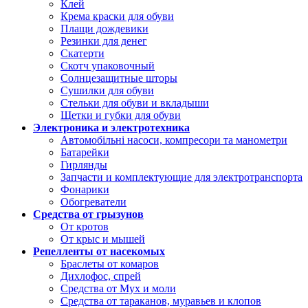
Клей
Крема краски для обуви
Плащи дождевики
Резинки для денег
Скатерти
Скотч упаковочный
Солнцезащитные шторы
Сушилки для обуви
Стельки для обуви и вкладыши
Щетки и губки для обуви
Электроника и электротехника
Автомобільні насоси, компресори та манометри
Батарейки
Гирлянды
Запчасти и комплектующие для электротранспорта
Фонарики
Обогреватели
Средства от грызунов
От кротов
От крыс и мышей
Репелленты от насекомых
Браслеты от комаров
Дихлофос, спрей
Средства от Мух и моли
Средства от тараканов, муравьев и клопов