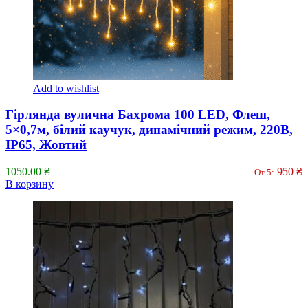
Add to wishlist
Гірлянда вулична Бахрома 100 LED, Флеш,
5×0,7м, білий каучук, динамічний режим, 220В,
IP65, Жовтий
1050.00
₴
950
₴
От 5:
В корзину