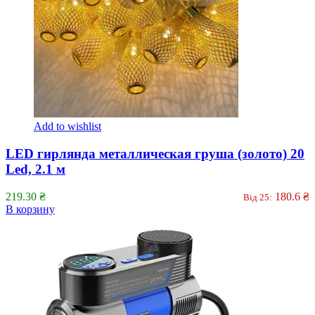
Add to wishlist
LED гирлянда металлическая груша (золото) 20
Led, 2.1 м
219.30
₴
180.6
₴
Від 25:
В корзину