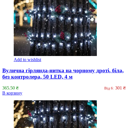
Add to wishlist
Вулична гірлянда-нитка на чорному дроті, біла,
без контролера, 50 LED, 4 м
365.50
₴
301
₴
Від 6:
В корзину