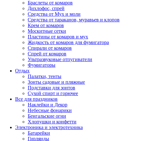
Браслеты от комаров
Дихлофос, спрей
Средства от Мух и моли
Средства от тараканов, муравьев и клопов
Крем от комаров
Москитные сетки
Пластины от комаров и мух
Жидкость от комаров для фумигатора
Спирали от комаров
Спрей от комаров
Ультразвуковые отпугиватели
Фумигаторы
Отдых
Палатки, тенты
Зонты садовые и пляжные
Подставки для зонтов
Сухой спирт и горючее
Все для праздников
Наклейки и Декор
Небесные фонарики
Бенгальские огни
Хлопушки и конфетти
Электроника и электротехника
Батарейки
Гирлянды