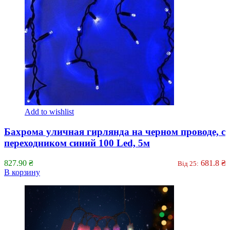
Add to wishlist
Бахрома уличная гирлянда на черном проводе, с
переходником синий 100 Led, 5м
827.90
₴
681.8
₴
Від 25:
В корзину