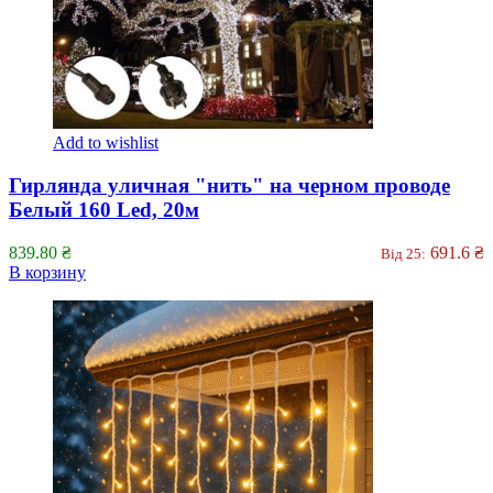
Add to wishlist
Гирлянда уличная "нить" на черном проводе
Белый 160 Led, 20м
839.80
₴
691.6
₴
Від 25:
В корзину