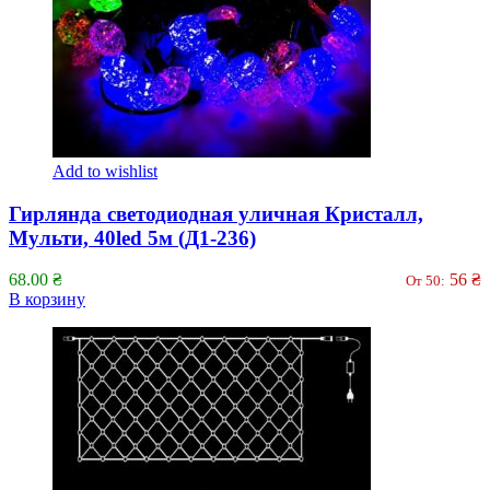
Add to wishlist
Гирлянда светодиодная уличная Кристалл,
Мульти, 40led 5м (Д1-236)
68.00
₴
56
₴
От 50:
В корзину