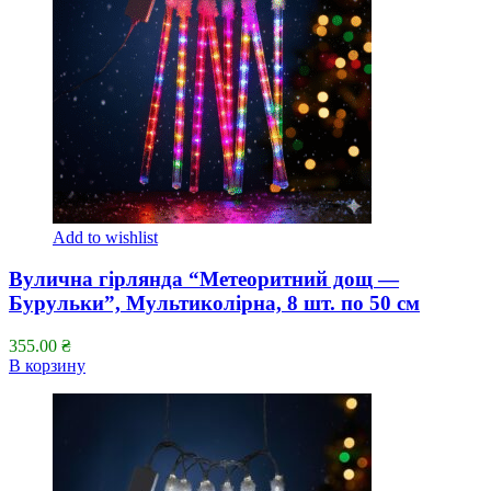
Add to wishlist
Вулична гірлянда “Метеоритний дощ —
Бурульки”, Мультиколірна, 8 шт. по 50 см
355.00
₴
В корзину