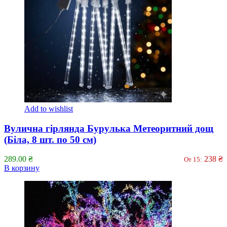
Add to wishlist
Вулична гірлянда Бурулька Метеоритний дощ
(Біла, 8 шт. по 50 см)
289.00
₴
238
₴
От 15:
В корзину