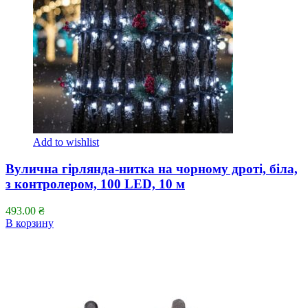
Add to wishlist
Вулична гірлянда-нитка на чорному дроті, біла,
з контролером, 100 LED, 10 м
493.00
₴
В корзину