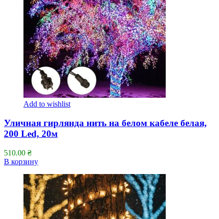
Add to wishlist
Уличная гирлянда нить на белом кабеле белая,
200 Led, 20м
510.00
₴
В корзину