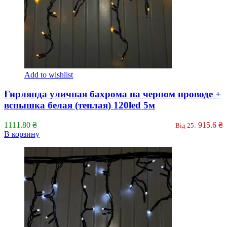
Add to wishlist
Гирлянда уличная бахрома на черном проводе +
вспышка белая (теплая) 120led 5м
1111.80
₴
915.6
₴
Від 25:
В корзину