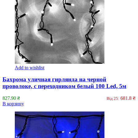
Add to wishlist
Бахрома уличная гирлянда на черной
проволоке, с переходником белый 100 Led, 5м
827.90
₴
681.8
₴
Від 25:
В корзину