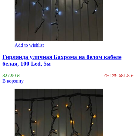
Add to wishlist
Гирлянда уличная Бахрома на белом кабеле
белая, 100 Led, 5м
827.90
₴
681.8
₴
От 125:
В корзину