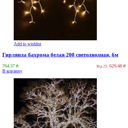
Add to wishlist
Гирлянда бахрома белая 200 светодиодная, 6м
764.37
₴
629.48
₴
Від 25:
В корзину