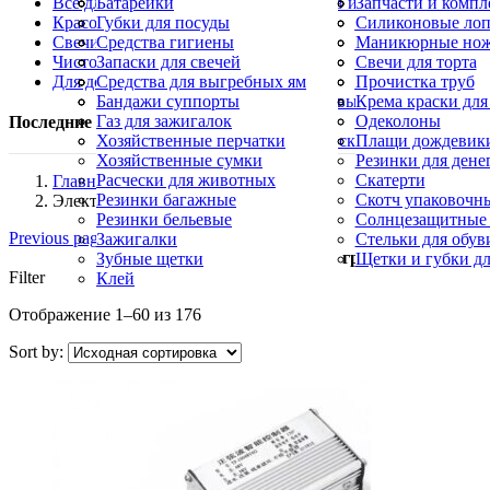
Все для кухни
Протравители
Средства от тараканов, муравьев и клопов
Небесные фонарики
Батарейки
Шланги поливоч
Спрей от комаров
Хлопушки и конф
Запчасти и компл
Красота и здоровье
Крем от комаров
Гирлянды
Губки для посуды
Ультразвуковые о
Фонарики
Силиконовые лоп
Свечи и Лампадки
Москитные сетки
Кухонные ножи
Средства гигиены
Фумигаторы
Силиконовые кис
Маникюрные но
Чистота и уборка
Овощерезки, яйцерезки
Косметика
Запаски для свечей
Формы для выпе
Пилы для пяток
Свечи для торта
Для дома
Палочки для шашлыка
Маникюрные кусачки
Лампадки
Средства для выгребных ям
Пилочки для ног
Свечи конусные 
Прочистка труб
Свечи хозяйственные парафиновые
Пятновыводители
Бандажи суппорты
Церковные свечи
Салфетки для уб
Крема краски для
Карандаш для утюга
Газ для зажигалок
Синька
Одеколоны
Последние пересмотренные продукты
Уборочный инвентарь, щетки и скребки
Хозяйственные перчатки
Скребки для пос
Плащи дождевик
Хозяйственные сумки
Резинки для дене
Расчески для животных
Скатерти
Главная
Резинки багажные
Скотч упаковочн
Электроника и электротехника
Резинки бельевые
Солнцезащитные
Previous page
Зажигалки
Стельки для обув
Минимальный заказ —
500
грн
Зубные щетки
Щетки и губки дл
Filter
Клей
Отображение 1–60 из 176
Sort by: