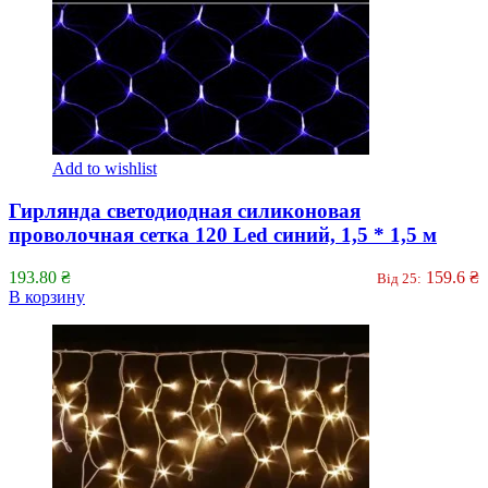
Add to wishlist
Гирлянда светодиодная силиконовая
проволочная сетка 120 Led синий, 1,5 * 1,5 м
193.80
₴
159.6
₴
Від 25:
В корзину