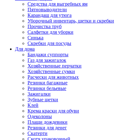
Средства для выгребных ям
Пятновыводители
Карандаш для утюга
Уборочный инвентарь, щетки и скребки
Прочистка труб
Салфетки для уборки
Синька
Скребки для посуды
Для дома
Бандажи суппорты
Газ для зажигалок
Хозяйственные перчатки
Хозяйственные сумки
Расчески для животных
Резинки багажные
Резинки бельевые
Зажигалки
Зубные щетки
Клей
Крема краски для обуви
Одеколоны
Плащи дождевики
Резинки для денег
Скатерти
Скотч упаковочный