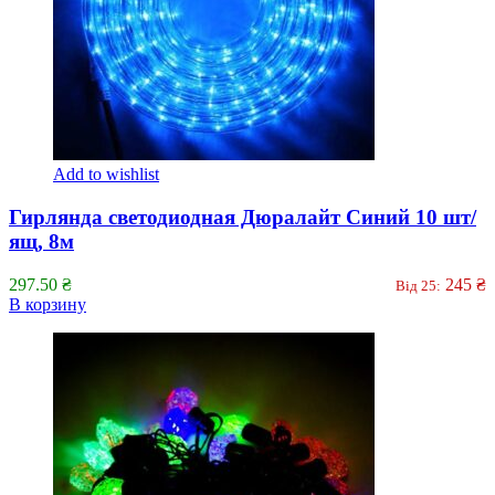
Add to wishlist
Гирлянда светодиодная Дюралайт Синий 10 шт/
ящ, 8м
297.50
₴
245
₴
Від 25:
В корзину