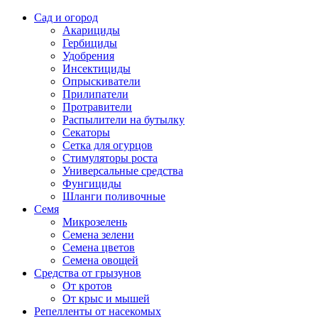
Сад и огород
Акарициды
Гербициды
Удобрения
Инсектициды
Опрыскиватели
Прилипатели
Протравители
Распылители на бутылку
Секаторы
Сетка для огурцов
Стимуляторы роста
Универсальные средства
Фунгициды
Шланги поливочные
Семя
Микрозелень
Семена зелени
Семена цветов
Семена овощей
Средства от грызунов
От кротов
От крыс и мышей
Репелленты от насекомых