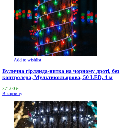
Add to wishlist
Вулична гірлянда-нитка на чорному дроті, без
контролера, Мультикольорова, 50 LED, 4 м
371.00
₴
В корзину