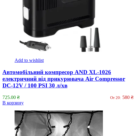
Add to wishlist
Автомобільний компресор AND XL-1026
електричний від прикурювача Air Compressor
DC-12V / 100 PSI 30 л/хв
725.00
₴
580
₴
От 20:
В корзину