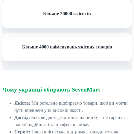
Більше 20000 клієнтів
Більше 4000 наіменувань якісних товарів
Чому українці обирають
SevenMart
Якість:
Ми ретельно відбираємо товари, щоб ви могли
бути впевнені у їх високій якості.
Досвід:
Більше двох десятиліть на ринку – це гарантія
нашої надійності та професіоналізму.
Сервіс:
Наша клієнтська підтримка завжди готова