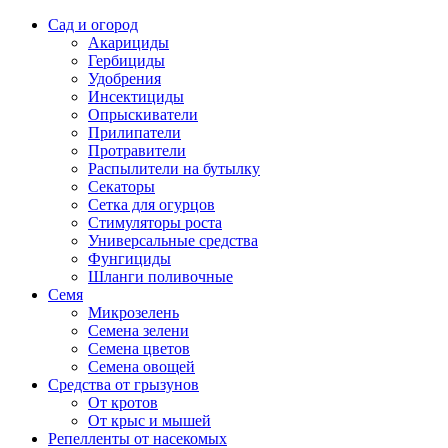
Сад и огород
Акарициды
Гербициды
Удобрения
Инсектициды
Опрыскиватели
Прилипатели
Протравители
Распылители на бутылку
Секаторы
Сетка для огурцов
Стимуляторы роста
Универсальные средства
Фунгициды
Шланги поливочные
Семя
Микрозелень
Семена зелени
Семена цветов
Семена овощей
Средства от грызунов
От кротов
От крыс и мышей
Репелленты от насекомых