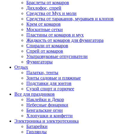
Браслеты от комаров
Дихлофос, спрей
Средства от Мух и моли
Средства от тараканов, муравьев и клопов
Крем от комаров
Москитные сетки
Пластины от комаров и мух
Жидкость от комаров для фумигатора
Спирали от комаров
Спрей от комаров
Ультразвуковые отпугиватели
Фумигаторы
Отдых
Палатки, тенты
Зонты садовые и пляжные
Подставки для зонтов
Сухой спирт и горючее
Все для праздников
Наклейки и Декор
Небесные фонарики
Бенгальские огни
Хлопушки и конфетти
Электроника и электротехника
Батарейки
Гирлянды