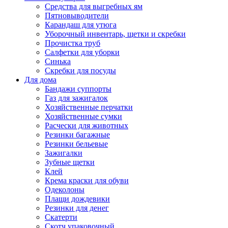
Средства для выгребных ям
Пятновыводители
Карандаш для утюга
Уборочный инвентарь, щетки и скребки
Прочистка труб
Салфетки для уборки
Синька
Скребки для посуды
Для дома
Бандажи суппорты
Газ для зажигалок
Хозяйственные перчатки
Хозяйственные сумки
Расчески для животных
Резинки багажные
Резинки бельевые
Зажигалки
Зубные щетки
Клей
Крема краски для обуви
Одеколоны
Плащи дождевики
Резинки для денег
Скатерти
Скотч упаковочный