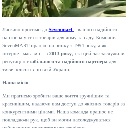
Ласкаво просимо до
Sevenmart
– вашого надійного
партнера у світі товарів для дому та саду. Компанія
SevenMART працює на ринку з 1994 року, а як
інтернет-магазин – з
2013 року
, і за цей час заслужили
репутацію
стабільного та надійного партнера
для
тисяч клієнтів по всій Україні.
Наша місія
Ми прагнемо зробити ваше життя зручнішим та
красивішим, надаючи вам доступ до якісних товарів за
конкурентними цінами. Наша команда працює не
покладаючи рук, щоб ви могли насолоджуватися
найкращими продуктами та сервісом.