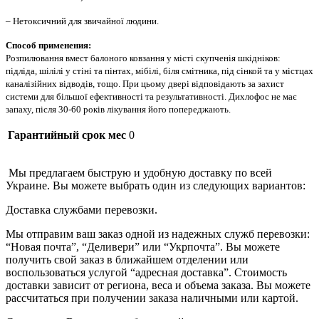
– Нетоксичний для звичайної людини.
Способ применения:
Розпилювання вмест балоного ковзання у місті скупченія шкідніков:
підліда, шілілі у стіні та пінтах, мібілі, біля смітника, під сінкой та у містцах
каналізійних відводів, тощо. При цьому двері відповідають за захист
системи для більшої ефективності та результативності. Дихлофос не має
запаху, після 30-60 років лікування його попереджають.
Гарантийный срок мес
0
Мы предлагаем быструю и удобную доставку по всей
Украине. Вы можете выбрать один из следующих вариантов:
Доставка службами перевозки.
Мы отправим ваш заказ одной из надежных служб перевозки:
“Новая почта”, “Деливери” или “Укрпочта”. Вы можете
получить свой заказ в ближайшем отделении или
воспользоваться услугой “адресная доставка”. Стоимость
доставки зависит от региона, веса и объема заказа. Вы можете
рассчитаться при получении заказа наличными или картой.