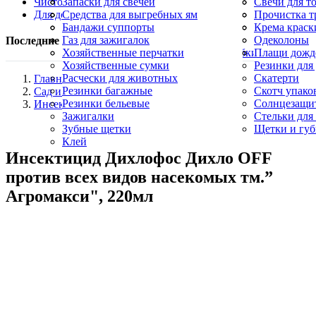
Чистота и уборка
Овощерезки, яйцерезки
Косметика
Запаски для свечей
Формы для 
Пилы для пя
Свечи для т
Для дома
Палочки для шашлыка
Маникюрные кусачки
Лампадки
Средства для выгребных ям
Пилочки для
Свечи конус
Прочистка т
Свечи хозяйственные парафиновые
Пятновыводители
Бандажи суппорты
Церковные с
Салфетки дл
Крема краск
Карандаш для утюга
Газ для зажигалок
Синька
Одеколоны
Последние пересмотренные продукты
Уборочный инвентарь, щетки и скребки
Хозяйственные перчатки
Скребки для
Плащи дожд
Хозяйственные сумки
Резинки для
Расчески для животных
Скатерти
Главная
Резинки багажные
Скотч упак
Сад и огород
Резинки бельевые
Солнцезащи
Инсектициды
Зажигалки
Стельки для
Минимальный заказ —
500
грн
Зубные щетки
Щетки и губ
Клей
Инсектицид Дихлофос Дихло OFF
против всех видов насекомых тм.”
Агромакси", 220мл