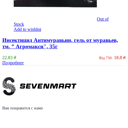
Out of
Stock
Add to wishlist
Инсектицид Антимуравьин, гель от муравьев,
тм. ” Агромакси", 35г
22.83
₴
18.8
₴
Від 750:
Подробнее
Вам понравится с нами