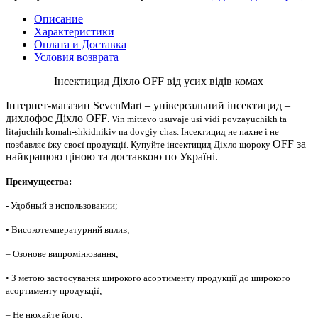
Описание
Характеристики
Оплата и Доставка
Условия возврата
Інсектицид Діхло OFF від усих відів комах
Інтернет-магазин SevenMart – універсальний інсектицид –
дихлофос Діхло OFF
. Vin mittevo usuvaje usi vidi povzayuchikh ta
litajuchih komah-shkidnikiv na dovgiy chas. Інсектицид не пахне і не
OFF за
позбавляє їжу своєї продукції. Купуйте інсектицид Діхло щороку
найкращою ціною та доставкою по Україні.
Преимущества:
- Удобный в использовании;
• Високотемпературний вплив;
– Озонове випромінювання;
• З метою застосування широкого асортименту продукції до широкого
асортименту продукції;
– Не нюхайте його;