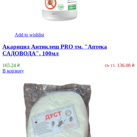
Add to wishlist
Акарицид Антиклещ PRO тм. "Аптека
САДОВОДА", 100мл
165.24
₴
136.08
₴
От 15:
В корзину