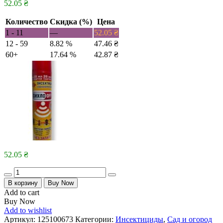
52.05
₴
Количество
Скидка (%)
Цена
1 - 11
—
52.05
₴
12 - 59
8.82 %
47.46
₴
60+
17.64 %
42.87
₴
52.05
₴
Quantity
В корзину
Buy Now
Add to cart
Buy Now
Add to wishlist
Артикул:
125100673
Категории:
Инсектициды
,
Сад и огород