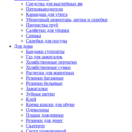
Средства для выгребных ям
Пятновыводители
Карандаш для утюга
Уборочный инвентарь, щетки и скребки
Прочистка труб
Салфетки для уборки
Синька
Скребки для посуды
Для дома
Бандажи суппорты
Газ для зажигалок
Хозяйственные перчатки
Хозяйственные сумки
Расчески для животных
Резинки багажные
Резинки бельевые
Зажигалки
Зубные щетки
Клей
Крема краски для обуви
Одеколоны
Плащи дождевики
Резинки для денег
Скатерти
Скотч упаковочный