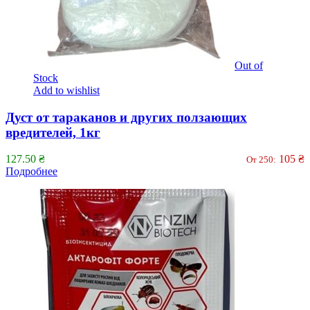
Out of
Stock
Add to wishlist
Дуст от тараканов и других ползающих
вредителей, 1кг
127.50
₴
105
₴
От 250:
Подробнее