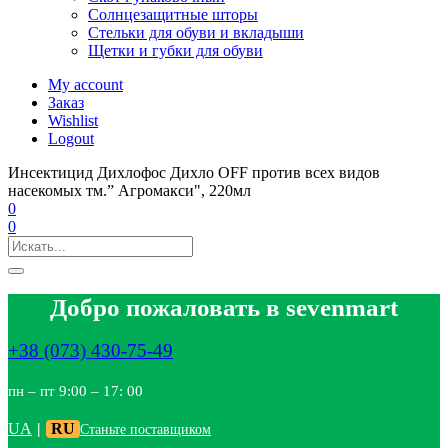
Солнцезащитные шторы
Стельки для обуви и вкладыши
Щетки и губки для обуви
My account
Заказ
Wishlist
Logout
Инсектицид Дихлофос Дихло OFF против всех видов
насекомых тм.” Агромакси", 220мл
0
0
Добро пожаловать в sevenmart
+38 (073) 430-75-49
пн – пт 9:00 – 17: 00
UA
|
RU
Станьте поставщиком