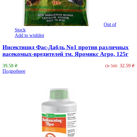
Out of
Stock
Add to wishlist
Инсектицид Фас-Дабль No1 против различных
насекомых-вредителей тм. Яромикс Агро, 125г
39.58
₴
32.59
₴
От 500:
Подробнее