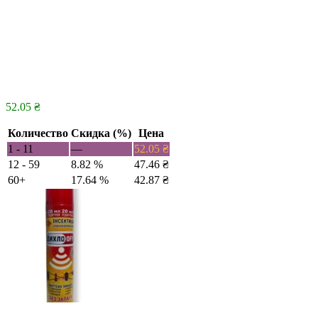
52.05
₴
Количество
Скидка (%)
Цена
1 - 11
—
52.05
₴
12 - 59
8.82 %
47.46
₴
60+
17.64 %
42.87
₴