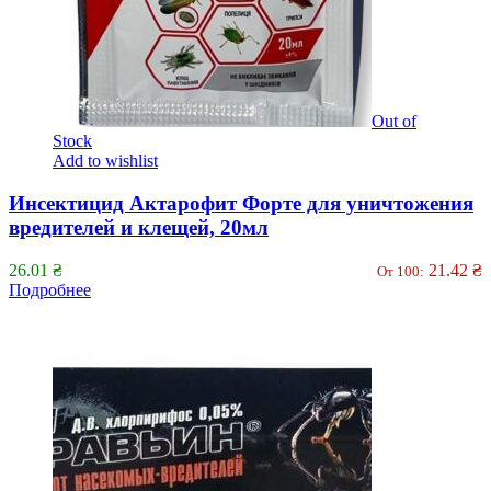
Out of
Stock
Add to wishlist
Инсектицид Актарофит Форте для уничтожения
вредителей и клещей, 20мл
26.01
₴
21.42
₴
От 100:
Подробнее