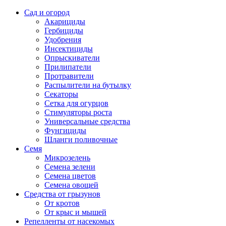
Сад и огород
Акарициды
Гербициды
Удобрения
Инсектициды
Опрыскиватели
Прилипатели
Протравители
Распылители на бутылку
Секаторы
Сетка для огурцов
Стимуляторы роста
Универсальные средства
Фунгициды
Шланги поливочные
Семя
Микрозелень
Семена зелени
Семена цветов
Семена овощей
Средства от грызунов
От кротов
От крыс и мышей
Репелленты от насекомых