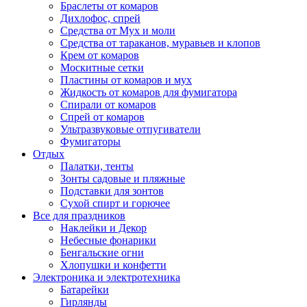
Браслеты от комаров
Дихлофос, спрей
Средства от Мух и моли
Средства от тараканов, муравьев и клопов
Крем от комаров
Москитные сетки
Пластины от комаров и мух
Жидкость от комаров для фумигатора
Спирали от комаров
Спрей от комаров
Ультразвуковые отпугиватели
Фумигаторы
Отдых
Палатки, тенты
Зонты садовые и пляжные
Подставки для зонтов
Сухой спирт и горючее
Все для праздников
Наклейки и Декор
Небесные фонарики
Бенгальские огни
Хлопушки и конфетти
Электроника и электротехника
Батарейки
Гирлянды