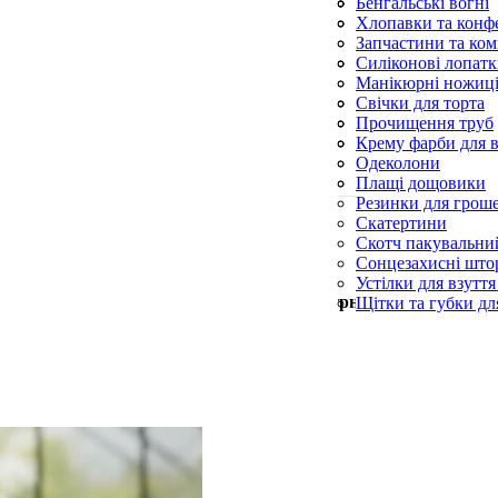
Фунгіциди
Спіралі від комарі
Сухий спирт і пал
Бенгальські вогні
Шланги поливаль
Спрей від комарів
Хлопавки та конфе
Ультразвукові відл
Запчастини та ком
Фумігатори
Ліхтарики
Силіконові лопат
Силіконові пензл
Манікюрні ножиц
Форми для випічк
Пилки для п’ят
Свічки для торта
Пилочки для нігті
Свічки конусні та
Прочищення труб
Церковні свічки
Серветки для при
Крему фарби для в
Синька
Одеколони
Скребки для посу
Плащі дощовики
Резинки для грош
Скатертини
Скотч пакувальни
Сонцезахисні што
Устілки для взуття
Мін. замовлення —
500
грн
Щітки та губки дл