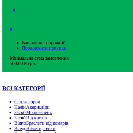
0
0
Ваш кошик порожній
Продовжити покупки
Мінімальна сума замовлення
500.00
₴
грн.
ВСІ КАТЕГОРІЇ
Сад та город
Насіння
Акарициди
Засоби від гризунів
Гербіциди
Мікрозелень
Засоби від комах
Добрива
Насіння зелені
Від кротів
Відпочинок
Інсектициди
Браслети від комарів
Все для свят
Обприскувачі
Дихлофос, спрей
Намети, тенти