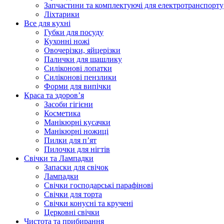
Запчастини та комплектуючі для електротранспорту
Ліхтарики
Все для кухні
Губки для посуду
Кухонні ножі
Овочерізки, яйцерізки
Палички для шашлику
Силіконові лопатки
Силіконові пензлики
Форми для випічки
Краса та здоров’я
Засоби гігієни
Косметика
Манікюрні кусачки
Манікюрні ножиці
Пилки для п’ят
Пилочки для нігтів
Свічки та Лампадки
Запаски для свічок
Лампадки
Свічки господарські парафінові
Свічки для торта
Свічки конусні та кручені
Церковні свічки
Чистота та прибирання