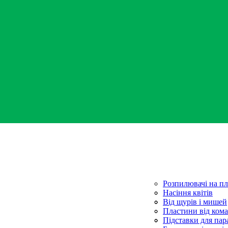
Розпилювачі на п
Секатори
Насіння квітів
Сітка для огірків
Насіння овочів
Від щурів і мишей
Стимулятори рост
Пластини від кома
Універсальні засо
Рідина від комарів
Підставки для пар