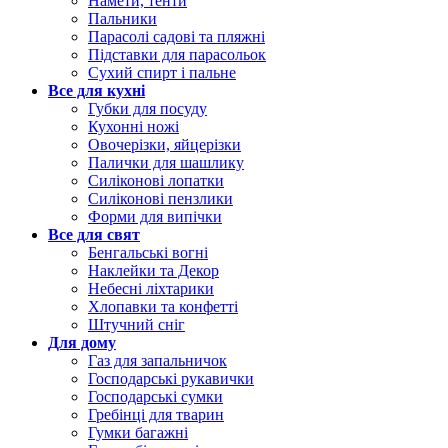
Намети, тенти
Пальники
Парасолі садові та пляжні
Підставки для парасольок
Сухий спирт і пальне
Все для кухні
Губки для посуду
Кухонні ножі
Овочерізки, яйцерізки
Палички для шашлику
Силіконові лопатки
Силіконові пензлики
Форми для випічки
Все для свят
Бенгальські вогні
Наклейки та Декор
Небесні ліхтарики
Хлопавки та конфетті
Штучний сніг
Для дому
Газ для запальничок
Господарські рукавички
Господарські сумки
Гребінці для тварин
Гумки багажні