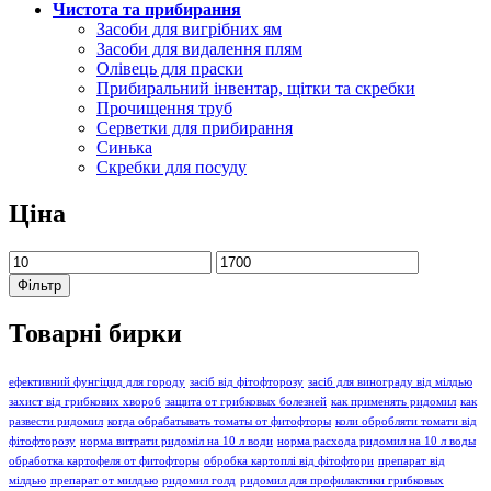
Чистота та прибирання
Засоби для вигрібних ям
Засоби для видалення плям
Олівець для праски
Прибиральний інвентар, щітки та скребки
Прочищення труб
Серветки для прибирання
Синька
Скребки для посуду
Ціна
Мінімальна
Найбільша
ціна
ціна
Фільтр
Товарні бирки
ефективний фунгіцид для городу
засіб від фітофторозу
засіб для винограду від мілдью
захист від грибкових хвороб
защита от грибковых болезней
как применять ридомил
как
развести ридомил
когда обрабатывать томаты от фитофторы
коли обробляти томати від
фітофторозу
норма витрати ридоміл на 10 л води
норма расхода ридомил на 10 л воды
обработка картофеля от фитофторы
обробка картоплі від фітофтори
препарат від
мілдью
препарат от милдью
ридомил голд
ридомил для профилактики грибковых