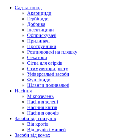
Сад та город
Акарициди
Гербіциди
Добрива
Інсектициди
Обприскувачі
Прилипачі
Протруйники
Розпилювачі на пляшку
Секатори
Сітка для огірків
Стимулятори росту
Універсальні засоби
Фунгіциди
Шланги поливальні
Насіння
Мікрозелень
Насіння зелені
Насіння квітів
Насіння овочів
Засоби від гризунів
Від кротів
Від щурів і мишей
Засоби від комах