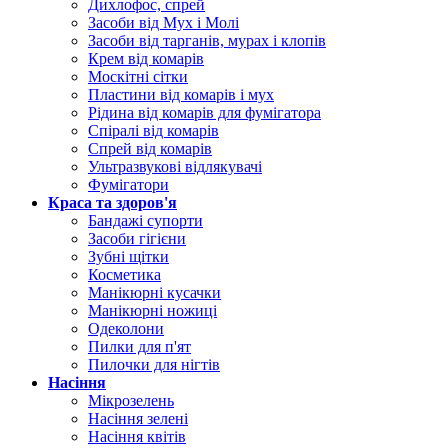
Дихлофос, спрей
Засоби від Мух і Молі
Засоби від тарганів, мурах і клопів
Крем від комарів
Москітні сітки
Пластини від комарів і мух
Рідина від комарів для фумігатора
Спіралі від комарів
Спрей від комарів
Ультразвукові відлякувачі
Фумігатори
Краса та здоров'я
Бандажі супорти
Засоби гігієни
Зубні щітки
Косметика
Манікюрні кусачки
Манікюрні ножиці
Одеколони
Пилки для п'ят
Пилочки для нігтів
Насіння
Мікрозелень
Насіння зелені
Насіння квітів