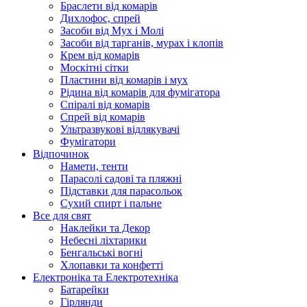
Браслети від комарів
Дихлофос, спрей
Засоби від Мух і Молі
Засоби від тарганів, мурах і клопів
Крем від комарів
Москітні сітки
Пластини від комарів і мух
Рідина від комарів для фумігатора
Спіралі від комарів
Спрей від комарів
Ультразвукові відлякувачі
Фумігатори
Відпочинок
Намети, тенти
Парасолі садові та пляжні
Підставки для парасольок
Сухий спирт і пальне
Все для свят
Наклейки та Декор
Небесні ліхтарики
Бенгальські вогні
Хлопавки та конфетті
Електроніка та Електротехніка
Батарейки
Гірлянди