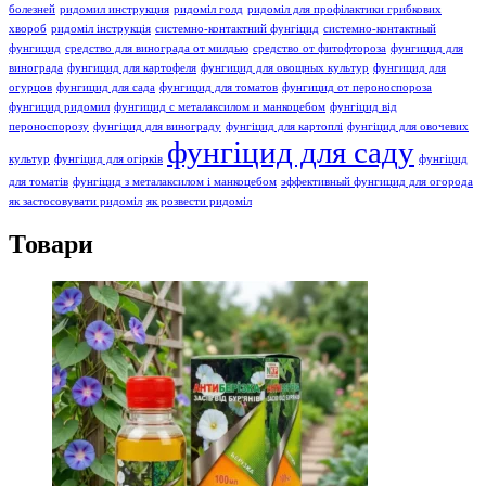
болезней
ридомил инструкция
ридоміл голд
ридоміл для профілактики грибкових
хвороб
ридоміл інструкція
системно-контактний фунгіцид
системно-контактный
фунгицид
средство для винограда от милдью
средство от фитофтороза
фунгицид для
винограда
фунгицид для картофеля
фунгицид для овощных культур
фунгицид для
огурцов
фунгицид для сада
фунгицид для томатов
фунгицид от пероноспороза
фунгицид ридомил
фунгицид с металаксилом и манкоцебом
фунгіцид від
пероноспорозу
фунгіцид для винограду
фунгіцид для картоплі
фунгіцид для овочевих
фунгіцид для саду
культур
фунгіцид для огірків
фунгіцид
для томатів
фунгіцид з металаксилом і манкоцебом
эффективный фунгицид для огорода
як застосовувати ридоміл
як розвести ридоміл
Товари