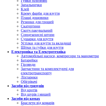
Гумки білизняні
Запальнички
Клей
Крему фарби для взуття
Плащі дощовики
Резинки для грошей
Скатертини
Скотч пакувальний
Сонцезахисні штори
Сушарки для взуття
Устілки для взуття та вкладиші
Щітки та губки для взуття
Електроніка та Електротехніка
Автомобільні насоси, компресори та манометри
Батарейки
Гірлянди
Запчастини та комплектуючі для
електротранспорту
Ліхтарики
Обігрівачі
Засоби від гризунів
Від кротів
Від щурів і мишей
Засоби від комах
Браслети від комарів