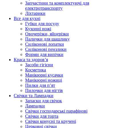
Запчастини та комплектуючі для
електротранспорту
Ліхтарики
Все для кухні
Губки для посуду
Кухонні ножі
Овочерізки, яйцерізки
Палички для шашлику
Силіконові лопатки
Силіконові пензлики
Форми для випічки
Краса та здоров’я
Засоби гігієни
Косметика
Манікюрні кусачки
Манікюрні ножиці
Пилки для п’ят
Пилочки для нігтів
Свічки та Лампадки
Запаски для свічок
Лампадки
Свічки господарські парафінові
Свічки для торта
Свічки конусні та кручені
Церковні свічки