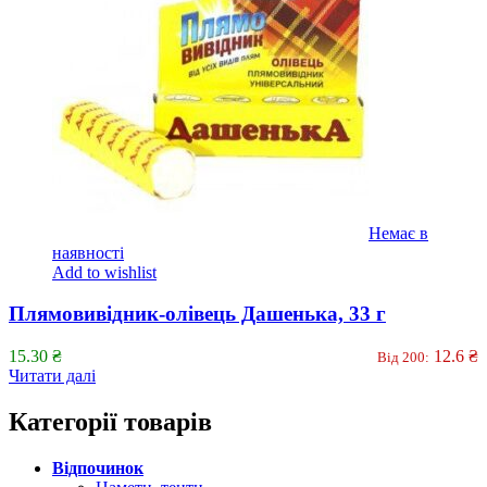
Немає в
наявності
Add to wishlist
Плямовивідник-олівець Дашенька, 33 г
15.30
₴
12.6
₴
Від 200:
Читати далі
Категорії товарів
Відпочинок