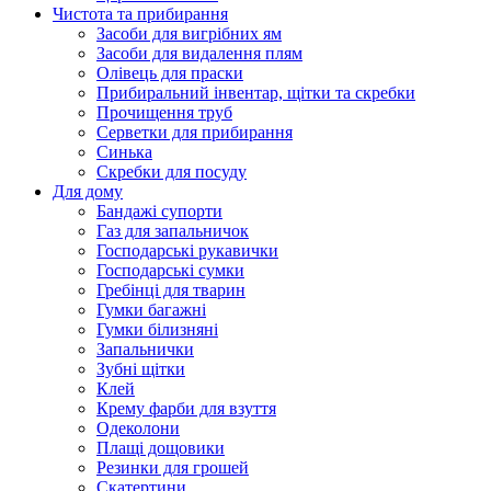
Чистота та прибирання
Засоби для вигрібних ям
Засоби для видалення плям
Олівець для праски
Прибиральний інвентар, щітки та скребки
Прочищення труб
Серветки для прибирання
Синька
Скребки для посуду
Для дому
Бандажі супорти
Газ для запальничок
Господарські рукавички
Господарські сумки
Гребінці для тварин
Гумки багажні
Гумки білизняні
Запальнички
Зубні щітки
Клей
Крему фарби для взуття
Одеколони
Плащі дощовики
Резинки для грошей
Скатертини