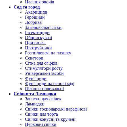
Насіння овочів
Сад та город
Акарициди
Гербіциди
Добрива
Затінювальні сітки
Інсектициди
Обприскувачі
Прилипачі
Протруйники
Розпилювачі на пляшку
Секатори
Сітка для огірків
Стимулятори росту
Універсальні засоби
Фунгіциди
Фунгіциди на основі міді
Шланги поливальні
Свічки та Лампадки
Запаски для свічок
Лампадки
Свічки господарські парафінові
Свічки для торта
Свічки конусні та кручені
Церковні свічки