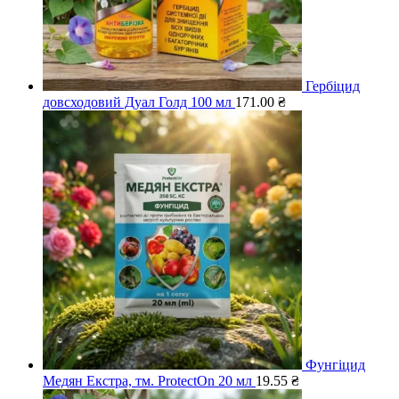
Гербіцид
довсходовий Дуал Голд 100 мл
171.00
₴
Фунгіцид
Медян Екстра, тм. ProtectOn 20 мл
19.55
₴