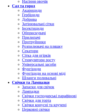
Насіння овочів
Сад та город
Акарициди
Гербіциди
Добрива
Затінювальні сітки
Інсектициди
Обприскувачі
Прилипачі
Протруйники
Розпилювачі на пляшку
Секатори
Сітка для огірків
Стимулятори росту
Універсальні засоби
Фунгіциди
Фунгіциди на основі міді
Шланги поливальні
Свічки та Лампадки
Запаски для свічок
Лампадки
Свічки господарські парафінові
Свічки для торта
Свічки конусні та кручені
Церковні свічки