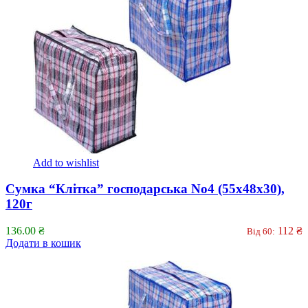
Add to wishlist
Сумка “Клітка” господарська No4 (55x48x30),
120г
136.00
₴
112
₴
Від 60:
Додати в кошик