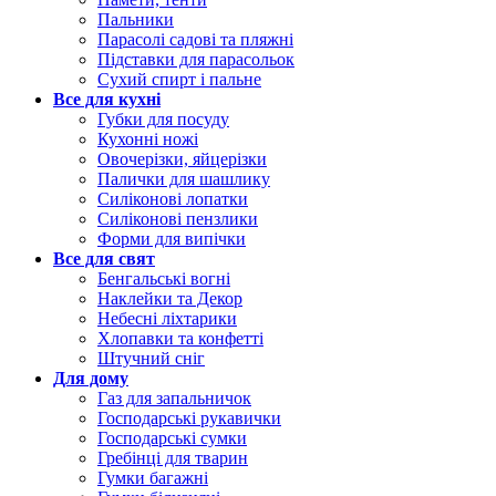
Пальники
Парасолі садові та пляжні
Підставки для парасольок
Сухий спирт і пальне
Все для кухні
Губки для посуду
Кухонні ножі
Овочерізки, яйцерізки
Палички для шашлику
Силіконові лопатки
Силіконові пензлики
Форми для випічки
Все для свят
Бенгальські вогні
Наклейки та Декор
Небесні ліхтарики
Хлопавки та конфетті
Штучний сніг
Для дому
Газ для запальничок
Господарські рукавички
Господарські сумки
Гребінці для тварин
Гумки багажні