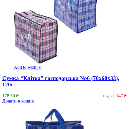
Add to wishlist
Сумка “Клітка” господарська No6 (70х60х33),
120г
178.50
₴
147
₴
Від 60:
Додати в кошик