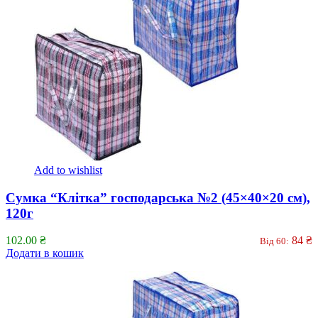
Add to wishlist
Сумка “Клітка” господарська №2 (45×40×20 см),
120г
102.00
₴
84
₴
Від 60:
Додати в кошик