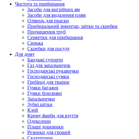
Чистота та прибирання
Засоби для вигрібних ям
Засоби для видалення плям
Олівець для праски
Прибиральний інвентар, щітки та скребки
Прочищення труб
Серветки для прибирання
Синька
Скребки для посуду
Для дому
Бандажі супорти
Газ для запальничок
Господарські рукавички
Господарські сумки
Гребінці для тварин
Гумки багажні
Гумки білизняні
Запальнички
Зубні щітки
Клей
Крему фарби для взуття
Одеколони
Плащі дощовики
Резинки для грошей
Скатертини