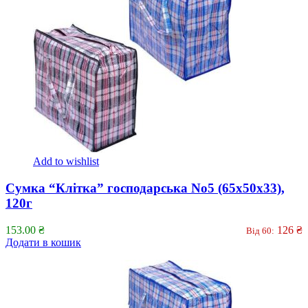
Add to wishlist
Сумка “Клітка” господарська No5 (65х50х33),
120г
153.00
₴
126
₴
Від 60:
Додати в кошик