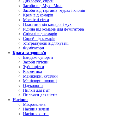
Дихлофос, спрей
Засоби від Мух і Молі
Засоби від тарганів, мурах і клопів
Крем від комарів
Москітні сітки
Пластини від комарів і мух
Рідина від комарів для фумігатора
Спіралі від комарів
Спрей від комарів
Ультразвукові відлякувачі
Фумігатори
Краса та здоров'я
Бандажі супорти
Засоби гігієни
Зубні щітки
Косметика
Манікюрні кусачки
Манікюрні ножиці
Одеколони
Пилки для п'ят
Пилочки для нігтів
Насіння
Мікрозелень
Насіння зелені
Насіння квітів