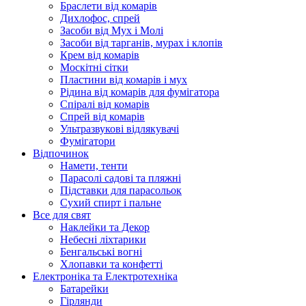
Браслети від комарів
Дихлофос, спрей
Засоби від Мух і Молі
Засоби від тарганів, мурах і клопів
Крем від комарів
Москітні сітки
Пластини від комарів і мух
Рідина від комарів для фумігатора
Спіралі від комарів
Спрей від комарів
Ультразвукові відлякувачі
Фумігатори
Відпочинок
Намети, тенти
Парасолі садові та пляжні
Підставки для парасольок
Сухий спирт і пальне
Все для свят
Наклейки та Декор
Небесні ліхтарики
Бенгальські вогні
Хлопавки та конфетті
Електроніка та Електротехніка
Батарейки
Гірлянди