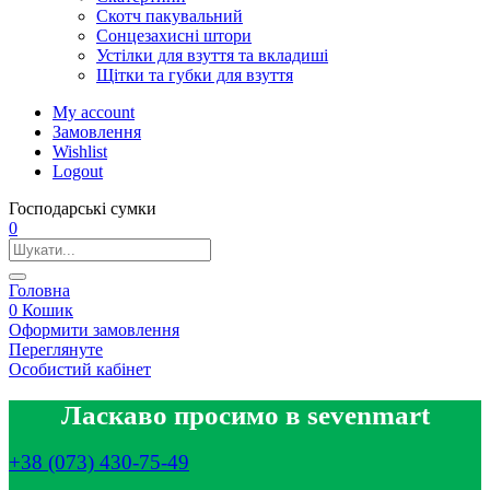
Скотч пакувальний
Сонцезахисні штори
Устілки для взуття та вкладиші
Щітки та губки для взуття
My account
Замовлення
Wishlist
Logout
Господарські сумки
0
Головна
0
Кошик
Оформити замовлення
Переглянуте
Особистий кабінет
Ласкаво просимо в sevenmart
+38 (073) 430-75-49