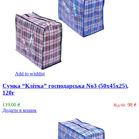
Add to wishlist
Сумка “Клітка” господарська No3 (50x45x25),
120г
119.00
₴
98
₴
Від 60:
Додати в кошик