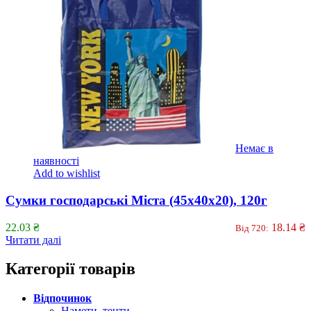
Немає в
наявності
Add to wishlist
Сумки господарські Міста (45x40x20), 120г
22.03
₴
18.14
₴
Від 720:
Читати далі
Категорії товарів
Відпочинок
Намети, тенти