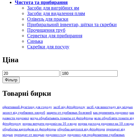
Чистота та прибирання
Засоби для вигрібних ям
Засоби для видалення плям
Олівець для праски
Прибиральний інвентар, щітки та скребки
Прочищення труб
Серветки для прибирання
Синька
Скребки для посуду
Ціна
Мінімальна
Найбільша
ціна
ціна
Фільтр
Товарні бирки
ефективний фунгіцид для городу
засіб від фітофторозу
засіб для винограду від мілдью
захист від грибкових хвороб
защита от грибковых болезней
как применять ридомил
как
развести ридомил
когда обрабатывать томаты от фитофторы
коли обробляти томати від
фітофторозу
норма витрати ридоміл на 10 л води
норма расхода ридомил на 10 л воды
обработка картофеля от фитофторы
обробка картоплі від фітофтори
препарат від
мілдью
препарат от милдью
ридомил голд
ридомил для профилактики грибковых