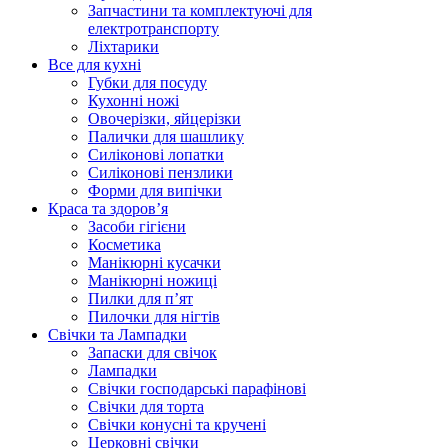
Запчастини та комплектуючі для
електротранспорту
Ліхтарики
Все для кухні
Губки для посуду
Кухонні ножі
Овочерізки, яйцерізки
Палички для шашлику
Силіконові лопатки
Силіконові пензлики
Форми для випічки
Краса та здоров’я
Засоби гігієни
Косметика
Манікюрні кусачки
Манікюрні ножиці
Пилки для п’ят
Пилочки для нігтів
Свічки та Лампадки
Запаски для свічок
Лампадки
Свічки господарські парафінові
Свічки для торта
Свічки конусні та кручені
Церковні свічки