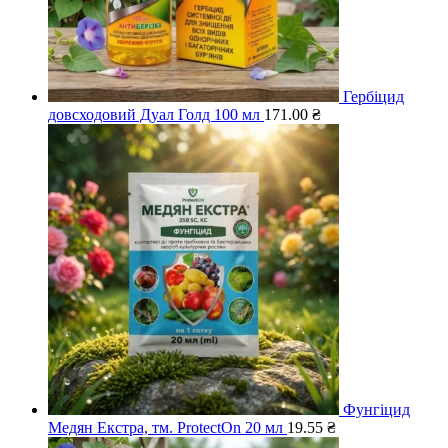
Гербіцид
довсходовий Дуал Голд 100 мл
171.00
₴
Фунгіцид
Медян Екстра, тм. ProtectOn 20 мл
19.55
₴