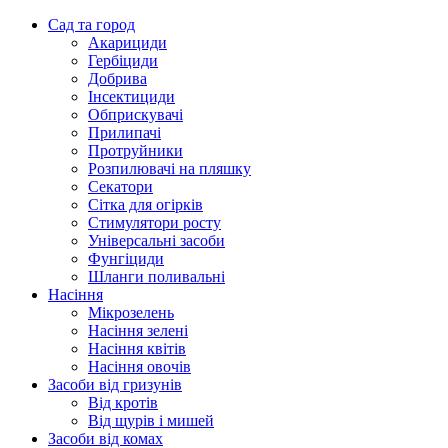
Сад та город
Акарициди
Гербіциди
Добрива
Інсектициди
Обприскувачі
Прилипачі
Протруйники
Розпилювачі на пляшку
Секатори
Сітка для огірків
Стимулятори росту
Універсальні засоби
Фунгіциди
Шланги поливальні
Насіння
Мікрозелень
Насіння зелені
Насіння квітів
Насіння овочів
Засоби від гризунів
Від кротів
Від щурів і мишей
Засоби від комах