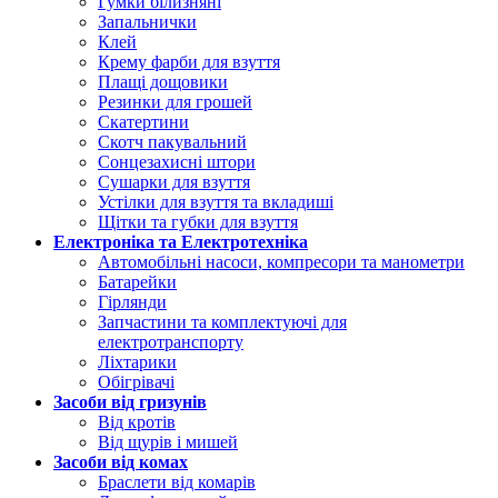
Гумки білизняні
Запальнички
Клей
Крему фарби для взуття
Плащі дощовики
Резинки для грошей
Скатертини
Скотч пакувальний
Сонцезахисні штори
Сушарки для взуття
Устілки для взуття та вкладиші
Щітки та губки для взуття
Електроніка та Електротехніка
Автомобільні насоси, компресори та манометри
Батарейки
Гірлянди
Запчастини та комплектуючі для
електротранспорту
Ліхтарики
Обігрівачі
Засоби від гризунів
Від кротів
Від щурів і мишей
Засоби від комах
Браслети від комарів