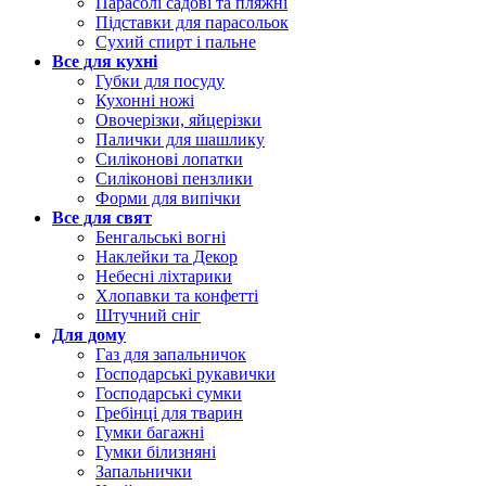
Парасолі садові та пляжні
Підставки для парасольок
Сухий спирт і пальне
Все для кухні
Губки для посуду
Кухонні ножі
Овочерізки, яйцерізки
Палички для шашлику
Силіконові лопатки
Силіконові пензлики
Форми для випічки
Все для свят
Бенгальські вогні
Наклейки та Декор
Небесні ліхтарики
Хлопавки та конфетті
Штучний сніг
Для дому
Газ для запальничок
Господарські рукавички
Господарські сумки
Гребінці для тварин
Гумки багажні
Гумки білизняні
Запальнички