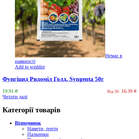
Немає в
наявності
Add to wishlist
Фунгіцид Ридоміл Голд, Syngenta 50г
19.91
₴
16.39
₴
Від 50:
Читати далі
Категорії товарів
Відпочинок
Намети, тенти
Пальники