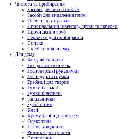
Чистота та прибирання
Засоби для вигрібних ям
Засоби для видалення плям
Олівець для праски
Прибиральний інвентар, щітки та скребки
Прочищення труб
Серветки для прибирання
Синька
Скребки для посуду
Для дому
Бандажі супорти
Газ для запальничок
Господарські рукавички
Господарські сумки
Гребінці для тварин
Гумки багажні
Гумки білизняні
Запальнички
Зубні щітки
Клей
Крему фарби для взуття
Одеколони
Плащі дощовики
Резинки для грошей
Скатертини