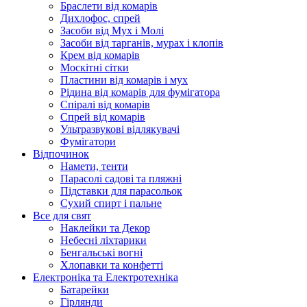
Браслети від комарів
Дихлофос, спрей
Засоби від Мух і Молі
Засоби від тарганів, мурах і клопів
Крем від комарів
Москітні сітки
Пластини від комарів і мух
Рідина від комарів для фумігатора
Спіралі від комарів
Спрей від комарів
Ультразвукові відлякувачі
Фумігатори
Відпочинок
Намети, тенти
Парасолі садові та пляжні
Підставки для парасольок
Сухий спирт і пальне
Все для свят
Наклейки та Декор
Небесні ліхтарики
Бенгальські вогні
Хлопавки та конфетті
Електроніка та Електротехніка
Батарейки
Гірлянди