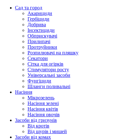
Сад та город
Акарициди
Гербіциди
Добрива
Інсектициди
Обприскувачі
Прилипачі
Протруйники
Розпилювачі на пляшку
Секатори
Сітка для огірків
Стимулятори росту
Універсальні засоби
Фунгіциди
Шланги поливальні
Насіння
Мікрозелень
Насіння зелені
Насіння квітів
Насіння овочів
Засоби від гризунів
Від кротів
Від щурів і мишей
Засоби від комах