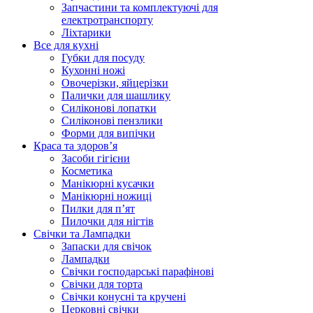
Запчастини та комплектуючі для
електротранспорту
Ліхтарики
Все для кухні
Губки для посуду
Кухонні ножі
Овочерізки, яйцерізки
Палички для шашлику
Силіконові лопатки
Силіконові пензлики
Форми для випічки
Краса та здоров’я
Засоби гігієни
Косметика
Манікюрні кусачки
Манікюрні ножиці
Пилки для п’ят
Пилочки для нігтів
Свічки та Лампадки
Запаски для свічок
Лампадки
Свічки господарські парафінові
Свічки для торта
Свічки конусні та кручені
Церковні свічки