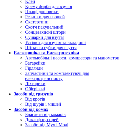
Клей
Крему фарби для взуття
Плащі дощовики
Резинки для грошей
Скатертини
Скотч пакувальний
Сонцезахисні штори
Сушарки для взуття
Устілки для взуття та вкладиші
Щітки та губки для взуття
Електроніка та Електротехніка
Автомобільні насоси, компресори та манометри
Батарейки
Гірлянди
Запчастини та комплектуючі для
електротранспорту
Ліхтарики
Обігрівачі
Засоби від гризунів
Від кротів
Від щурів і мишей
Засоби від комах
Браслети від комарів
Дихлофос, спрей
Засоби від Мух і Молі