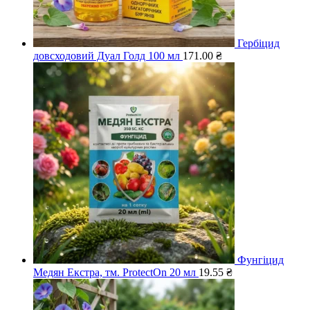
Гербіцид
довсходовий Дуал Голд 100 мл
171.00
₴
Фунгіцид
Медян Екстра, тм. ProtectOn 20 мл
19.55
₴