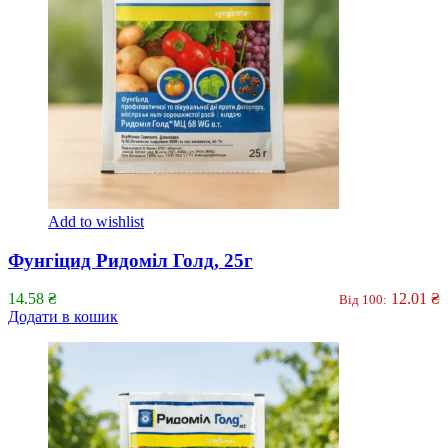
Add to wishlist
Фунгіцид Ридоміл Голд, 25г
14.58
₴
12.01
₴
Від 100:
Додати в кошик