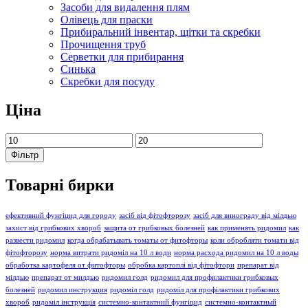
Засоби для видалення плям
Олівець для праски
Прибиральний інвентар, щітки та скребки
Прочищення труб
Серветки для прибирання
Синька
Скребки для посуду
Ціна
Мінімальна
Найбільша
ціна
ціна
Фільтр
Товарні бирки
ефективний фунгіцид для городу
засіб від фітофторозу
засіб для винограду від мілдью
захист від грибкових хвороб
защита от грибковых болезней
как применять ридомил
как
развести ридомил
когда обрабатывать томаты от фитофторы
коли обробляти томати від
фітофторозу
норма витрати ридоміл на 10 л води
норма расхода ридомил на 10 л воды
обработка картофеля от фитофторы
обробка картоплі від фітофтори
препарат від
мілдью
препарат от милдью
ридомил голд
ридомил для профилактики грибковых
болезней
ридомил инструкция
ридоміл голд
ридоміл для профілактики грибкових
хвороб
ридоміл інструкція
системно-контактний фунгіцид
системно-контактный