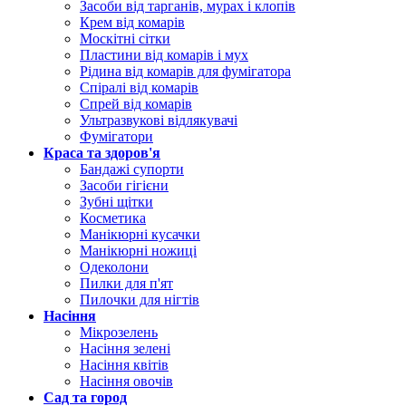
Засоби від тарганів, мурах і клопів
Крем від комарів
Москітні сітки
Пластини від комарів і мух
Рідина від комарів для фумігатора
Спіралі від комарів
Спрей від комарів
Ультразвукові відлякувачі
Фумігатори
Краса та здоров'я
Бандажі супорти
Засоби гігієни
Зубні щітки
Косметика
Манікюрні кусачки
Манікюрні ножиці
Одеколони
Пилки для п'ят
Пилочки для нігтів
Насіння
Мікрозелень
Насіння зелені
Насіння квітів
Насіння овочів
Сад та город