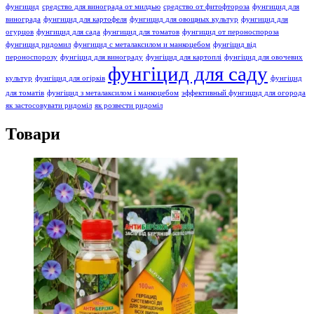
фунгицид
средство для винограда от милдью
средство от фитофтороза
фунгицид для
винограда
фунгицид для картофеля
фунгицид для овощных культур
фунгицид для
огурцов
фунгицид для сада
фунгицид для томатов
фунгицид от пероноспороза
фунгицид ридомил
фунгицид с металаксилом и манкоцебом
фунгіцид від
пероноспорозу
фунгіцид для винограду
фунгіцид для картоплі
фунгіцид для овочевих
фунгіцид для саду
культур
фунгіцид для огірків
фунгіцид
для томатів
фунгіцид з металаксилом і манкоцебом
эффективный фунгицид для огорода
як застосовувати ридоміл
як розвести ридоміл
Товари