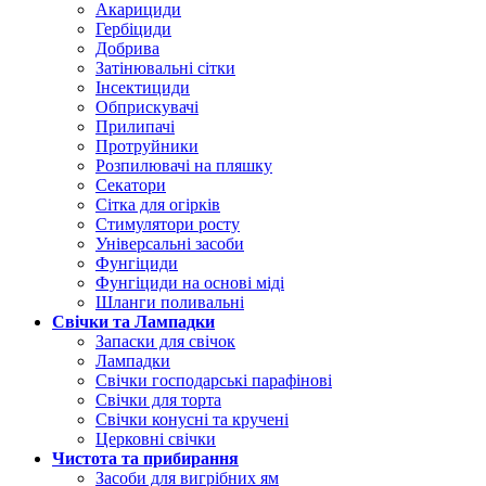
Акарициди
Гербіциди
Добрива
Затінювальні сітки
Інсектициди
Обприскувачі
Прилипачі
Протруйники
Розпилювачі на пляшку
Секатори
Сітка для огірків
Стимулятори росту
Універсальні засоби
Фунгіциди
Фунгіциди на основі міді
Шланги поливальні
Свічки та Лампадки
Запаски для свічок
Лампадки
Свічки господарські парафінові
Свічки для торта
Свічки конусні та кручені
Церковні свічки
Чистота та прибирання
Засоби для вигрібних ям