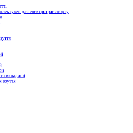
в
ьне
ні
тті
якувачі
плектуючі для електротранспорту
ки
ики
і
и
в
 кручені
бирання
зуття
ду
ей
й
ри
 та вкладиші
я взуття