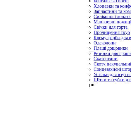
Фунгіциди
Спіралі від комарі
Сухий спирт і пал
Бенгальські вогні
Шланги поливаль
Спрей від комарів
Хлопавки та конфе
Ультразвукові відл
Запчастини та ком
Фумігатори
Ліхтарики
Силіконові лопат
Силіконові пензл
Манікюрні ножиц
Форми для випічк
Пилки для п’ят
Свічки для торта
Пилочки для нігті
Свічки конусні та
Прочищення труб
Церковні свічки
Серветки для при
Крему фарби для в
Синька
Одеколони
Скребки для посу
Плащі дощовики
Резинки для грош
Скатертини
Скотч пакувальни
Сонцезахисні што
Устілки для взуття
Щітки та губки дл
Мін. замовлення —
500
грн