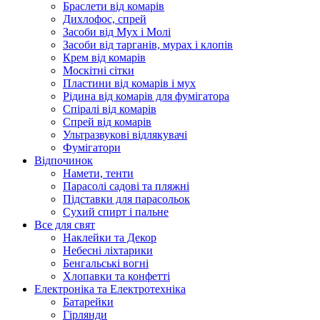
Браслети від комарів
Дихлофос, спрей
Засоби від Мух і Молі
Засоби від тарганів, мурах і клопів
Крем від комарів
Москітні сітки
Пластини від комарів і мух
Рідина від комарів для фумігатора
Спіралі від комарів
Спрей від комарів
Ультразвукові відлякувачі
Фумігатори
Відпочинок
Намети, тенти
Парасолі садові та пляжні
Підставки для парасольок
Сухий спирт і пальне
Все для свят
Наклейки та Декор
Небесні ліхтарики
Бенгальські вогні
Хлопавки та конфетті
Електроніка та Електротехніка
Батарейки
Гірлянди