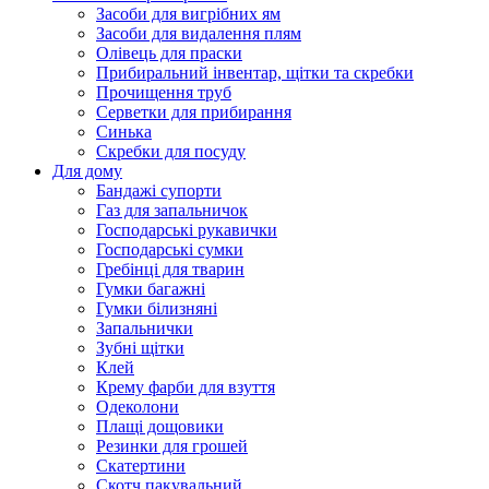
Засоби для вигрібних ям
Засоби для видалення плям
Олівець для праски
Прибиральний інвентар, щітки та скребки
Прочищення труб
Серветки для прибирання
Синька
Скребки для посуду
Для дому
Бандажі супорти
Газ для запальничок
Господарські рукавички
Господарські сумки
Гребінці для тварин
Гумки багажні
Гумки білизняні
Запальнички
Зубні щітки
Клей
Крему фарби для взуття
Одеколони
Плащі дощовики
Резинки для грошей
Скатертини
Скотч пакувальний