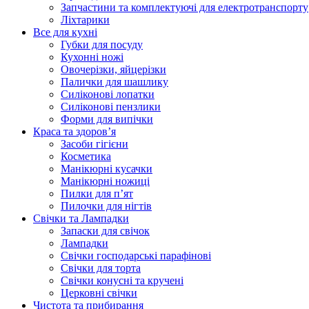
Запчастини та комплектуючі для електротранспорту
Ліхтарики
Все для кухні
Губки для посуду
Кухонні ножі
Овочерізки, яйцерізки
Палички для шашлику
Силіконові лопатки
Силіконові пензлики
Форми для випічки
Краса та здоров’я
Засоби гігієни
Косметика
Манікюрні кусачки
Манікюрні ножиці
Пилки для п’ят
Пилочки для нігтів
Свічки та Лампадки
Запаски для свічок
Лампадки
Свічки господарські парафінові
Свічки для торта
Свічки конусні та кручені
Церковні свічки
Чистота та прибирання