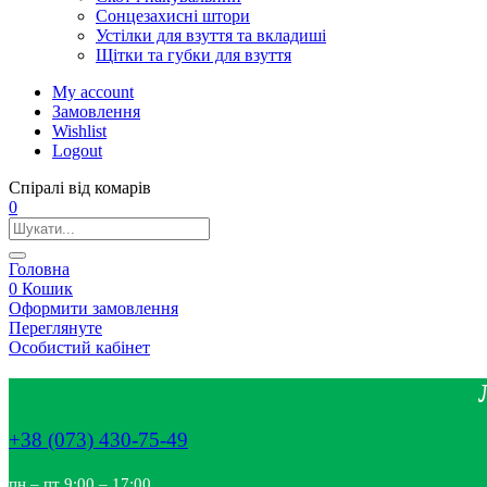
Сонцезахисні штори
Устілки для взуття та вкладиші
Щітки та губки для взуття
My account
Замовлення
Wishlist
Logout
Спіралі від комарів
0
Головна
0
Кошик
Оформити замовлення
Переглянуте
Особистий кабінет
+38 (073) 430-75-49
пн – пт 9:00 – 17:00