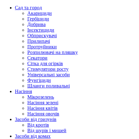
Сад та город
Акарициди
Гербіциди
Добрива
Інсектициди
Обприскувачі
Прилипачі
Протруйники
Розпилювачі на пляшку
Секатори
Сітка для огірків
Стимулятори росту
Універсальні засоби
Фунгіциди
Шланги поливальні
Насіння
Мікрозелень
Насіння зелені
Насіння квітів
Насіння овочів
Засоби від гризунів
Від кротів
Від щурів і мишей
Засоби від комах