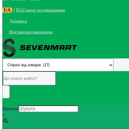
UA
|
RU
Станьте постачальником
Допомога
Відстеження замовлення
Шукати
×