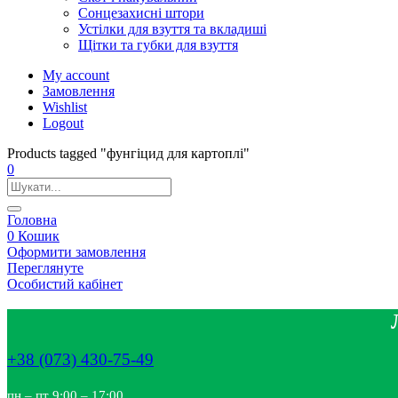
Сонцезахисні штори
Устілки для взуття та вкладиші
Щітки та губки для взуття
My account
Замовлення
Wishlist
Logout
Products tagged "фунгіцид для картоплі"
0
Головна
0
Кошик
Оформити замовлення
Переглянуте
Особистий кабінет
+38 (073) 430-75-49
пн – пт 9:00 – 17:00