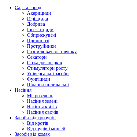
Сад та город
Акарициди
Гербіциди
Добрива
Інсектициди
Обприскувачі
Прилипачі
Протруйники
Розпилювачі на пляшку
Секатори
Сітка для огірків
Стимулятори росту
Універсальні засоби
Фунгіциди
Шланги поливальні
Насіння
Мікрозелень
Насіння зелені
Насіння квітів
Насіння овочів
Засоби від гризунів
Від кротів
Від щурів і мишей
Засоби від комах