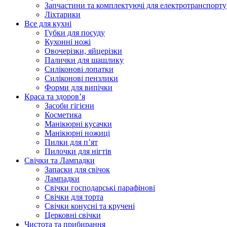
Запчастини та комплектуючі для електротранспорту
Ліхтарики
Все для кухні
Губки для посуду
Кухонні ножі
Овочерізки, яйцерізки
Палички для шашлику
Силіконові лопатки
Силіконові пензлики
Форми для випічки
Краса та здоров’я
Засоби гігієни
Косметика
Манікюрні кусачки
Манікюрні ножиці
Пилки для п’ят
Пилочки для нігтів
Свічки та Лампадки
Запаски для свічок
Лампадки
Свічки господарські парафінові
Свічки для торта
Свічки конусні та кручені
Церковні свічки
Чистота та прибирання