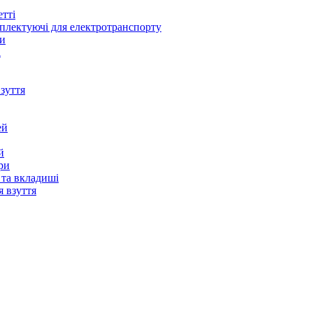
в
ьне
ні
тті
якувачі
плектуючі для електротранспорту
ки
ики
і
и
в
 кручені
бирання
зуття
ду
ей
й
ри
 та вкладиші
я взуття