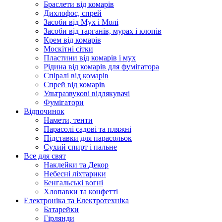
Браслети від комарів
Дихлофос, спрей
Засоби від Мух і Молі
Засоби від тарганів, мурах і клопів
Крем від комарів
Москітні сітки
Пластини від комарів і мух
Рідина від комарів для фумігатора
Спіралі від комарів
Спрей від комарів
Ультразвукові відлякувачі
Фумігатори
Відпочинок
Намети, тенти
Парасолі садові та пляжні
Підставки для парасольок
Сухий спирт і пальне
Все для свят
Наклейки та Декор
Небесні ліхтарики
Бенгальські вогні
Хлопавки та конфетті
Електроніка та Електротехніка
Батарейки
Гірлянди