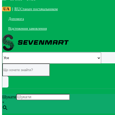
UA
|
RU
Станьте постачальником
Допомога
Відстеження замовлення
Шукати
×