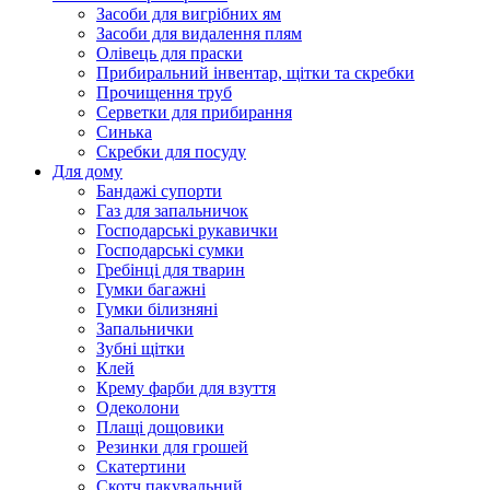
Засоби для вигрібних ям
Засоби для видалення плям
Олівець для праски
Прибиральний інвентар, щітки та скребки
Прочищення труб
Серветки для прибирання
Синька
Скребки для посуду
Для дому
Бандажі супорти
Газ для запальничок
Господарські рукавички
Господарські сумки
Гребінці для тварин
Гумки багажні
Гумки білизняні
Запальнички
Зубні щітки
Клей
Крему фарби для взуття
Одеколони
Плащі дощовики
Резинки для грошей
Скатертини
Скотч пакувальний