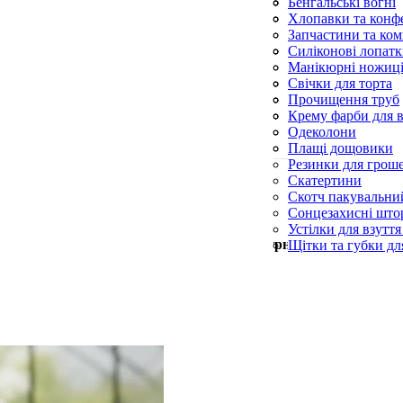
Фунгіциди
Спіралі від комарі
Сухий спирт і пал
Бенгальські вогні
Шланги поливаль
Спрей від комарів
Хлопавки та конфе
Ультразвукові відл
Запчастини та ком
Фумігатори
Ліхтарики
Силіконові лопат
Силіконові пензл
Манікюрні ножиц
Форми для випічк
Пилки для п’ят
Свічки для торта
Пилочки для нігті
Свічки конусні та
Прочищення труб
Церковні свічки
Серветки для при
Крему фарби для в
Синька
Одеколони
Скребки для посу
Плащі дощовики
Резинки для грош
Скатертини
Скотч пакувальни
Сонцезахисні што
Устілки для взуття
Мін. замовлення —
500
грн
Щітки та губки дл