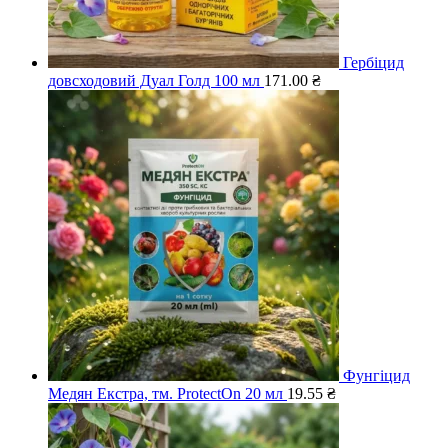
Гербіцид
довсходовий Дуал Голд 100 мл
171.00
₴
Фунгіцид
Медян Екстра, тм. ProtectOn 20 мл
19.55
₴