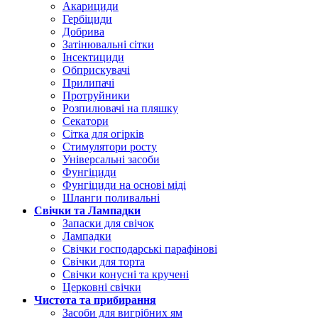
Акарициди
Гербіциди
Добрива
Затінювальні сітки
Інсектициди
Обприскувачі
Прилипачі
Протруйники
Розпилювачі на пляшку
Секатори
Сітка для огірків
Стимулятори росту
Універсальні засоби
Фунгіциди
Фунгіциди на основі міді
Шланги поливальні
Свічки та Лампадки
Запаски для свічок
Лампадки
Свічки господарські парафінові
Свічки для торта
Свічки конусні та кручені
Церковні свічки
Чистота та прибирання
Засоби для вигрібних ям