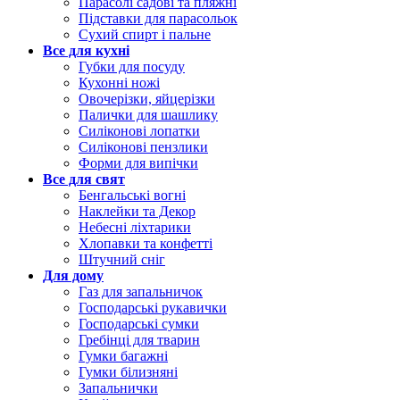
Парасолі садові та пляжні
Підставки для парасольок
Сухий спирт і пальне
Все для кухні
Губки для посуду
Кухонні ножі
Овочерізки, яйцерізки
Палички для шашлику
Силіконові лопатки
Силіконові пензлики
Форми для випічки
Все для свят
Бенгальські вогні
Наклейки та Декор
Небесні ліхтарики
Хлопавки та конфетті
Штучний сніг
Для дому
Газ для запальничок
Господарські рукавички
Господарські сумки
Гребінці для тварин
Гумки багажні
Гумки білизняні
Запальнички