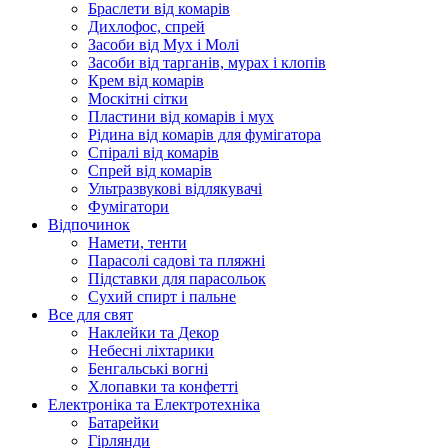
Браслети від комарів
Дихлофос, спрей
Засоби від Мух і Молі
Засоби від тарганів, мурах і клопів
Крем від комарів
Москітні сітки
Пластини від комарів і мух
Рідина від комарів для фумігатора
Спіралі від комарів
Спрей від комарів
Ультразвукові відлякувачі
Фумігатори
Відпочинок
Намети, тенти
Парасолі садові та пляжні
Підставки для парасольок
Сухий спирт і пальне
Все для свят
Наклейки та Декор
Небесні ліхтарики
Бенгальські вогні
Хлопавки та конфетті
Електроніка та Електротехніка
Батарейки
Гірлянди