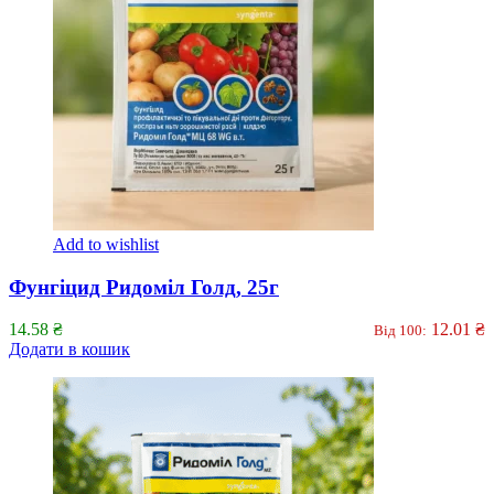
Add to wishlist
Фунгіцид Ридоміл Голд, 25г
14.58
₴
12.01
₴
Від 100:
Додати в кошик