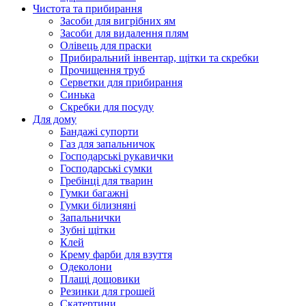
Чистота та прибирання
Засоби для вигрібних ям
Засоби для видалення плям
Олівець для праски
Прибиральний інвентар, щітки та скребки
Прочищення труб
Серветки для прибирання
Синька
Скребки для посуду
Для дому
Бандажі супорти
Газ для запальничок
Господарські рукавички
Господарські сумки
Гребінці для тварин
Гумки багажні
Гумки білизняні
Запальнички
Зубні щітки
Клей
Крему фарби для взуття
Одеколони
Плащі дощовики
Резинки для грошей
Скатертини