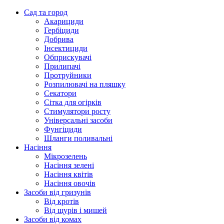
Сад та город
Акарициди
Гербіциди
Добрива
Інсектициди
Обприскувачі
Прилипачі
Протруйники
Розпилювачі на пляшку
Секатори
Сітка для огірків
Стимулятори росту
Універсальні засоби
Фунгіциди
Шланги поливальні
Насіння
Мікрозелень
Насіння зелені
Насіння квітів
Насіння овочів
Засоби від гризунів
Від кротів
Від щурів і мишей
Засоби від комах