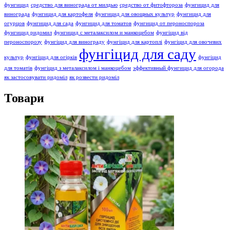
фунгицид
средство для винограда от милдью
средство от фитофтороза
фунгицид для
винограда
фунгицид для картофеля
фунгицид для овощных культур
фунгицид для
огурцов
фунгицид для сада
фунгицид для томатов
фунгицид от пероноспороза
фунгицид ридомил
фунгицид с металаксилом и манкоцебом
фунгіцид від
пероноспорозу
фунгіцид для винограду
фунгіцид для картоплі
фунгіцид для овочевих
фунгіцид для саду
культур
фунгіцид для огірків
фунгіцид
для томатів
фунгіцид з металаксилом і манкоцебом
эффективный фунгицид для огорода
як застосовувати ридоміл
як розвести ридоміл
Товари