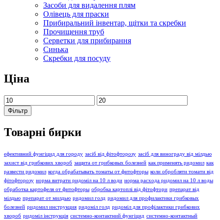
Засоби для видалення плям
Олівець для праски
Прибиральний інвентар, щітки та скребки
Прочищення труб
Серветки для прибирання
Синька
Скребки для посуду
Ціна
Мінімальна
Найбільша
ціна
ціна
Фільтр
Товарні бирки
ефективний фунгіцид для городу
засіб від фітофторозу
засіб для винограду від мілдью
захист від грибкових хвороб
защита от грибковых болезней
как применять ридомил
как
развести ридомил
когда обрабатывать томаты от фитофторы
коли обробляти томати від
фітофторозу
норма витрати ридоміл на 10 л води
норма расхода ридомил на 10 л воды
обработка картофеля от фитофторы
обробка картоплі від фітофтори
препарат від
мілдью
препарат от милдью
ридомил голд
ридомил для профилактики грибковых
болезней
ридомил инструкция
ридоміл голд
ридоміл для профілактики грибкових
хвороб
ридоміл інструкція
системно-контактний фунгіцид
системно-контактный