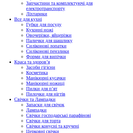
Запчастини та комплектуючі для
електротранспорту
Ліхтарики
Все для кухні
Губки для посуду
Кухонні ножі
Овочерізки, яйцерізки
Палички для шашлику
Силіконові лопатки
Силіконові пензлики
Форми для випічки
Краса та здоров’я
Засоби гігієни
Косметика
Манікюрні кусачки
Манікюрні ножиці
Пилки для п’ят
Пилочки для нігтів
Свічки та Лампадки
Запаски для свічок
Лампадки
Свічки господарські парафінові
Свічки для торта
Свічки конусні та кручені
Церковні свічки