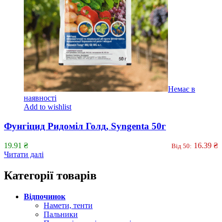
Немає в
наявності
Add to wishlist
Фунгіцид Ридоміл Голд, Syngenta 50г
19.91
₴
16.39
₴
Від 50:
Читати далі
Категорії товарів
Відпочинок
Намети, тенти
Пальники