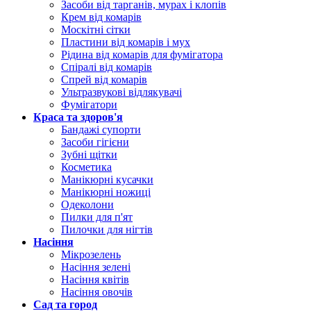
Засоби від тарганів, мурах і клопів
Крем від комарів
Москітні сітки
Пластини від комарів і мух
Рідина від комарів для фумігатора
Спіралі від комарів
Спрей від комарів
Ультразвукові відлякувачі
Фумігатори
Краса та здоров'я
Бандажі супорти
Засоби гігієни
Зубні щітки
Косметика
Манікюрні кусачки
Манікюрні ножиці
Одеколони
Пилки для п'ят
Пилочки для нігтів
Насіння
Мікрозелень
Насіння зелені
Насіння квітів
Насіння овочів
Сад та город