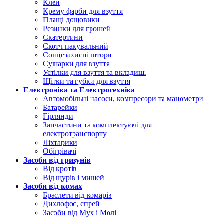
Клей
Крему фарби для взуття
Плащі дощовики
Резинки для грошей
Скатертини
Скотч пакувальний
Сонцезахисні штори
Сушарки для взуття
Устілки для взуття та вкладиші
Щітки та губки для взуття
Електроніка та Електротехніка
Автомобільні насоси, компресори та манометри
Батарейки
Гірлянди
Запчастини та комплектуючі для
електротранспорту
Ліхтарики
Обігрівачі
Засоби від гризунів
Від кротів
Від щурів і мишей
Засоби від комах
Браслети від комарів
Дихлофос, спрей
Засоби від Мух і Молі