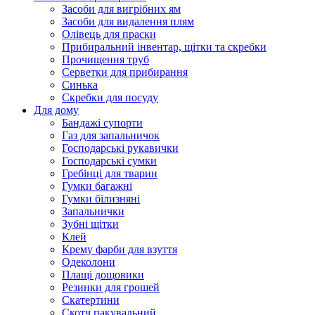
Засоби для вигрібних ям
Засоби для видалення плям
Олівець для праски
Прибиральний інвентар, щітки та скребки
Прочищення труб
Серветки для прибирання
Синька
Скребки для посуду
Для дому
Бандажі супорти
Газ для запальничок
Господарські рукавички
Господарські сумки
Гребінці для тварин
Гумки багажні
Гумки білизняні
Запальнички
Зубні щітки
Клей
Крему фарби для взуття
Одеколони
Плащі дощовики
Резинки для грошей
Скатертини
Скотч пакувальний