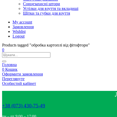
Сонцезахисні штори
Устілки для взуття та вкладиші
Щітки та губки для взуття
My account
Замовлення
Wishlist
Logout
Products tagged "обробка картоплі від фітофтори"
0
Головна
0
Кошик
Оформити замовлення
Переглянуте
Особистий кабінет
+38 (073) 430-75-49
пн – пт 9:00 – 17:00