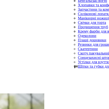
Фунгіциди
Спіралі від комарі
Сухий спирт і пал
Бенгальські вогні
Шланги поливаль
Спрей від комарів
Хлопавки та конфе
Ультразвукові відл
Запчастини та ком
Фумігатори
Ліхтарики
Силіконові лопат
Силіконові пензл
Манікюрні ножиц
Форми для випічк
Пилки для п’ят
Свічки для торта
Пилочки для нігті
Свічки конусні та
Прочищення труб
Церковні свічки
Серветки для при
Крему фарби для в
Синька
Одеколони
Скребки для посу
Плащі дощовики
Резинки для грош
Скатертини
Скотч пакувальни
Сонцезахисні што
Устілки для взуття
Мін. замовлення —
500
грн
Щітки та губки дл