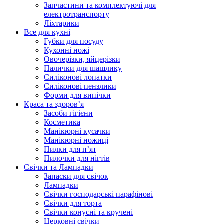
Запчастини та комплектуючі для
електротранспорту
Ліхтарики
Все для кухні
Губки для посуду
Кухонні ножі
Овочерізки, яйцерізки
Палички для шашлику
Силіконові лопатки
Силіконові пензлики
Форми для випічки
Краса та здоров’я
Засоби гігієни
Косметика
Манікюрні кусачки
Манікюрні ножиці
Пилки для п’ят
Пилочки для нігтів
Свічки та Лампадки
Запаски для свічок
Лампадки
Свічки господарські парафінові
Свічки для торта
Свічки конусні та кручені
Церковні свічки