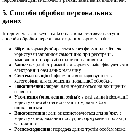
персональні дані виключно в рамках зазначених вище цілей.
5. Способи обробки персональних
даних
Інтернет-магазин sevenmart.com.ua використовує наступні
способи обробки персональних даних користувачів:
Збір:
інформація збирається через форми на сайті, які
користувач заповнює самостійно при реєстрації,
замовленні товарів або підписці на новини.
Запис:
всі дані, отримані від користувачів, фіксуються в
електронній базі даних магазину.
Систематизація:
інформація впорядковується за
категоріями для спрощення подальшої обробки.
Накопичення:
зібрані дані зберігаються на захищених
серверах.
Уточнення (оновлення, зміна):
у разі зміни інформації
користувачем або за його запитом, дані в базі
оновлюються.
Використання:
дані використовуються для зв’язку з
користувачем, надання послуг, інформування про акції
та новинки.
Розповсюдження:
передача даних третім особам може