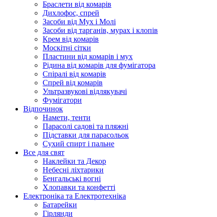
Браслети від комарів
Дихлофос, спрей
Засоби від Мух і Молі
Засоби від тарганів, мурах і клопів
Крем від комарів
Москітні сітки
Пластини від комарів і мух
Рідина від комарів для фумігатора
Спіралі від комарів
Спрей від комарів
Ультразвукові відлякувачі
Фумігатори
Відпочинок
Намети, тенти
Парасолі садові та пляжні
Підставки для парасольок
Сухий спирт і пальне
Все для свят
Наклейки та Декор
Небесні ліхтарики
Бенгальські вогні
Хлопавки та конфетті
Електроніка та Електротехніка
Батарейки
Гірлянди