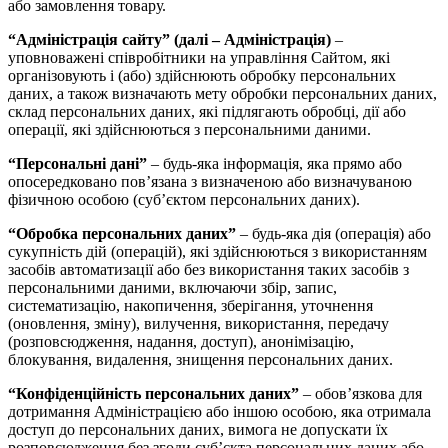
або замовлення товару.
“Адміністрація сайту” (далі – Адміністрація)
–
уповноважені співробітники на управління Сайтом, які
організовують і (або) здійснюють обробку персональних
даних, а також визначають мету обробки персональних даних,
склад персональних даних, які підлягають обробці, дії або
операції, які здійснюються з персональними даними.
“Персональні дані”
– будь-яка інформація, яка прямо або
опосередковано пов’язана з визначеною або визначуваною
фізичною особою (суб’єктом персональних даних).
“Обробка персональних даних”
– будь-яка дія (операція) або
сукупність дій (операцій), які здійснюються з використанням
засобів автоматизації або без використання таких засобів з
персональними даними, включаючи збір, запис,
систематизацію, накопичення, зберігання, уточнення
(оновлення, зміну), вилучення, використання, передачу
(розповсюдження, надання, доступ), анонімізацію,
блокування, видалення, знищення персональних даних.
“Конфіденційність персональних даних”
– обов’язкова для
дотримання Адміністрацією або іншою особою, яка отримала
доступ до персональних даних, вимога не допускати їх
розповсюдження без згоди суб’єкта персональних даних або