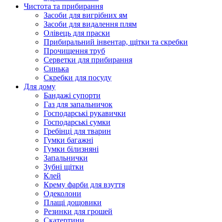
Чистота та прибирання
Засоби для вигрібних ям
Засоби для видалення плям
Олівець для праски
Прибиральний інвентар, щітки та скребки
Прочищення труб
Серветки для прибирання
Синька
Скребки для посуду
Для дому
Бандажі супорти
Газ для запальничок
Господарські рукавички
Господарські сумки
Гребінці для тварин
Гумки багажні
Гумки білизняні
Запальнички
Зубні щітки
Клей
Крему фарби для взуття
Одеколони
Плащі дощовики
Резинки для грошей
Скатертини