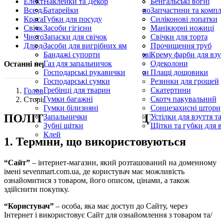
Електроніка та Електротехніка
Прилипачі
Засоби від Мух і Молі
Парасолі садові та пляжні
Наклейки та Декор
Фунгіциди
Спіралі від комарів
Сухий спирт і пальн
Бенгальські вогні
Все для кухні
Протруйники
Засоби від тарганів, мурах і клопів
Небесні ліхтарики
Батарейки
Шланги поливальні
Спрей від комарів
Хлопавки та конфетт
Запчастини та компл
Краса та здоров’я
Крем від комарів
Гірлянди
Губки для посуду
Ультразвукові відляк
Ліхтарики
Силіконові лопатки
Свічки та Лампадки
Москітні сітки
Кухонні ножі
Засоби гігієни
Фумігатори
Силіконові пензлик
Манікюрні ножиці
Чистота та прибирання
Овочерізки, яйцерізки
Косметика
Запаски для свічок
Форми для випічки
Пилки для п’ят
Свічки для торта
Для дому
Палички для шашлику
Манікюрні кусачки
Лампадки
Засоби для вигрібних ям
Пилочки для нігтів
Свічки конусні та кр
Прочищення труб
Свічки господарські парафінові
Засоби для видалення плям
Бандажі супорти
Церковні свічки
Серветки для приби
Крему фарби для взу
Олівець для праски
Газ для запальничок
Синька
Одеколони
Останні переглянуті продукти
Прибиральний інвентар, щітки та скребки
Господарські рукавички
Скребки для посуду
Плащі дощовики
Господарські сумки
Резинки для грошей
Гребінці для тварин
Скатертини
Головна
Гумки багажні
Скотч пакувальний
Сторінка
Гумки білизняні
Сонцезахисні штори
ПОЛІТИКА КОНФІДЕНЦІЙНОСТІ
Запальнички
Устілки для взуття т
Зубні щітки
Щітки та губки для 
Клей
1. Терміни, що використовуються
“Сайт”
– інтернет-магазин, який розташований на доменному
імені sevenmart.com.ua, де користувач має можливість
ознайомитися з товаром, його описом, цінами, а також
здійснити покупку.
“Користувач”
– особа, яка має доступ до Сайту, через
Інтернет і використовує Сайт для ознайомлення з товаром та/