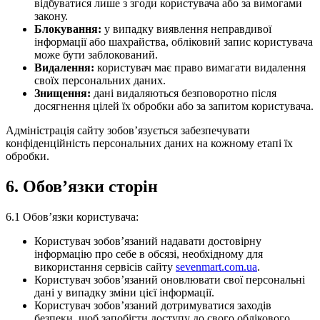
відбуватися лише з згоди користувача або за вимогами
закону.
Блокування:
у випадку виявлення неправдивої
інформації або шахрайства, обліковий запис користувача
може бути заблокований.
Видалення:
користувач має право вимагати видалення
своїх персональних даних.
Знищення:
дані видаляються безповоротно після
досягнення цілей їх обробки або за запитом користувача.
Адміністрація сайту зобов’язується забезпечувати
конфіденційність персональних даних на кожному етапі їх
обробки.
6. Обов’язки сторін
6.1 Обов’язки користувача:
Користувач зобов’язаний надавати достовірну
інформацію про себе в обсязі, необхідному для
використання сервісів сайту
sevenmart.com.ua
.
Користувач зобов’язаний оновлювати свої персональні
дані у випадку зміни цієї інформації.
Користувач зобов’язаний дотримуватися заходів
безпеки, щоб запобігти доступу до свого облікового