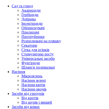
Сад та город
Акарициди
Гербіциди
Добрива
Інсектициди
Обприскувачі
Прилипачі
Протруйники
Розпилювачі на пляшку
Секатори
Сітка для огірків
Стимулятори росту
Універсальні засоби
Фунгіциди
Шланги поливальні
Насіння
Мікрозелень
Насіння зелені
Насіння квітів
Насіння овочів
Засоби від гризунів
Від кротів
Від щурів і мишей
Засоби від комах