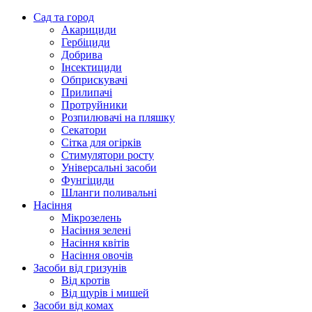
Сад та город
Акарициди
Гербіциди
Добрива
Інсектициди
Обприскувачі
Прилипачі
Протруйники
Розпилювачі на пляшку
Секатори
Сітка для огірків
Стимулятори росту
Універсальні засоби
Фунгіциди
Шланги поливальні
Насіння
Мікрозелень
Насіння зелені
Насіння квітів
Насіння овочів
Засоби від гризунів
Від кротів
Від щурів і мишей
Засоби від комах