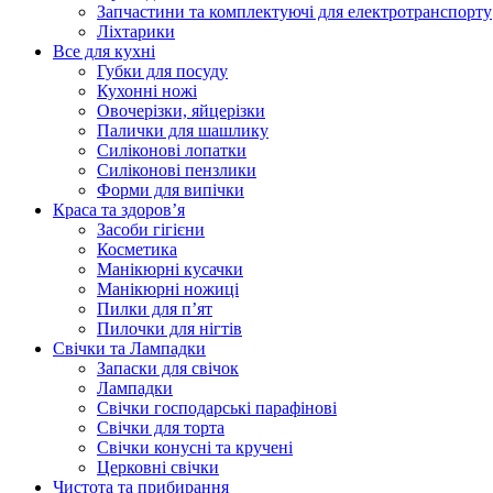
Запчастини та комплектуючі для електротранспорту
Ліхтарики
Все для кухні
Губки для посуду
Кухонні ножі
Овочерізки, яйцерізки
Палички для шашлику
Силіконові лопатки
Силіконові пензлики
Форми для випічки
Краса та здоров’я
Засоби гігієни
Косметика
Манікюрні кусачки
Манікюрні ножиці
Пилки для п’ят
Пилочки для нігтів
Свічки та Лампадки
Запаски для свічок
Лампадки
Свічки господарські парафінові
Свічки для торта
Свічки конусні та кручені
Церковні свічки
Чистота та прибирання