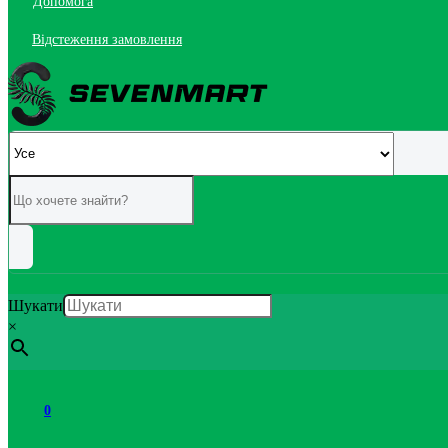
Допомога
Відстеження замовлення
Шукати
×
0