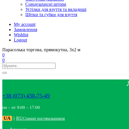
Сонцезахисні штори
Устілки для взуття та вкладиші
Щітки та губки для взуття
My account
Замовлення
Wishlist
Logout
Парасолька торгова, прямокутна, 3х2 м
0
0
+38 (073) 430-75-49
пн – пт 9:00 – 17:00
UA
|
RU
Станьте постачальником