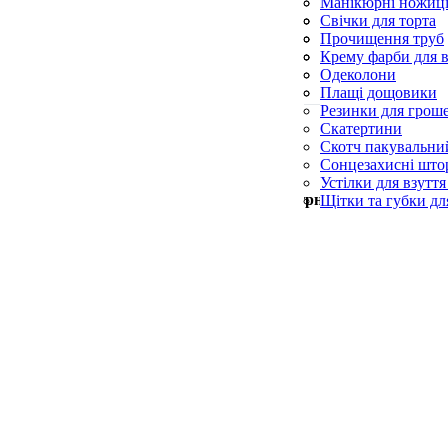
Силіконові пензл
Манікюрні ножиц
Форми для випічк
Пилки для п’ят
Свічки для торта
Пилочки для нігті
Свічки конусні та
Прочищення труб
Церковні свічки
Серветки для при
Крему фарби для в
Синька
Одеколони
Скребки для посу
Плащі дощовики
Резинки для грош
Скатертини
Скотч пакувальни
Сонцезахисні што
Устілки для взуття
Мін. замовлення —
500
грн
Щітки та губки дл