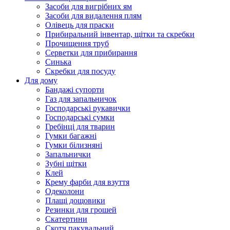
Засоби для вигрібних ям
Засоби для видалення плям
Олівець для праски
Прибиральний інвентар, щітки та скребки
Прочищення труб
Серветки для прибирання
Синька
Скребки для посуду
Для дому
Бандажі супорти
Газ для запальничок
Господарські рукавички
Господарські сумки
Гребінці для тварин
Гумки багажні
Гумки білизняні
Запальнички
Зубні щітки
Клей
Крему фарби для взуття
Одеколони
Плащі дощовики
Резинки для грошей
Скатертини
Скотч пакувальний