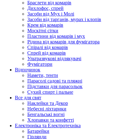
Браслети від комарів
Дихлофос, спрей
Засоби від Мух і Молі
Засоби від тарганів, мурах і клопів
Крем від комарів
Москітні сітки
Пластини від комарів і мух
Рідина від комарів для фумігатора
Спіралі від комарів
Спрей від комарів
Ультразвукові відлякувачі
Фумігатори
Відпочинок
Намети, тенти
Парасолі садові та пляжні
Підставки для парасольок
Сухий спирт і пальне
Все для свят
Наклейки та Декор
Небесні ліхтарики
Бенгальські вогні
Хлопавки та конфетті
Електроніка та Електротехніка
Батарейки
Гірлянди