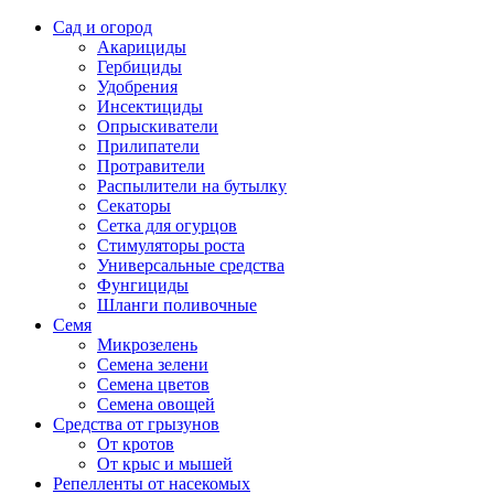
Сад и огород
Акарициды
Гербициды
Удобрения
Инсектициды
Опрыскиватели
Прилипатели
Протравители
Распылители на бутылку
Секаторы
Сетка для огурцов
Стимуляторы роста
Универсальные средства
Фунгициды
Шланги поливочные
Семя
Микрозелень
Семена зелени
Семена цветов
Семена овощей
Средства от грызунов
От кротов
От крыс и мышей
Репелленты от насекомых