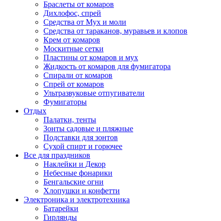
Браслеты от комаров
Дихлофос, спрей
Средства от Мух и моли
Средства от тараканов, муравьев и клопов
Крем от комаров
Москитные сетки
Пластины от комаров и мух
Жидкость от комаров для фумигатора
Спирали от комаров
Спрей от комаров
Ультразвуковые отпугиватели
Фумигаторы
Отдых
Палатки, тенты
Зонты садовые и пляжные
Подставки для зонтов
Сухой спирт и горючее
Все для праздников
Наклейки и Декор
Небесные фонарики
Бенгальские огни
Хлопушки и конфетти
Электроника и электротехника
Батарейки
Гирлянды