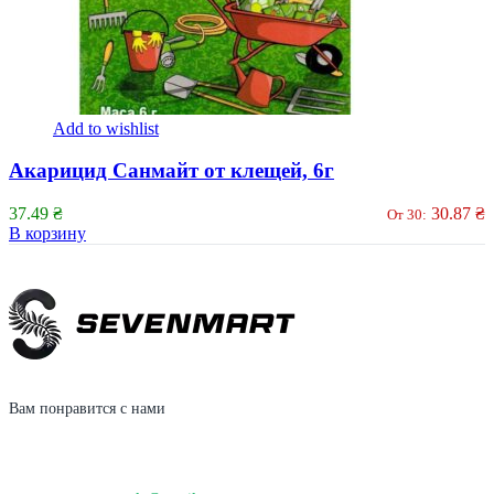
Add to wishlist
Акарицид Санмайт от клещей, 6г
37.49
₴
30.87
₴
От 30:
В корзину
Вам понравится с нами