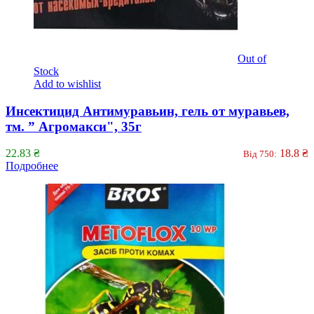
Out of
Stock
Add to wishlist
Инсектицид Антимуравьин, гель от муравьев,
тм. ” Агромакси", 35г
22.83
₴
18.8
₴
Від 750:
Подробнее