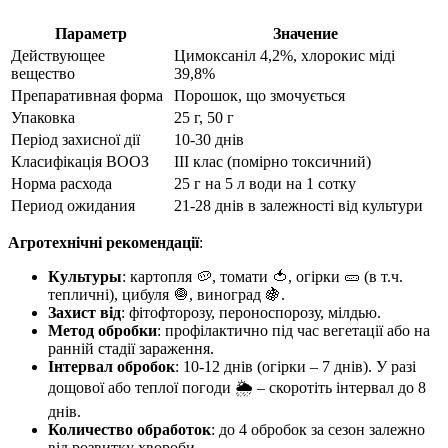
Параметр
Значение
Действующее
Цимоксаніл 4,2%, хлорокис міді
вещество
39,8%
Препаративная форма
Порошок, що змочується
Упаковка
25 г, 50 г
Період захисної дії
10-30 днів
Класифікація ВООЗ
ІІІ клас (помірно токсичний)
Норма расхода
25 г на 5 л води на 1 сотку
Период ожидания
21-28 днів в залежності від культури
Агротехнічні рекомендації
:
Культуры
: картопля 🥔, томати 🍅, огірки 🥒 (в т.ч.
тепличні), цибуля 🧅, виноград 🍇.
Захист від
: фітофторозу, пероноспорозу, мілдью.
Метод обробки
: профілактично під час вегетації або на
ранній стадії зараження.
Інтервал обробок
: 10-12 днів (огірки – 7 днів). У разі
дощової або теплої погоди 🌦️ – скоротіть інтервал до 8
днів.
Количество обработок
: до 4 обробок за сезон залежно
від розвитку хвороби.