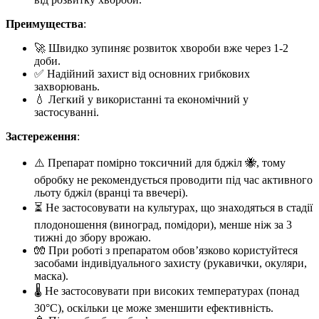
Преимущества
:
🚀 Швидко зупиняє розвиток хвороби вже через 1-2
доби.
✅ Надійний захист від основних грибкових
захворювань.
💧 Легкий у використанні та економічний у
застосуванні.
Застереження
:
⚠️ Препарат помірно токсичний для бджіл 🐝, тому
обробку не рекомендується проводити під час активного
льоту бджіл (вранці та ввечері).
⏳ Не застосовувати на культурах, що знаходяться в стадії
плодоношення (виноград, помідори), менше ніж за 3
тижні до збору врожаю.
🧤 При роботі з препаратом обов’язково користуйтеся
засобами індивідуального захисту (рукавички, окуляри,
маска).
🌡️ Не застосовувати при високих температурах (понад
30°C), оскільки це може зменшити ефективність.