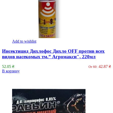
Add to wishlist
Инсектицид Дихлофос Дихло OFF против всех
видов насекомых тм.” Агромакси", 220мл
52.05
₴
42.87
₴
От 60:
В корзину