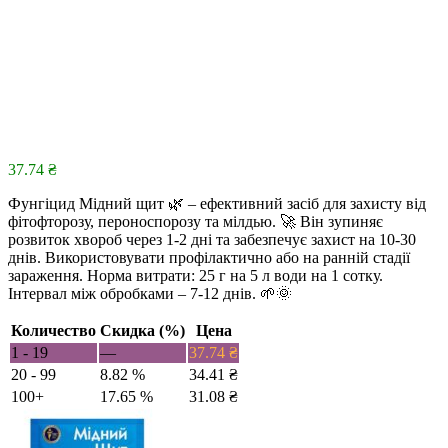
37.74
₴
Фунгіцид Мідний щит 🌿 – ефективний засіб для захисту від
фітофторозу, пероноспорозу та мілдью. 🚀 Він зупиняє
розвиток хвороб через 1-2 дні та забезпечує захист на 10-30
днів. Використовувати профілактично або на ранній стадії
зараження. Норма витрати: 25 г на 5 л води на 1 сотку.
Інтервал між обробками – 7-12 днів. 🌱🌞
Количество
Скидка (%)
Цена
1 - 19
—
37.74
₴
20 - 99
8.82 %
34.41
₴
100+
17.65 %
31.08
₴