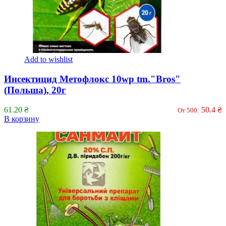
Add to wishlist
Инсектицид Метофлокс 10wp tm."Bros"
(Польша), 20г
61.20
₴
50.4
₴
От 500:
В корзину