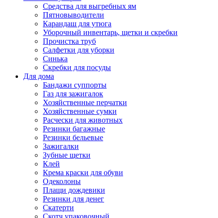
Средства для выгребных ям
Пятновыводители
Карандаш для утюга
Уборочный инвентарь, щетки и скребки
Прочистка труб
Салфетки для уборки
Синька
Скребки для посуды
Для дома
Бандажи суппорты
Газ для зажигалок
Хозяйственные перчатки
Хозяйственные сумки
Расчески для животных
Резинки багажные
Резинки бельевые
Зажигалки
Зубные щетки
Клей
Крема краски для обуви
Одеколоны
Плащи дождевики
Резинки для денег
Скатерти
Скотч упаковочный