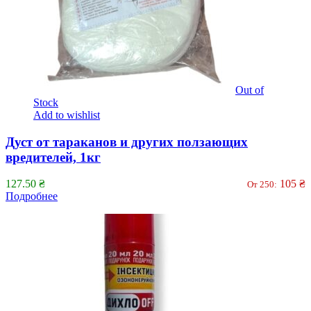
Out of
Stock
Add to wishlist
Дуст от тараканов и других ползающих
вредителей, 1кг
127.50
₴
105
₴
От 250:
Подробнее