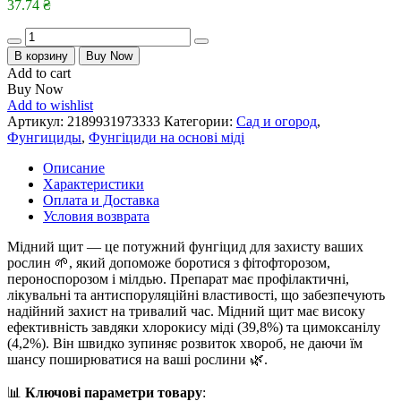
37.74
₴
Quantity
В корзину
Buy Now
Add to cart
Buy Now
Add to wishlist
Артикул:
2189931973333
Категории:
Сад и огород
,
Фунгициды
,
Фунгіциди на основі міді
Описание
Характеристики
Оплата и Доставка
Условия возврата
Мідний щит — це потужний фунгіцид для захисту ваших
рослин 🌱, який допоможе боротися з фітофторозом,
пероноспорозом і мілдью. Препарат має профілактичні,
лікувальні та антиспоруляційні властивості, що забезпечують
надійний захист на тривалий час. Мідний щит має високу
ефективність завдяки хлорокису міді (39,8%) та цимоксанілу
(4,2%). Він швидко зупиняє розвиток хвороб, не даючи їм
шансу поширюватися на ваші рослини 🌿.
📊
Ключові параметри товару
: