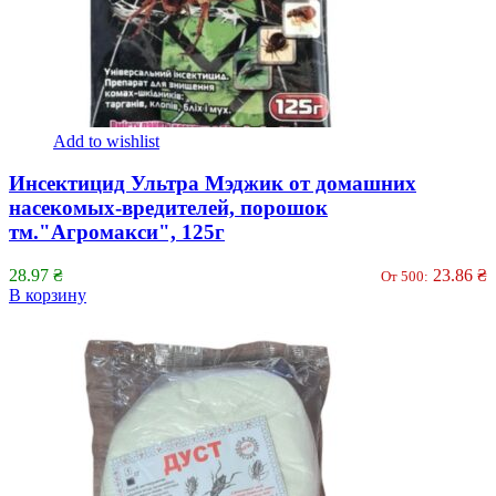
Add to wishlist
Инсектицид Ультра Мэджик от домашних
насекомых-вредителей, порошок
тм."Агромакси", 125г
28.97
₴
23.86
₴
От 500:
В корзину