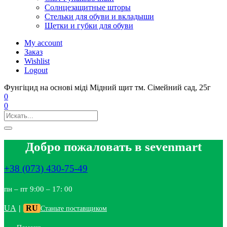
Солнцезащитные шторы
Стельки для обуви и вкладыши
Щетки и губки для обуви
My account
Заказ
Wishlist
Logout
Фунгіцид на основі міді Мідний щит тм. Сімейний сад, 25г
0
0
Добро пожаловать в sevenmart
+38 (073) 430-75-49
пн – пт 9:00 – 17: 00
UA
|
RU
Станьте поставщиком