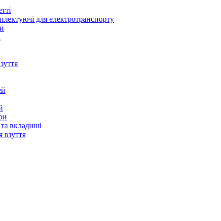
в
ьне
ні
тті
якувачі
плектуючі для електротранспорту
ки
ики
і
и
в
 кручені
бирання
зуття
ду
ей
й
ри
 та вкладиші
я взуття