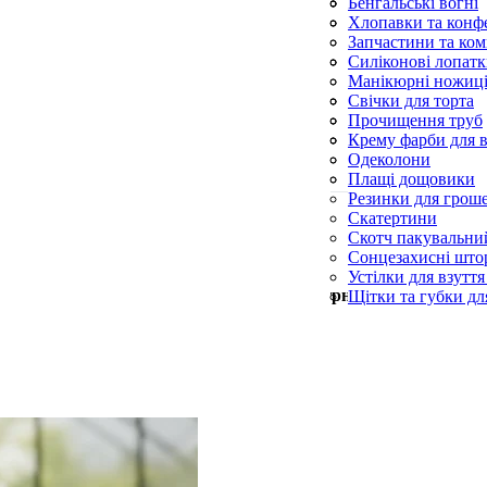
Фунгіциди
Спіралі від комарі
Сухий спирт і пал
Бенгальські вогні
Шланги поливаль
Спрей від комарів
Хлопавки та конфе
Ультразвукові відл
Запчастини та ком
Фумігатори
Ліхтарики
Силіконові лопат
Силіконові пензл
Манікюрні ножиц
Форми для випічк
Пилки для п’ят
Свічки для торта
Пилочки для нігті
Свічки конусні та
Прочищення труб
Церковні свічки
Серветки для при
Крему фарби для в
Синька
Одеколони
Скребки для посу
Плащі дощовики
Резинки для грош
Скатертини
Скотч пакувальни
Сонцезахисні што
Устілки для взуття
Мін. замовлення —
500
грн
Щітки та губки дл