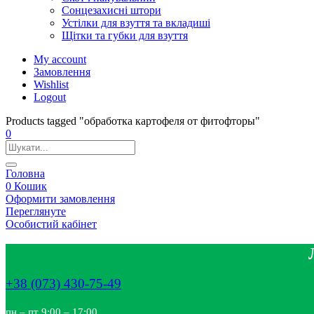
Сонцезахисні штори
Устілки для взуття та вкладиші
Щітки та губки для взуття
My account
Замовлення
Wishlist
Logout
Products tagged "обработка картофеля от фитофторы"
0
Головна
0
Кошик
Оформити замовлення
Переглянуте
Особистий кабінет
+38 (073) 430-75-49
пн – пт 9:00 – 17:00