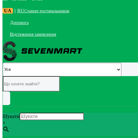
UA
|
RU
Станьте постачальником
Допомога
Відстеження замовлення
Шукати
×