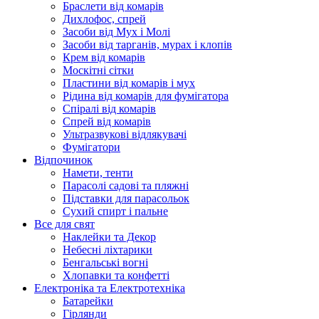
Браслети від комарів
Дихлофос, спрей
Засоби від Мух і Молі
Засоби від тарганів, мурах і клопів
Крем від комарів
Москітні сітки
Пластини від комарів і мух
Рідина від комарів для фумігатора
Спіралі від комарів
Спрей від комарів
Ультразвукові відлякувачі
Фумігатори
Відпочинок
Намети, тенти
Парасолі садові та пляжні
Підставки для парасольок
Сухий спирт і пальне
Все для свят
Наклейки та Декор
Небесні ліхтарики
Бенгальські вогні
Хлопавки та конфетті
Електроніка та Електротехніка
Батарейки
Гірлянди