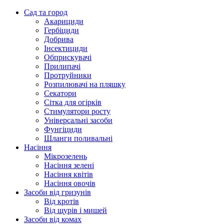
Сад та город
Акарициди
Гербіциди
Добрива
Інсектициди
Обприскувачі
Прилипачі
Протруйники
Розпилювачі на пляшку
Секатори
Сітка для огірків
Стимулятори росту
Універсальні засоби
Фунгіциди
Шланги поливальні
Насіння
Мікрозелень
Насіння зелені
Насіння квітів
Насіння овочів
Засоби від гризунів
Від кротів
Від щурів і мишей
Засоби від комах