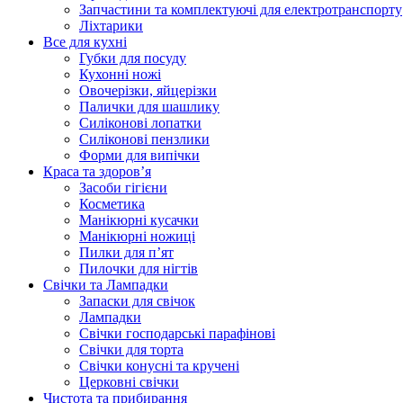
Запчастини та комплектуючі для електротранспорту
Ліхтарики
Все для кухні
Губки для посуду
Кухонні ножі
Овочерізки, яйцерізки
Палички для шашлику
Силіконові лопатки
Силіконові пензлики
Форми для випічки
Краса та здоров’я
Засоби гігієни
Косметика
Манікюрні кусачки
Манікюрні ножиці
Пилки для п’ят
Пилочки для нігтів
Свічки та Лампадки
Запаски для свічок
Лампадки
Свічки господарські парафінові
Свічки для торта
Свічки конусні та кручені
Церковні свічки
Чистота та прибирання