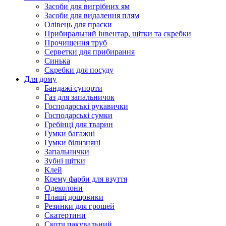
Засоби для вигрібних ям
Засоби для видалення плям
Олівець для праски
Прибиральний інвентар, щітки та скребки
Прочищення труб
Серветки для прибирання
Синька
Скребки для посуду
Для дому
Бандажі супорти
Газ для запальничок
Господарські рукавички
Господарські сумки
Гребінці для тварин
Гумки багажні
Гумки білизняні
Запальнички
Зубні щітки
Клей
Крему фарби для взуття
Одеколони
Плащі дощовики
Резинки для грошей
Скатертини
Скотч пакувальний