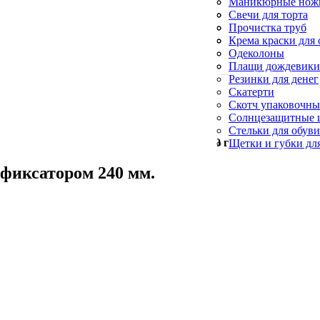
Силиконовые кис
Маникюрные нож
Формы для выпеч
Пилы для пяток
Свечи для торта
Пилочки для ногт
Свечи конусные и
Прочистка труб
Церковные свечи
Салфетки для убо
Крема краски для 
Синька
Одеколоны
Скребки для посу
Плащи дождевики
Резинки для денег
Скатерти
Скотч упаковочн
Солнцезащитные 
Стельки для обув
Минимальный заказ —
500
грн
Щетки и губки дл
 фиксатором 240 мм.