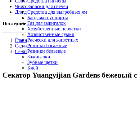
Свечи и Лампадки
Кухонные ножи
Средства гигиены
Чистота и уборка
Овощерезки, яйцерезки
Косметика
Запаски для свечей
Для дома
Палочки для шашлыка
Маникюрные кусачки
Лампадки
Средства для выгребных ям
Свечи хозяйственные парафиновые
Пятновыводители
Бандажи суппорты
Карандаш для утюга
Газ для зажигалок
Последние пересмотренные продукты
Уборочный инвентарь, щетки и скребки
Хозяйственные перчатки
Хозяйственные сумки
Расчески для животных
Главная
Резинки багажные
Сад и огород
Резинки бельевые
Секаторы
Зажигалки
Зубные щетки
Клей
Секатор Yuangyijian Gardens бежевый с