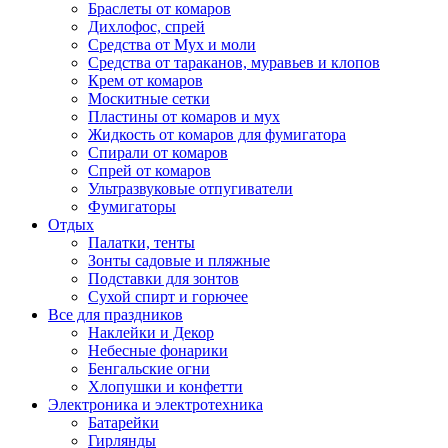
Браслеты от комаров
Дихлофос, спрей
Средства от Мух и моли
Средства от тараканов, муравьев и клопов
Крем от комаров
Москитные сетки
Пластины от комаров и мух
Жидкость от комаров для фумигатора
Спирали от комаров
Спрей от комаров
Ультразвуковые отпугиватели
Фумигаторы
Отдых
Палатки, тенты
Зонты садовые и пляжные
Подставки для зонтов
Сухой спирт и горючее
Все для праздников
Наклейки и Декор
Небесные фонарики
Бенгальские огни
Хлопушки и конфетти
Электроника и электротехника
Батарейки
Гирлянды