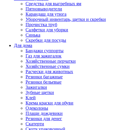
Средства для выгребных ям
Пятновыводители
Карандаш для утюга
Уборочный инвентарь, щетки и скребки
Прочистка труб
Салфетки для уборки
Синька
Скребки для посуды
Для дома
Бандажи суппорты
Газ для зажигалок
Хозяйственные перчатки
Хозяйственные сумки
Расчески для животных
Резинки багажные
Резинки бельевые
Зажигалки
Зубные щетки
Клей
Крема краски для обуви
Одеколоны
Плащи дождевики
Резинки для денег
Скатерти
Скотч упаковочный