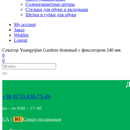
Солнцезащитные шторы
Стельки для обуви и вкладыши
Щетки и губки для обуви
My account
Заказ
Wishlist
Logout
Секатор Yuangyijian Gardens бежевый с фиксатором 240 мм.
0
0
Д
+38 (073) 430-75-49
пн – пт 9:00 – 17: 00
UA
|
RU
Станьте поставщиком