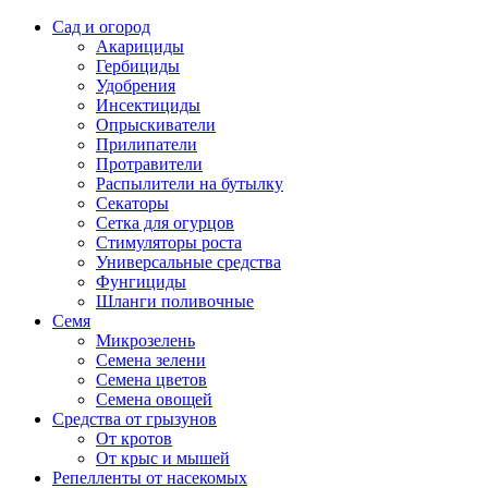
Сад и огород
Акарициды
Гербициды
Удобрения
Инсектициды
Опрыскиватели
Прилипатели
Протравители
Распылители на бутылку
Секаторы
Сетка для огурцов
Стимуляторы роста
Универсальные средства
Фунгициды
Шланги поливочные
Семя
Микрозелень
Семена зелени
Семена цветов
Семена овощей
Средства от грызунов
От кротов
От крыс и мышей
Репелленты от насекомых