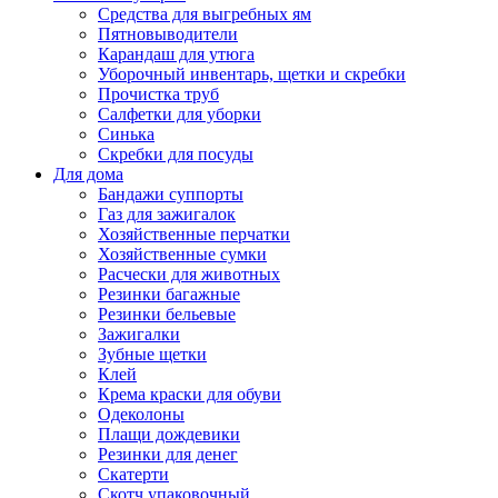
Средства для выгребных ям
Пятновыводители
Карандаш для утюга
Уборочный инвентарь, щетки и скребки
Прочистка труб
Салфетки для уборки
Синька
Скребки для посуды
Для дома
Бандажи суппорты
Газ для зажигалок
Хозяйственные перчатки
Хозяйственные сумки
Расчески для животных
Резинки багажные
Резинки бельевые
Зажигалки
Зубные щетки
Клей
Крема краски для обуви
Одеколоны
Плащи дождевики
Резинки для денег
Скатерти
Скотч упаковочный