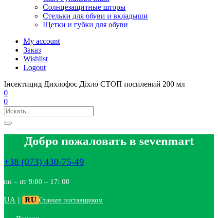
Солнцезащитные шторы
Стельки для обуви и вкладыши
Щетки и губки для обуви
My account
Заказ
Wishlist
Logout
Інсектицид Дихлофос Діхло СТОП посилений 200 мл
0
0
Добро пожаловать в sevenmart
+38 (073) 430-75-49
пн – пт 9:00 – 17: 00
UA
|
RU
Станьте поставщиком