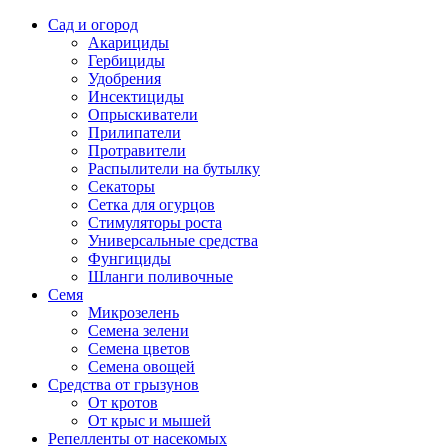
Сад и огород
Акарициды
Гербициды
Удобрения
Инсектициды
Опрыскиватели
Прилипатели
Протравители
Распылители на бутылку
Секаторы
Сетка для огурцов
Стимуляторы роста
Универсальные средства
Фунгициды
Шланги поливочные
Семя
Микрозелень
Семена зелени
Семена цветов
Семена овощей
Средства от грызунов
От кротов
От крыс и мышей
Репелленты от насекомых