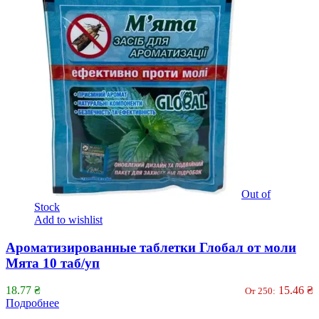
Out of
Stock
Add to wishlist
Ароматизированные таблетки Глобал от моли
Мята 10 таб/уп
18.77
₴
15.46
₴
От 250:
Подробнее