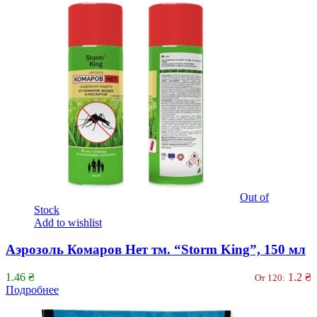
Out of
Stock
Add to wishlist
Аэрозоль Комаров Нет тм. “Storm King”, 150 мл
1.46
₴
1.2
₴
От 120:
Подробнее