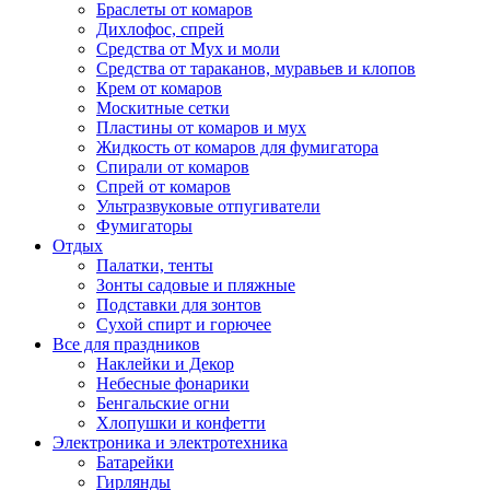
Браслеты от комаров
Дихлофос, спрей
Средства от Мух и моли
Средства от тараканов, муравьев и клопов
Крем от комаров
Москитные сетки
Пластины от комаров и мух
Жидкость от комаров для фумигатора
Спирали от комаров
Спрей от комаров
Ультразвуковые отпугиватели
Фумигаторы
Отдых
Палатки, тенты
Зонты садовые и пляжные
Подставки для зонтов
Сухой спирт и горючее
Все для праздников
Наклейки и Декор
Небесные фонарики
Бенгальские огни
Хлопушки и конфетти
Электроника и электротехника
Батарейки
Гирлянды