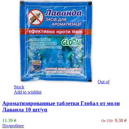
Out of
Stock
Add to wishlist
Ароматизированные таблетки Глобал от моли
Лаванда 10 шт/уп
11.39
₴
9.38
₴
От 250:
Подробнее