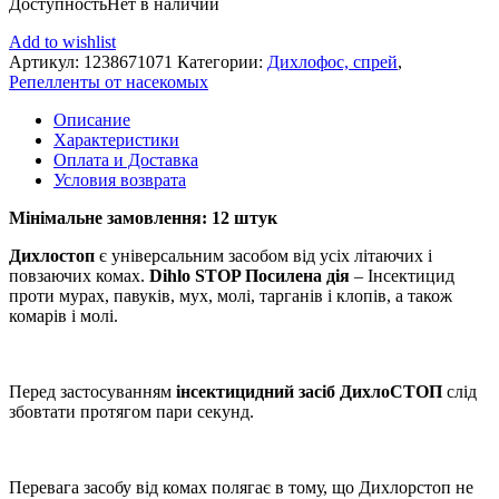
Доступность
Нет в наличии
Add to wishlist
Артикул:
1238671071
Категории:
Дихлофос, спрей
,
Репелленты от насекомых
Описание
Характеристики
Оплата и Доставка
Условия возврата
Мінімальне замовлення: 12 штук
Дихлостоп
є універсальним засобом від усіх літаючих і
повзаючих комах.
Dihlo STOP Посилена дія
– Інсектицид
проти мурах, павуків, мух, молі, тарганів і клопів, а також
комарів і молі.
Перед застосуванням
інсектицидний засіб ДихлоСТОП
слід
збовтати протягом пари секунд.
Перевага засобу від комах полягає в тому, що Дихлорстоп не