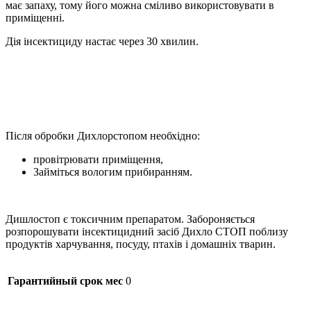
має запаху, тому його можна сміливо використовувати в
приміщенні.
Дія інсектициду настає через 30 хвилин.
Після обробки Дихлорстопом необхідно:
провітрювати приміщення,
Займіться вологим прибиранням.
Дишлостоп є токсичним препаратом. Забороняється
розпорошувати інсектицидний засіб Дихло СТОП поблизу
продуктів харчування, посуду, птахів і домашніх тварин.
Гарантийный срок мес
0