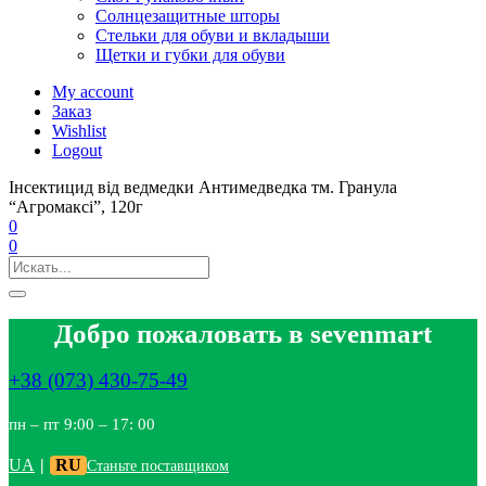
Солнцезащитные шторы
Стельки для обуви и вкладыши
Щетки и губки для обуви
My account
Заказ
Wishlist
Logout
Інсектицид від ведмедки Антимедведка тм. Гранула
“Агромаксі”, 120г
0
0
Добро пожаловать в sevenmart
+38 (073) 430-75-49
пн – пт 9:00 – 17: 00
UA
|
RU
Станьте поставщиком