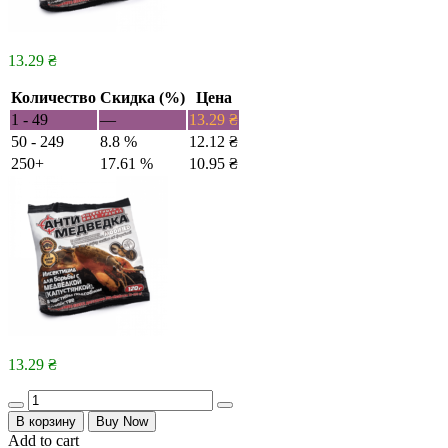
13.29
₴
Количество
Скидка (%)
Цена
1 - 49
—
13.29
₴
50 - 249
8.8 %
12.12
₴
250+
17.61 %
10.95
₴
13.29
₴
Quantity
В корзину
Buy Now
Add to cart