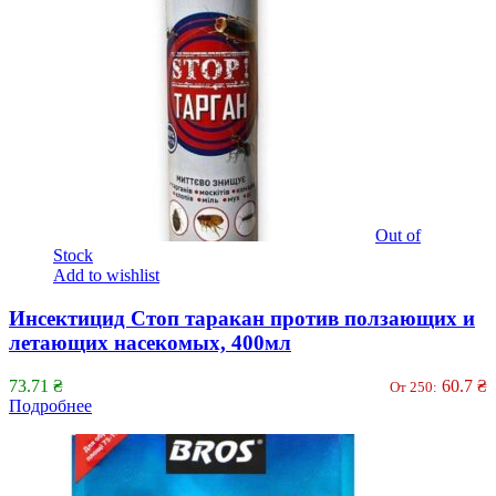
Out of
Stock
Add to wishlist
Инсектицид Стоп таракан против ползающих и
летающих насекомых, 400мл
73.71
₴
60.7
₴
От 250:
Подробнее