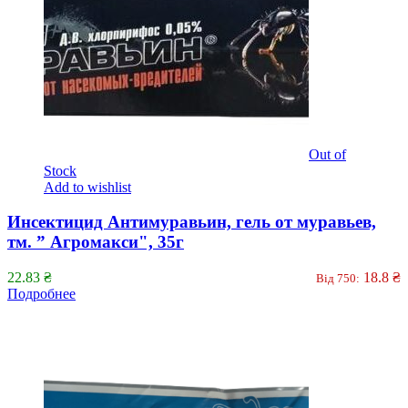
Out of
Stock
Add to wishlist
Инсектицид Антимуравьин, гель от муравьев,
тм. ” Агромакси", 35г
22.83
₴
18.8
₴
Від 750:
Подробнее