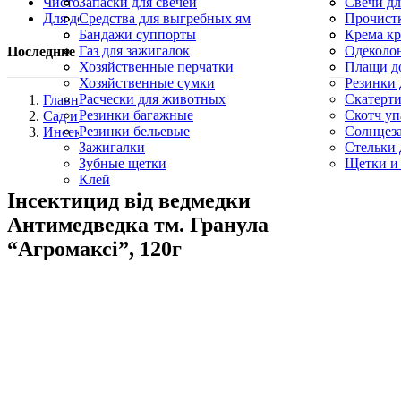
Чистота и уборка
Овощерезки, яйцерезки
Косметика
Запаски для свечей
Формы д
Пилы для
Свечи дл
Для дома
Палочки для шашлыка
Маникюрные кусачки
Лампадки
Средства для выгребных ям
Пилочки 
Свечи ко
Прочистк
Свечи хозяйственные парафиновые
Пятновыводители
Бандажи суппорты
Церковн
Салфетки
Крема кр
Карандаш для утюга
Газ для зажигалок
Синька
Одеколо
Последние пересмотренные продукты
Уборочный инвентарь, щетки и скребки
Хозяйственные перчатки
Скребки 
Плащи д
Хозяйственные сумки
Резинки 
Расчески для животных
Скатерт
Главная
Резинки багажные
Скотч у
Сад и огород
Резинки бельевые
Солнцез
Инсектициды
Зажигалки
Стельки 
Минимальный заказ —
500
грн
Зубные щетки
Щетки и 
Клей
Інсектицид від ведмедки
Антимедведка тм. Гранула
“Агромаксі”, 120г