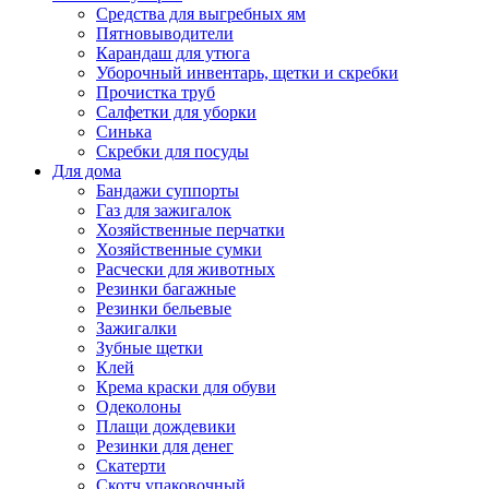
Средства для выгребных ям
Пятновыводители
Карандаш для утюга
Уборочный инвентарь, щетки и скребки
Прочистка труб
Салфетки для уборки
Синька
Скребки для посуды
Для дома
Бандажи суппорты
Газ для зажигалок
Хозяйственные перчатки
Хозяйственные сумки
Расчески для животных
Резинки багажные
Резинки бельевые
Зажигалки
Зубные щетки
Клей
Крема краски для обуви
Одеколоны
Плащи дождевики
Резинки для денег
Скатерти
Скотч упаковочный