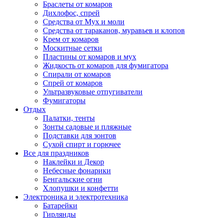
Браслеты от комаров
Дихлофос, спрей
Средства от Мух и моли
Средства от тараканов, муравьев и клопов
Крем от комаров
Москитные сетки
Пластины от комаров и мух
Жидкость от комаров для фумигатора
Спирали от комаров
Спрей от комаров
Ультразвуковые отпугиватели
Фумигаторы
Отдых
Палатки, тенты
Зонты садовые и пляжные
Подставки для зонтов
Сухой спирт и горючее
Все для праздников
Наклейки и Декор
Небесные фонарики
Бенгальские огни
Хлопушки и конфетти
Электроника и электротехника
Батарейки
Гирлянды