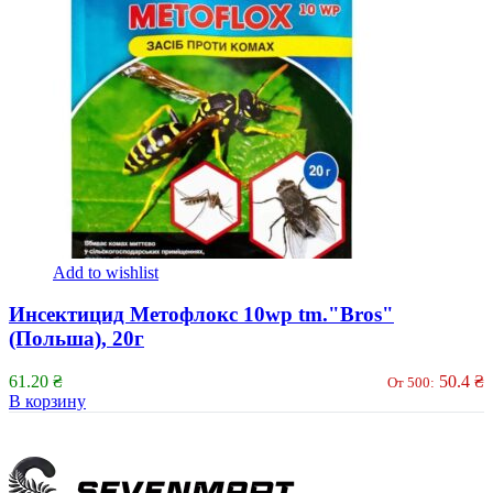
Add to wishlist
Инсектицид Метофлокс 10wp tm."Bros"
(Польша), 20г
61.20
₴
50.4
₴
От 500:
В корзину