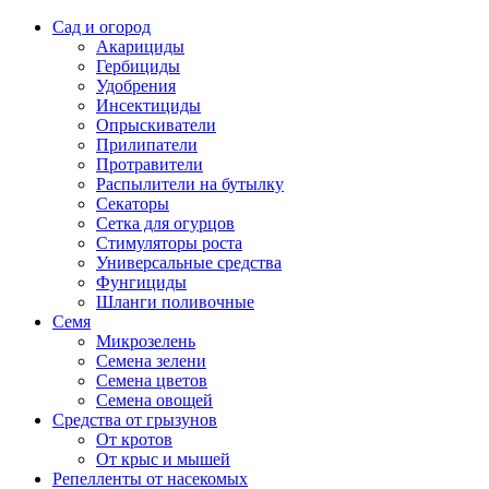
Сад и огород
Акарициды
Гербициды
Удобрения
Инсектициды
Опрыскиватели
Прилипатели
Протравители
Распылители на бутылку
Секаторы
Сетка для огурцов
Стимуляторы роста
Универсальные средства
Фунгициды
Шланги поливочные
Семя
Микрозелень
Семена зелени
Семена цветов
Семена овощей
Средства от грызунов
От кротов
От крыс и мышей
Репелленты от насекомых