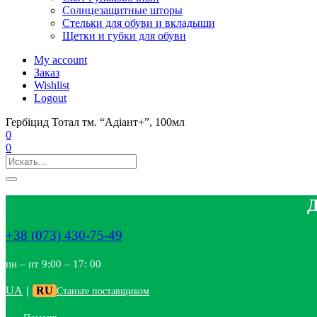
Солнцезащитные шторы
Стельки для обуви и вкладыши
Щетки и губки для обуви
My account
Заказ
Wishlist
Logout
Гербіцид Тотал тм. “Адіант+”, 100мл
0
0
Д
+38 (073) 430-75-49
пн – пт 9:00 – 17: 00
UA
|
RU
Станьте поставщиком