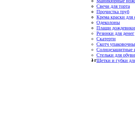
Силиконовые кис
Маникюрные нож
Формы для выпеч
Пилы для пяток
Свечи для торта
Пилочки для ногт
Свечи конусные и
Прочистка труб
Церковные свечи
Салфетки для убо
Крема краски для 
Синька
Одеколоны
Скребки для посу
Плащи дождевики
Резинки для денег
Скатерти
Скотч упаковочн
Солнцезащитные 
Стельки для обув
Минимальный заказ —
500
грн
Щетки и губки дл