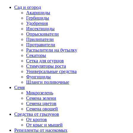
Сад и огород
Акарициды
Гербициды
Удобрения
Инсектициды
Опрыскиватели
Прилипатели
Протравители
Распылители на бутылку
Секаторы
Сетка для огурцов
Стимуляторы роста
Универсальные средства
Фунгициды
Шланги поливочные
Семя
Микрозелень
Семена зелени
Семена цветов
Семена овощей
Средства от грызунов
От кротов
От крыс и мышей
Репелленты от насекомых