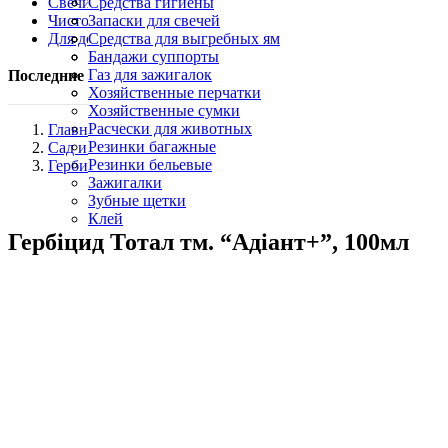
Свечи и Лампадки
Кухонные ножи
Средства гигиены
Чистота и уборка
Овощерезки, яйцерезки
Косметика
Запаски для свечей
Для дома
Палочки для шашлыка
Маникюрные кусачки
Лампадки
Средства для выгребных ям
Свечи хозяйственные парафиновые
Пятновыводители
Бандажи суппорты
Карандаш для утюга
Газ для зажигалок
Последние пересмотренные продукты
Уборочный инвентарь, щетки и скребки
Хозяйственные перчатки
Хозяйственные сумки
Расчески для животных
Главная
Резинки багажные
Сад и огород
Резинки бельевые
Гербициды
Зажигалки
Зубные щетки
Клей
Гербіцид Тотал тм. “Адіант+”, 100мл