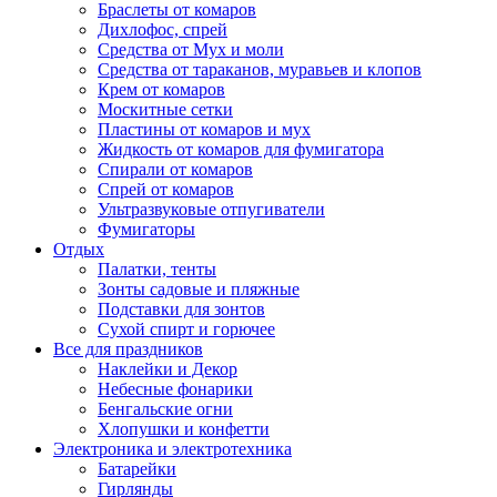
Браслеты от комаров
Дихлофос, спрей
Средства от Мух и моли
Средства от тараканов, муравьев и клопов
Крем от комаров
Москитные сетки
Пластины от комаров и мух
Жидкость от комаров для фумигатора
Спирали от комаров
Спрей от комаров
Ультразвуковые отпугиватели
Фумигаторы
Отдых
Палатки, тенты
Зонты садовые и пляжные
Подставки для зонтов
Сухой спирт и горючее
Все для праздников
Наклейки и Декор
Небесные фонарики
Бенгальские огни
Хлопушки и конфетти
Электроника и электротехника
Батарейки
Гирлянды