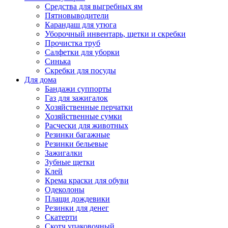
Средства для выгребных ям
Пятновыводители
Карандаш для утюга
Уборочный инвентарь, щетки и скребки
Прочистка труб
Салфетки для уборки
Синька
Скребки для посуды
Для дома
Бандажи суппорты
Газ для зажигалок
Хозяйственные перчатки
Хозяйственные сумки
Расчески для животных
Резинки багажные
Резинки бельевые
Зажигалки
Зубные щетки
Клей
Крема краски для обуви
Одеколоны
Плащи дождевики
Резинки для денег
Скатерти
Скотч упаковочный