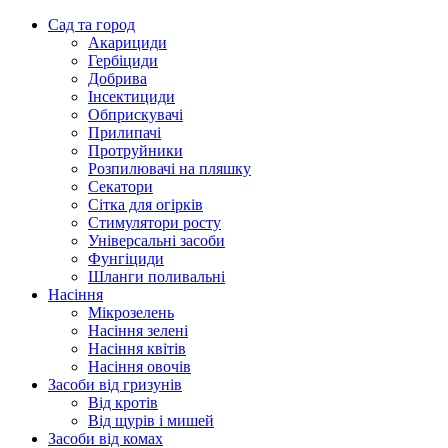
Сад та город
Акарициди
Гербіциди
Добрива
Інсектициди
Обприскувачі
Прилипачі
Протруйники
Розпилювачі на пляшку
Секатори
Сітка для огірків
Стимулятори росту
Універсальні засоби
Фунгіциди
Шланги поливальні
Насіння
Мікрозелень
Насіння зелені
Насіння квітів
Насіння овочів
Засоби від гризунів
Від кротів
Від щурів і мишей
Засоби від комах