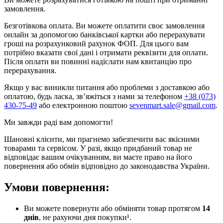
замовлення.
Безготівкова оплата. Ви можете оплатити своє замовлення
онлайн за допомогою банківської картки або перерахувати
гроші на розрахунковий рахунок ФОП. Для цього вам
потрібно вказати свої дані і отримати реквізити для оплати.
Після оплати ви повинні надіслати нам квитанцію про
перерахування.
Якщо у вас виникли питання або проблеми з доставкою або
оплатою, будь ласка, зв’яжіться з нами за телефоном
+38 (073)
430-75-49
або електронною поштою
sevenmart.sale@gmail.com
.
Ми завжди раді вам допомогти!
Шановні клієнти, ми прагнемо забезпечити вас якісними
товарами та сервісом. У разі, якщо придбаний товар не
відповідає вашим очікуванням, ви маєте право на його
повернення або обмін відповідно до законодавства України.
Умови повернення:
Ви можете повернути або обміняти товар протягом
14
днів
, не рахуючи дня покупки¹.