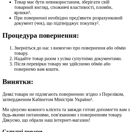
Товар має бути невикористаним, зберігати свій
товарний вигляд, споживчі властивості, пломби,
ярлики².
При поверненні необхідно пред'явити розрахунковий
документ (чек), що підтверджує покупку².
Процедура повернення:
Зверніться до нас з вимогою про повернення або обмін
товару.
Надайте товар разом з усіма супутніми документами.
Після перевірки товару ми здійснимо обмін або
повернемо вам кошти.
Винятки:
Деякі товари не підлягають поверненню згідно з Переліком,
затвердженим Кабінетом Міністрів України¹.
Ми цінуємо кожного клієнта та завжди готові допомогти вам з
будь-якими питаннями, пов'язаними з поверненням товару.
Дякуємо, що обрали наш інтернет-магазин!
Супутні товари