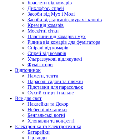
Браслети від комарів
Дихлофос, спрей
Засоби від Мух і Молі
Засоби від тарганів, мурах і клопів
Крем від комарів
Москітні сітки
Пластини від комарів і мух
Рідина від комарів для фумігатора
Спіралі від комарів
Спрей від комарів
Ультразвукові відлякувачі
Фумігатори
Відпочинок
Намети, тенти
Парасолі садові та пляжні
Підставки для парасольок
Сухий спирт і пальне
Все для свят
Наклейки та Декор
Небесні ліхтарики
Бенгальські вогні
Хлопавки та конфетті
Електроніка та Електротехніка
Батарейки
Гірлянди