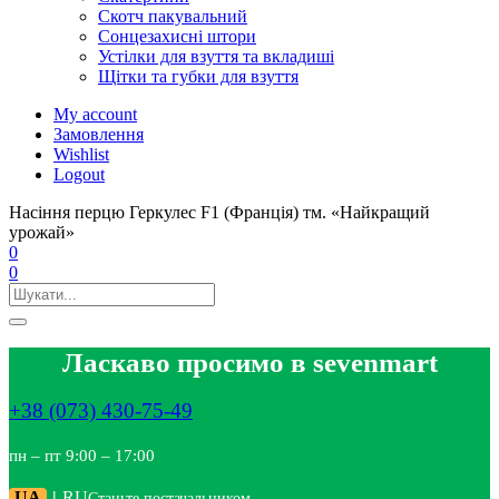
Скотч пакувальний
Сонцезахисні штори
Устілки для взуття та вкладиші
Щітки та губки для взуття
My account
Замовлення
Wishlist
Logout
Насіння перцю Геркулес F1 (Франція) тм. «Найкращий
урожай»
0
0
Ласкаво просимо в sevenmart
+38 (073) 430-75-49
пн – пт 9:00 – 17:00
UA
|
RU
Станьте постачальником