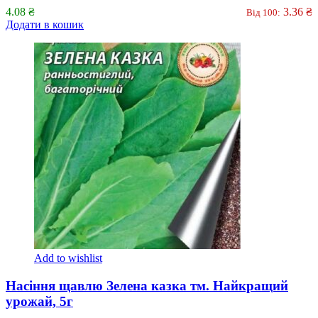
4.08
₴
3.36
₴
Від 100:
Додати в кошик
Add to wishlist
Насіння щавлю Зелена казка тм. Найкращий
урожай, 5г