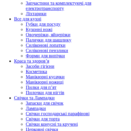
Запчастини та комплектуючі для
електротранспорту
Ліхтарики
Все для кухні
Губки для посуду
Кухонні ножі
Овочерізки, яйцерізки
Палички для шашлику
Силіконові лопатки
Силіконові пензлики
Форми для випічки
Краса та здоров’я
Засоби гігієни
Косметика
Манікюрні кусачки
Манікюрні ножиці
Пилки для п’ят
Пилочки для нігтів
Свічки та Лампадки
Запаски для свічок
Лампадки
Свічки господарські парафінові
Свічки для торта
Свічки конусні та кручені
Церковні свічки