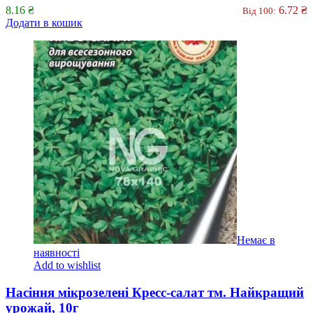
8.16
₴
6.72
₴
Від 100:
Додати в кошик
Немає в
наявності
Add to wishlist
Насіння мікрозелені Кресс-салат тм. Найкращий
урожай, 10г