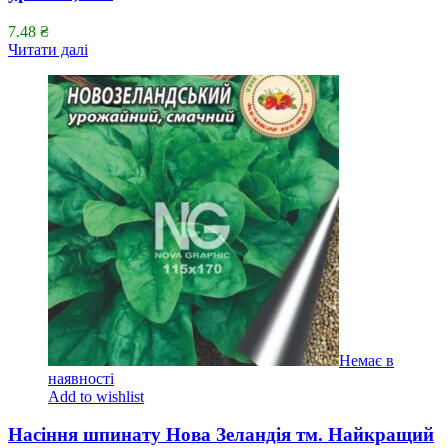
7.48
₴
Читати далі
Немає в
наявності
Add to wishlist
Насіння шпинату Нова Зеландія тм. Найкращий