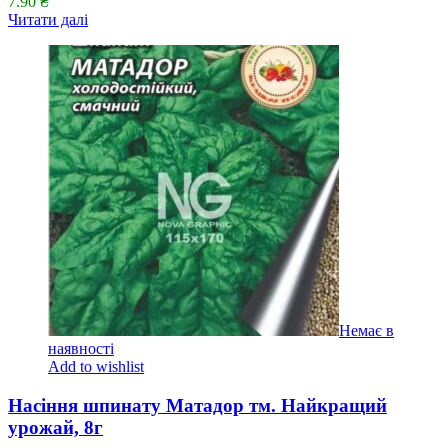
7.90
₴
Читати далі
Немає в
наявності
Add to wishlist
Насіння шпинату Матадор тм. Найкращий
урожай, 8г