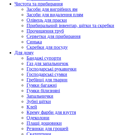
Чистота та прибирання
Засоби для вигрібних ям
Засоби для видалення плям
Олівець для праски
Прибиральний інвентар, щітки та скребки
Прочищення труб
Серветки для прибирання
Синька
Скребки для посуду
Для дому
Бандажі супорти
Газ для запальничок
Господарські рукавички
Господарські сумки
Гребінці для тварин
Гумки багажні
Гумки білизняні
Запальнички
Зубні щітки
Клей
Крему фарби для взуття
Одеколони
Плащі дощовики
Резинки для грошей
Скатертини