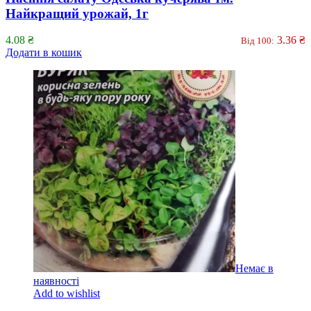
Найкращий урожай, 1г
4.08
₴
3.36
₴
Від 100:
Додати в кошик
Немає в
наявності
Add to wishlist