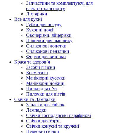
Запчастини та комплектуючі для
електротранспорту
Ліхтарики
Все для кухні
Губки для посуду
Кухонні ножі
Овочерізки, яйцерізки
Палички для шашлику
Силіконові лопатки
Силіконові пензлики
Форми для випічки
Краса та здоров’я
Засоби гігієни
Косметика
Манікюрні кусачки
Манікюрні ножиці
Пилки для п’ят
Пилочки для нігтів
Свічки та Лампадки
Запаски для свічок
Лампадки
Свічки господарські парафінові
Свічки для торта
Свічки конусні та кручені
Церковні свічки