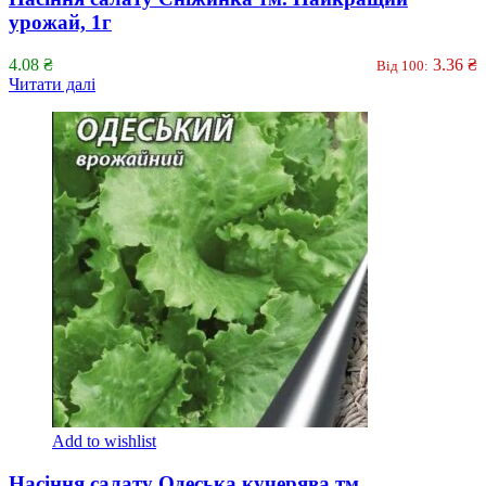
урожай, 1г
4.08
₴
3.36
₴
Від 100:
Читати далі
Add to wishlist
Насіння салату Одеська кучерява тм.