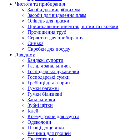
Чистота та прибирання
Засоби для вигрібних ям
Засоби для видалення плям
Олівець для праски
Прибиральний інвентар, щітки та скребки
Прочищення труб
Серветки для прибирання
Синька
Скребки для посуду
Для дому
Бандажі супорти
Газ для запальничок
Господарські рукавички
Господарські сумки
Гребінці для тварин
Гумки багажні
Гумки білизняні
Запальнички
Зубні щітки
Клей
Крему фарби для взуття
Одеколони
Плащі дощовики
Резинки для грошей
Скатертини