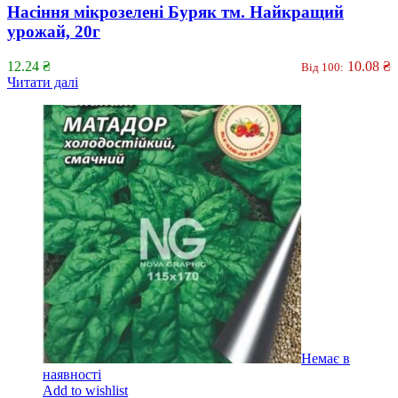
Насіння мікрозелені Буряк тм. Найкращий
урожай, 20г
12.24
₴
10.08
₴
Від 100:
Читати далі
Немає в
наявності
Add to wishlist