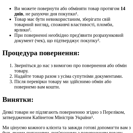
Ви можете повернути або обміняти товар протягом
14
днів
, не рахуючи дня покупки¹.
Товар має бути невикористаним, зберігати свій
товарний вигляд, споживчі властивості, пломби,
ярлики².
При поверненні необхідно пред'явити розрахунковий
документ (чек), що підтверджує покупку².
Процедура повернення:
Зверніться до нас з вимогою про повернення або обмін
товару.
Надайте товар разом з усіма супутніми документами.
Після перевірки товару ми здійснимо обмін або
повернемо вам кошти.
Винятки:
Деякі товари не підлягають поверненню згідно з Переліком,
затвердженим Кабінетом Міністрів України¹.
Ми цінуємо кожного клієнта та завжди готові допомогти вам з
будь-якими питаннями, пов'язаними з поверненням товару.