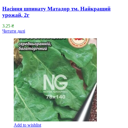
Насіння шпинату Матадор тм. Найкращий
урожай, 2г
3.25
₴
Читати далі
Add to wishlist