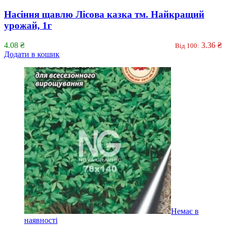
Насіння щавлю Лісова казка тм. Найкращий
урожай, 1г
4.08
₴
3.36
₴
Від 100:
Додати в кошик
Немає в
наявності