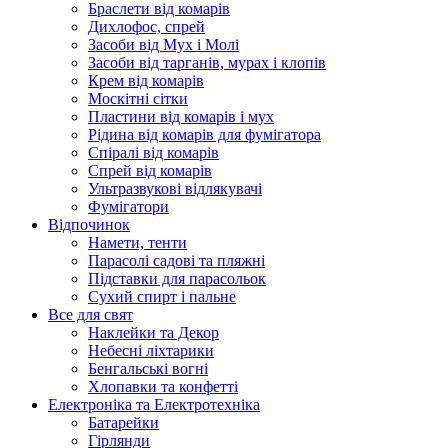
Браслети від комарів
Дихлофос, спрей
Засоби від Мух і Молі
Засоби від тарганів, мурах і клопів
Крем від комарів
Москітні сітки
Пластини від комарів і мух
Рідина від комарів для фумігатора
Спіралі від комарів
Спрей від комарів
Ультразвукові відлякувачі
Фумігатори
Відпочинок
Намети, тенти
Парасолі садові та пляжні
Підставки для парасольок
Сухий спирт і пальне
Все для свят
Наклейки та Декор
Небесні ліхтарики
Бенгальські вогні
Хлопавки та конфетті
Електроніка та Електротехніка
Батарейки
Гірлянди