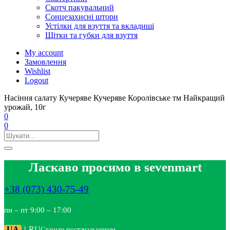
Скотч пакувальний
Сонцезахисні штори
Устілки для взуття та вкладиші
Щітки та губки для взуття
My account
Замовлення
Wishlist
Logout
Насіння салату Кучеряве Кучеряве Королівське тм Найкращий
урожай, 10г
0
0
Ласкаво просимо в sevenmart
+38 (073) 430-75-49
пн – пт 9:00 – 17:00
UA
|
RU
Станьте постачальником