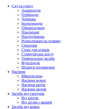
Сад та город
Акарициди
Гербіциди
Добрива
Інсектициди
Обприскувачі
Прилипачі
Протруйники
Розпилювачі на пляшку
Секатори
Сітка для огірків
Стимулятори росту
Універсальні засоби
Фунгіциди
Шланги поливальні
Насіння
Мікрозелень
Насіння зелені
Насіння квітів
Насіння овочів
Засоби від гризунів
Від кротів
Від щурів і мишей
Засоби від комах