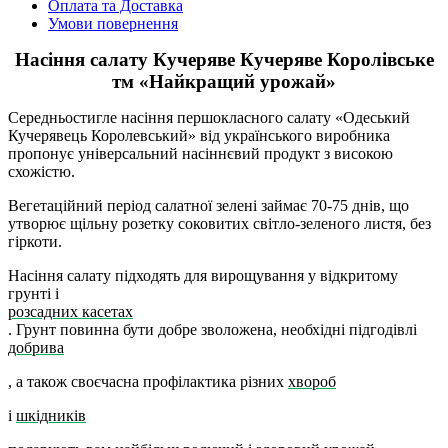
Оплата та Доставка
Умови повернення
Насіння салату Кучеряве Кучеряве Королівське
тм «Найкращий урожай»
Середньостигле насіння першокласного салату «Одеський
Кучерявець Королевський» від українського виробника
пропонує універсальний насіннєвий продукт з високою
схожістю.
Вегетаційний період салатної зелені займає 70-75 днів, що
утворює щільну розетку соковитих світло-зеленого листя, без
гіркоти.
Насіння салату підходять для вирощування у відкритому
грунті і
розсадних касетах
. Грунт повинна бути добре зволожена, необхідні підгодівлі
добрива
, а також своєчасна профілактика різних
хвороб
і
шкідників