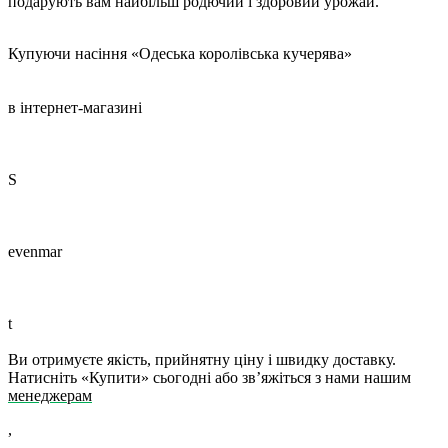
подарують вам найбільш родючий і здоровий урожай.
Купуючи насіння «Одеська королівська кучерява»
в інтернет-магазині
S
evenmar
t
Ви отримуєте якість, прийнятну ціну і швидку доставку.
Натисніть «Купити» сьогодні або зв’яжіться з нами
нашим
менеджерам
,