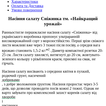
Характеристики
Оплата та Доставка
Умови повернення
Насіння салату Сніжинка тм. «Найкращий
урожай»
Ранньостигле першокласне насіння салату «Сніжинка» від
українського виробника пропонує ультраранній
високоврожайний сорт з морозостійкістю. Перші зрізи свіжого
листя можливі вже через 3 тижні після посіву, а середня вага
м2
врожаю становить 1,5-2 кг/
. Діаметр компактної розетки 20-
25 см. Листя салату хвилясті, витягнуті до 20 см, жовтувато-
зеленого кольору з різьбленим краєм, приємні на смак, не
гірчать.
Насіння салату висівають з середини квітня в пухкий,
родючий грунт, насичений
добривами
, з добре зволоженим ґрунтом. Насіння проростає через 3-5
днів, що дозволяє проводити посів кожні 2 тижні. Однак не
варто забувати про комплексний захист коренів салату від
хвороби
і
шкідники