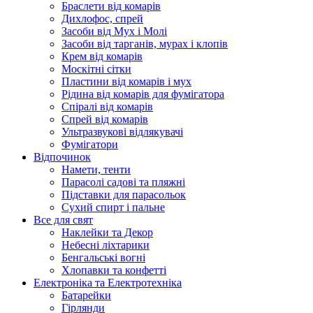
Браслети від комарів
Дихлофос, спрей
Засоби від Мух і Молі
Засоби від тарганів, мурах і клопів
Крем від комарів
Москітні сітки
Пластини від комарів і мух
Рідина від комарів для фумігатора
Спіралі від комарів
Спрей від комарів
Ультразвукові відлякувачі
Фумігатори
Відпочинок
Намети, тенти
Парасолі садові та пляжні
Підставки для парасольок
Сухий спирт і пальне
Все для свят
Наклейки та Декор
Небесні ліхтарики
Бенгальські вогні
Хлопавки та конфетті
Електроніка та Електротехніка
Батарейки
Гірлянди