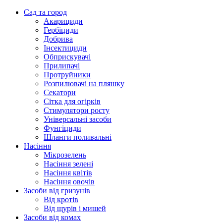
Сад та город
Акарициди
Гербіциди
Добрива
Інсектициди
Обприскувачі
Прилипачі
Протруйники
Розпилювачі на пляшку
Секатори
Сітка для огірків
Стимулятори росту
Універсальні засоби
Фунгіциди
Шланги поливальні
Насіння
Мікрозелень
Насіння зелені
Насіння квітів
Насіння овочів
Засоби від гризунів
Від кротів
Від щурів і мишей
Засоби від комах