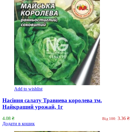
Add to wishlist
Насіння салату Травнева королева тм.
Найкращий урожай, 1г
4.08
₴
3.36
₴
Від 100:
Додати в кошик