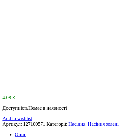
4.08
₴
Доступність
Немає в наявності
Add to wishlist
Артикул:
127100571
Категорії:
Насіння
,
Насіння зелені
Опис