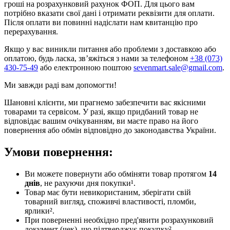
гроші на розрахунковий рахунок ФОП. Для цього вам
потрібно вказати свої дані і отримати реквізити для оплати.
Після оплати ви повинні надіслати нам квитанцію про
перерахування.
Якщо у вас виникли питання або проблеми з доставкою або
оплатою, будь ласка, зв’яжіться з нами за телефоном
+38 (073)
430-75-49
або електронною поштою
sevenmart.sale@gmail.com
.
Ми завжди раді вам допомогти!
Шановні клієнти, ми прагнемо забезпечити вас якісними
товарами та сервісом. У разі, якщо придбаний товар не
відповідає вашим очікуванням, ви маєте право на його
повернення або обмін відповідно до законодавства України.
Умови повернення:
Ви можете повернути або обміняти товар протягом
14
днів
, не рахуючи дня покупки¹.
Товар має бути невикористаним, зберігати свій
товарний вигляд, споживчі властивості, пломби,
ярлики².
При поверненні необхідно пред'явити розрахунковий
документ (чек), що підтверджує покупку².