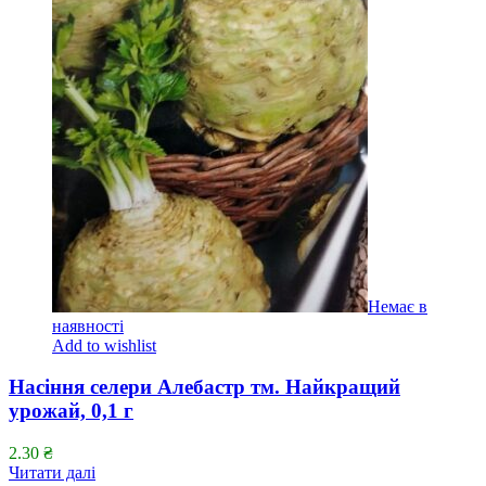
Немає в
наявності
Add to wishlist
Насіння селери Алебастр тм. Найкращий
урожай, 0,1 г
2.30
₴
Читати далі