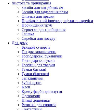
Чистота та прибирання
Засоби для вигрібних ям
Засоби для видалення плям
Олівець для праски
Прибиральний інвентар, щітки та скребки
Прочищення труб
Серветки для прибирання
Синька
Скребки для посуду
Для дому
Бандажі супорти
Газ для запальничок
Господарські рукавички
Господарські сумки
Гребінці для тварин
Гумки багажні
Гумки білизняні
Запальнички
Зубні щітки
Клей
Крему фарби для взуття
Одеколони
Плащі дощовики
Резинки для грошей
Скатертини