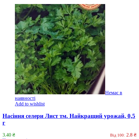
Немає в
наявності
Add to wishlist
Насіння селери Лист тм. Найкращий урожай, 0,5
г
3.40
₴
2.8
₴
Від 100: