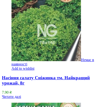
Немає в
наявності
Add to wishlist
Насіння салату Сніжинка тм. Найкращий
урожай, 8г
7.90
₴
Читати далі