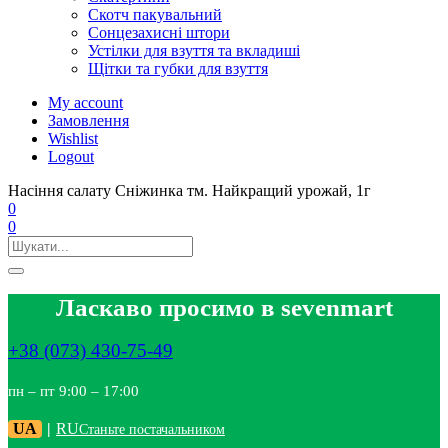
Скотч пакувальний
Сонцезахисні штори
Устілки для взуття та вкладиші
Щітки та губки для взуття
My account
Замовлення
Wishlist
Logout
Насіння салату Сніжинка тм. Найкращий урожай, 1г
0
0
Ласкаво просимо в sevenmart
+38 (073) 430-75-49
пн – пт 9:00 – 17:00
UA
|
RU
Станьте постачальником