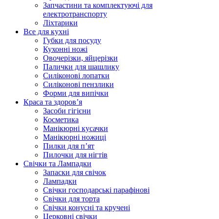
Запчастини та комплектуючі для
електротранспорту
Ліхтарики
Все для кухні
Губки для посуду
Кухонні ножі
Овочерізки, яйцерізки
Палички для шашлику
Силіконові лопатки
Силіконові пензлики
Форми для випічки
Краса та здоров’я
Засоби гігієни
Косметика
Манікюрні кусачки
Манікюрні ножиці
Пилки для п’ят
Пилочки для нігтів
Свічки та Лампадки
Запаски для свічок
Лампадки
Свічки господарські парафінові
Свічки для торта
Свічки конусні та кручені
Церковні свічки