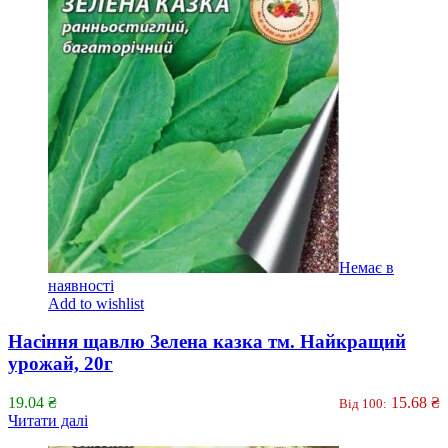
Немає в
наявності
Add to wishlist
Насіння щавлю Зелена казка тм. Найкращий
урожай, 20г
19.04
₴
15.68
₴
Від 100:
Читати далі