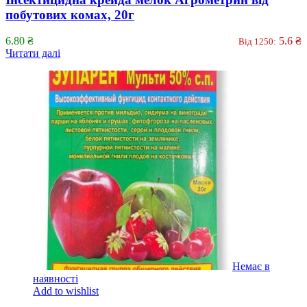
побутових комах, 20г
6.80
₴
5.6
₴
Від 1250:
Читати далі
Немає в
наявності
Add to wishlist