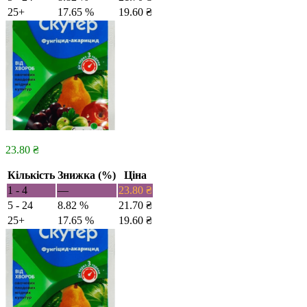
25+
17.65 %
19.60
₴
23.80
₴
Кількість
Знижка (%)
Ціна
1 - 4
—
23.80
₴
5 - 24
8.82 %
21.70
₴
25+
17.65 %
19.60
₴