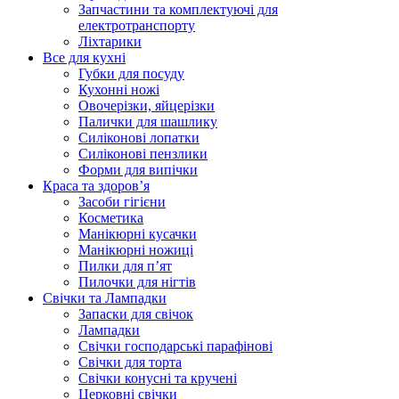
Запчастини та комплектуючі для
електротранспорту
Ліхтарики
Все для кухні
Губки для посуду
Кухонні ножі
Овочерізки, яйцерізки
Палички для шашлику
Силіконові лопатки
Силіконові пензлики
Форми для випічки
Краса та здоров’я
Засоби гігієни
Косметика
Манікюрні кусачки
Манікюрні ножиці
Пилки для п’ят
Пилочки для нігтів
Свічки та Лампадки
Запаски для свічок
Лампадки
Свічки господарські парафінові
Свічки для торта
Свічки конусні та кручені
Церковні свічки