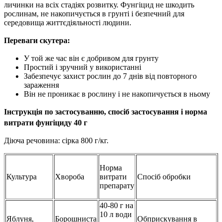
личинки на всіх стадіях розвитку. Фунгіцид не шкодить
рослинам, не накопичується в грунті і безпечний для
середовища життєдіяльності людини.
Переваги скутера:
У той же час він є добривом для грунту
Простий і зручний у використанні
Забезпечує захист рослин до 7 днів від повторного
зараження
Він не проникає в рослину і не накопичується в ньому
Інструкція по застосуванню, спосіб застосування і норма
витрати фунгіциду 40 г
Діюча речовина: сірка 800 г/кг.
Норма
Культура
Хвороба
витрати
Спосіб обробки
препарату
40-80 г на
10 л води
Яблуня,
Борошниста
Обприскування в