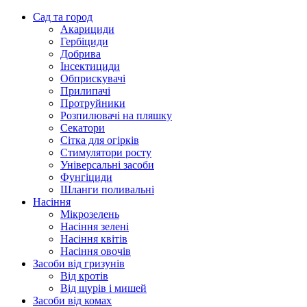
Сад та город
Акарициди
Гербіциди
Добрива
Інсектициди
Обприскувачі
Прилипачі
Протруйники
Розпилювачі на пляшку
Секатори
Сітка для огірків
Стимулятори росту
Універсальні засоби
Фунгіциди
Шланги поливальні
Насіння
Мікрозелень
Насіння зелені
Насіння квітів
Насіння овочів
Засоби від гризунів
Від кротів
Від щурів і мишей
Засоби від комах