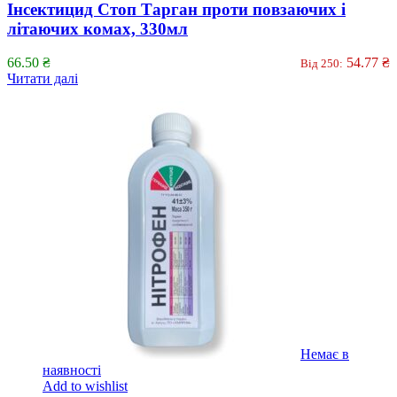
Інсектицид Стоп Тарган проти повзаючих і
літаючих комах, 330мл
66.50
₴
54.77
₴
Від 250:
Читати далі
Немає в
наявності
Add to wishlist