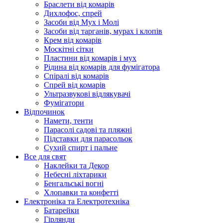
Браслети від комарів
Дихлофос, спрей
Засоби від Мух і Молі
Засоби від тарганів, мурах і клопів
Крем від комарів
Москітні сітки
Пластини від комарів і мух
Рідина від комарів для фумігатора
Спіралі від комарів
Спрей від комарів
Ультразвукові відлякувачі
Фумігатори
Відпочинок
Намети, тенти
Парасолі садові та пляжні
Підставки для парасольок
Сухий спирт і пальне
Все для свят
Наклейки та Декор
Небесні ліхтарики
Бенгальські вогні
Хлопавки та конфетті
Електроніка та Електротехніка
Батарейки
Гірлянди