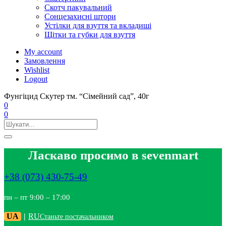
Скотч пакувальний
Сонцезахисні штори
Устілки для взуття та вкладиші
Щітки та губки для взуття
My account
Замовлення
Wishlist
Logout
Фунгіцид Скутер тм. “Сімейний сад”, 40г
0
0
Ласкаво просимо в sevenmart
+38 (073) 430-75-49
пн – пт 9:00 – 17:00
UA
|
RU
Станьте постачальником