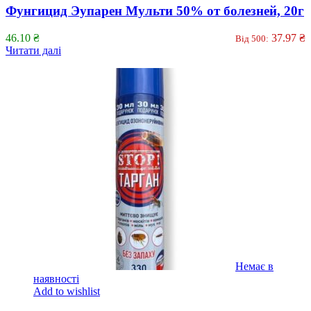
Фунгицид Эупарен Мульти 50% от болезней, 20г
46.10
₴
37.97
₴
Від 500:
Читати далі
Немає в
наявності
Add to wishlist