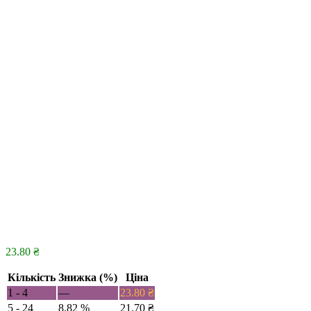
23.80
₴
Кількість
Знижка (%)
Ціна
1 - 4
—
23.80
₴
5 - 24
8.82 %
21.70
₴