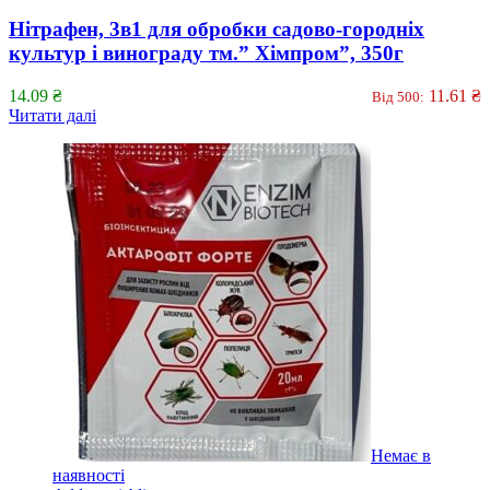
Нітрафен, 3в1 для обробки садово-городніх
культур і винограду тм.” Хімпром”, 350г
14.09
₴
11.61
₴
Від 500:
Читати далі
Немає в
наявності