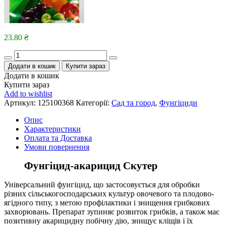
23.80
₴
Quantity
Додати в кошик
Купити зараз
Додати в кошик
Купити зараз
Add to wishlist
Артикул:
125100368
Категорії:
Сад та город
,
Фунгіциди
Опис
Характеристики
Оплата та Доставка
Умови повернення
Фунгіцид-акарицид Скутер
Універсальний фунгіцид, що застосовується для обробки
різних сільськогосподарських культур овочевого та плодово-
ягідного типу, з метою профілактики і знищення грибкових
захворювань. Препарат зупиняє розвиток грибків, а також має
позитивну акарицидну побічну дію, знищує кліщів і їх