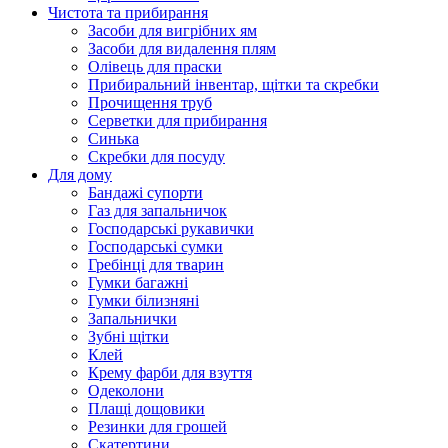
Чистота та прибирання
Засоби для вигрібних ям
Засоби для видалення плям
Олівець для праски
Прибиральний інвентар, щітки та скребки
Прочищення труб
Серветки для прибирання
Синька
Скребки для посуду
Для дому
Бандажі супорти
Газ для запальничок
Господарські рукавички
Господарські сумки
Гребінці для тварин
Гумки багажні
Гумки білизняні
Запальнички
Зубні щітки
Клей
Крему фарби для взуття
Одеколони
Плащі дощовики
Резинки для грошей
Скатертини