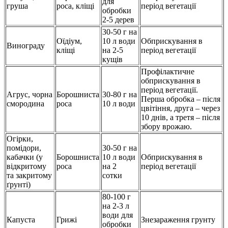
для
груша
роса, кліщі
період вегетації
обробки
2-5 дерев
30-50 г на
Оїдіум,
10 л води
Обприскування в
Винограду
кліщі
на 2-5
період вегетації
кущів
Профілактичне
обприскування в
період вегетації.
Агрус, чорна
Борошниста
30-80 г на
Перша обробка – після
смородина
роса
10 л води
цвітіння, друга – через
10 днів, а третя – після
збору врожаю.
Огірки,
помідори,
30-50 г на
кабачки (у
Борошниста
10 л води
Обприскування в
відкритому
роса
на 2
період вегетації
та закритому
сотки
ґрунті)
80-100 г
на 2-3 л
води для
Капуста
Грижі
Знезараження грунту
обробки