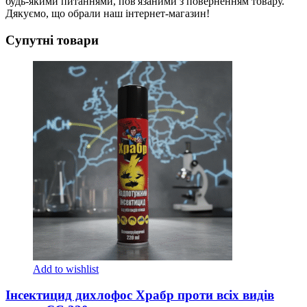
будь-якими питаннями, пов'язаними з поверненням товару.
Дякуємо, що обрали наш інтернет-магазин!
Супутні товари
Add to wishlist
Інсектицид дихлофос Храбр проти всіх видів