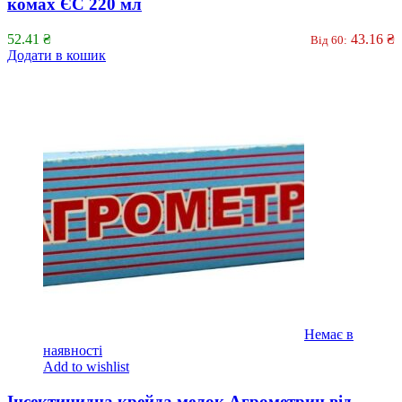
комах ЄС 220 мл
52.41
₴
43.16
₴
Від 60:
Додати в кошик
Немає в
наявності
Add to wishlist
Інсектицидна крейда мелок Агрометрин від