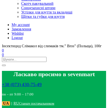
Скотч пакувальний
Сонцезахисні штори
Устілки для взуття та вкладиші
Щітки та губки для взуття
My account
Замовлення
Wishlist
Logout
Інсектицид Слімакол від слимаків тм.” Bros” (Польща), 100г
0
0
Ласкаво просимо в sevenmart
+38 (073) 430-75-49
пн – пт 9:00 – 17:00
UA
|
RU
Станьте постачальником