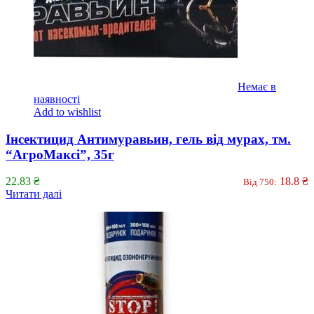
Немає в
наявності
Add to wishlist
Інсектицид Антимуравьин, гель від мурах, тм.
“АгроМаксі”, 35г
22.83
₴
18.8
₴
Від 750:
Читати далі