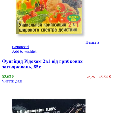
Немає в
наявності
Add to wishlist
Фунгіцид Рідохом 2в1 від грибкових
захворювань, 65г
52.63
₴
43.34
₴
Від 250:
Читати далі