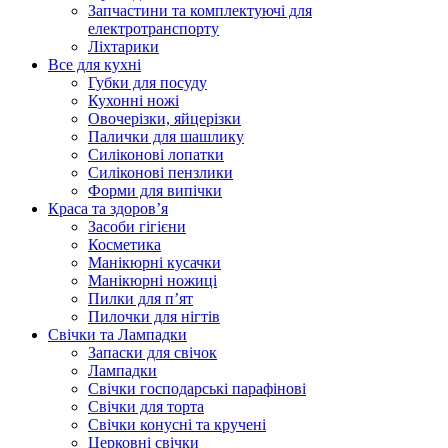
Запчастини та комплектуючі для
електротранспорту
Ліхтарики
Все для кухні
Губки для посуду
Кухонні ножі
Овочерізки, яйцерізки
Палички для шашлику
Силіконові лопатки
Силіконові пензлики
Форми для випічки
Краса та здоров’я
Засоби гігієни
Косметика
Манікюрні кусачки
Манікюрні ножиці
Пилки для п’ят
Пилочки для нігтів
Свічки та Лампадки
Запаски для свічок
Лампадки
Свічки господарські парафінові
Свічки для торта
Свічки конусні та кручені
Церковні свічки