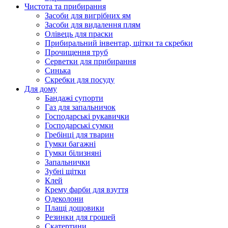
Чистота та прибирання
Засоби для вигрібних ям
Засоби для видалення плям
Олівець для праски
Прибиральний інвентар, щітки та скребки
Прочищення труб
Серветки для прибирання
Синька
Скребки для посуду
Для дому
Бандажі супорти
Газ для запальничок
Господарські рукавички
Господарські сумки
Гребінці для тварин
Гумки багажні
Гумки білизняні
Запальнички
Зубні щітки
Клей
Крему фарби для взуття
Одеколони
Плащі дощовики
Резинки для грошей
Скатертини