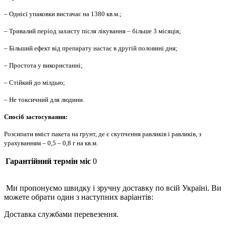
– Однієї упаковки вистачає на 1380 кв.м.;
– Тривалий період захисту після лікування – більше 3 місяців;
– Більший ефект від препарату настає в другій половині дня;
– Простота у використанні;
– Стійкий до мілдью;
– Не токсичний для людини.
Спосіб застосування:
Розсипати вміст пакета на грунт, де є скупчення равликів і равликів, з
урахуванням – 0,5 – 0,8 г на кв.м.
Гарантійний термін міс
0
Ми пропонуємо швидку і зручну доставку по всій Україні. Ви
можете обрати один з наступних варіантів:
Доставка службами перевезення.