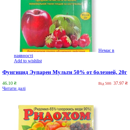
Немає в
наявності
Add to wishlist
Фунгицид Эупарен Мульти 50% от болезней, 20г
46.10
₴
37.97
₴
Від 500:
Читати далі