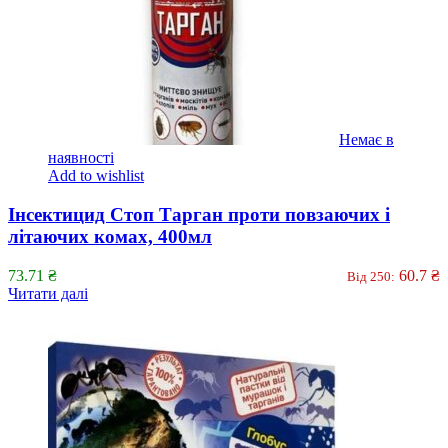
Немає в
наявності
Add to wishlist
Інсектицид Стоп Тарган проти повзаючих і
літаючих комах, 400мл
73.71
₴
60.7
₴
Від 250:
Читати далі