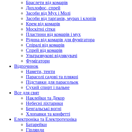
Браслети від комарів
Дихлофос, спрей
Засоби від Мух і Молі
Засоби від тарганів, мурах і клопів
Крем від комарів
Москітні сітки
Пластини від комарів і мух
Рідина від комарів для фумігатора
Спіралі від комарів
Спрей від комарів
Ультразвукові відлякувачі
Фумігатори
Відпочинок
Намети, тенти
Парасолі садові та пляжні
Підставки для парасольок
Сухий спирт і пальне
Все для свят
Наклейки та Декор
Небесні ліхтарики
Бенгальські вогні
Хлопавки та конфетті
Електроніка та Електротехніка
Батарейки
Гірлянди