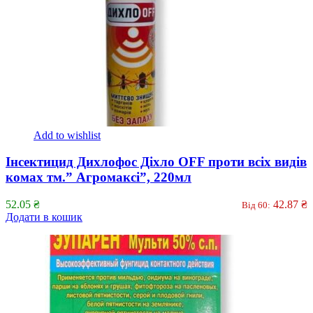
Add to wishlist
Інсектицид Дихлофос Діхло OFF проти всіх видів
комах тм.” Агромаксі”, 220мл
52.05
₴
42.87
₴
Від 60:
Додати в кошик