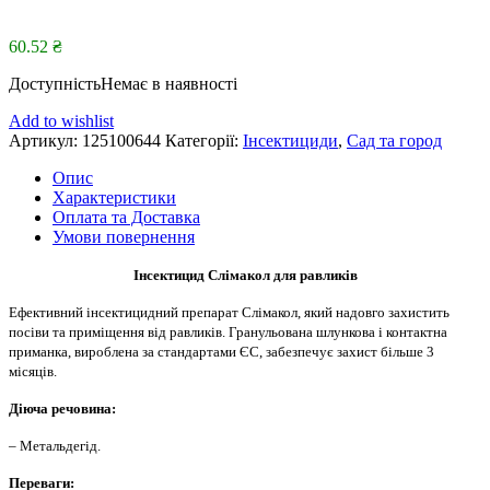
60.52
₴
Доступність
Немає в наявності
Add to wishlist
Артикул:
125100644
Категорії:
Інсектициди
,
Сад та город
Опис
Характеристики
Оплата та Доставка
Умови повернення
Інсектицид Слімакол для равликів
Ефективний інсектицидний препарат Слімакол, який надовго захистить
посіви та приміщення від равликів. Гранульована шлункова і контактна
приманка, вироблена за стандартами ЄС, забезпечує захист більше 3
місяців.
Діюча речовина:
– Метальдегід.
Переваги: