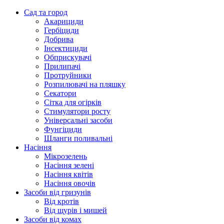
Сад та город
Акарициди
Гербіциди
Добрива
Інсектициди
Обприскувачі
Прилипачі
Протруйники
Розпилювачі на пляшку
Секатори
Сітка для огірків
Стимулятори росту
Універсальні засоби
Фунгіциди
Шланги поливальні
Насіння
Мікрозелень
Насіння зелені
Насіння квітів
Насіння овочів
Засоби від гризунів
Від кротів
Від щурів і мишей
Засоби від комах