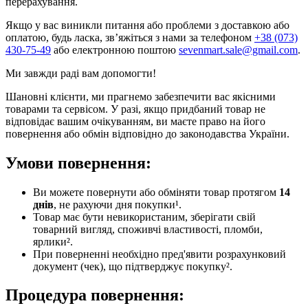
перерахування.
Якщо у вас виникли питання або проблеми з доставкою або
оплатою, будь ласка, зв’яжіться з нами за телефоном
+38 (073)
430-75-49
або електронною поштою
sevenmart.sale@gmail.com
.
Ми завжди раді вам допомогти!
Шановні клієнти, ми прагнемо забезпечити вас якісними
товарами та сервісом. У разі, якщо придбаний товар не
відповідає вашим очікуванням, ви маєте право на його
повернення або обмін відповідно до законодавства України.
Умови повернення:
Ви можете повернути або обміняти товар протягом
14
днів
, не рахуючи дня покупки¹.
Товар має бути невикористаним, зберігати свій
товарний вигляд, споживчі властивості, пломби,
ярлики².
При поверненні необхідно пред'явити розрахунковий
документ (чек), що підтверджує покупку².
Процедура повернення: