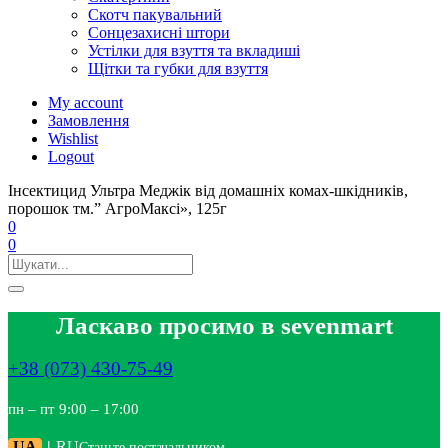
Скотч пакувальний
Сонцезахисні штори
Устілки для взуття та вкладиші
Щітки та губки для взуття
My account
Замовлення
Wishlist
Logout
Інсектицид Ультра Меджік від домашніх комах-шкідників,
порошок тм.” АгроМаксі», 125г
0
0
Ласкаво просимо в sevenmart
+38 (073) 430-75-49
пн – пт 9:00 – 17:00
UA
|
RU
Станьте постачальником