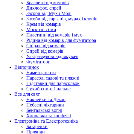
Браслети від комарів
Дихлофос, спрей
Засоби від Мух і Молі
Засоби від тарганів, мурах і клопів
Крем від комарів
Москітні сітки
Пластини від комарів і мух
Рідина від комарів для фумігатора
Спіралі від комарів
Спрей від комарів
Ультразвукові відлякувачі
Фумігатори
Відпочинок
Намети, тенти
Парасолі садові та пляжні
Підставки для парасольок
Сухий спирт і пальне
Все для свят
Наклейки та Декор
Небесні ліхтарики
Бенгальські вогні
Хлопавки та конфетті
Електроніка та Електротехніка
Батарейки
Гірлянди