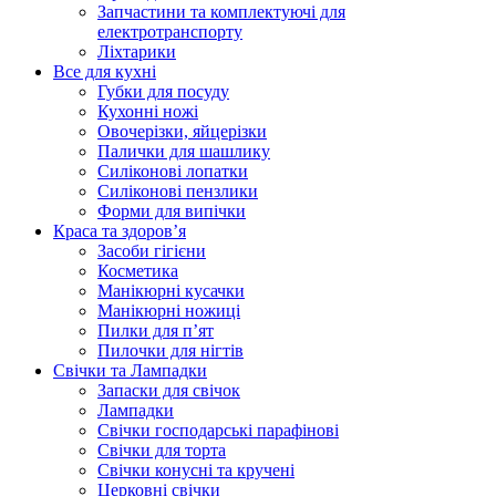
Запчастини та комплектуючі для
електротранспорту
Ліхтарики
Все для кухні
Губки для посуду
Кухонні ножі
Овочерізки, яйцерізки
Палички для шашлику
Силіконові лопатки
Силіконові пензлики
Форми для випічки
Краса та здоров’я
Засоби гігієни
Косметика
Манікюрні кусачки
Манікюрні ножиці
Пилки для п’ят
Пилочки для нігтів
Свічки та Лампадки
Запаски для свічок
Лампадки
Свічки господарські парафінові
Свічки для торта
Свічки конусні та кручені
Церковні свічки