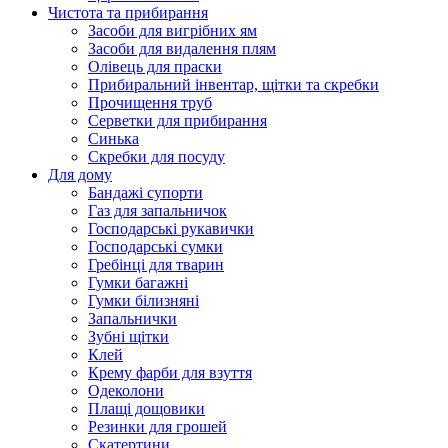
Чистота та прибирання
Засоби для вигрібних ям
Засоби для видалення плям
Олівець для праски
Прибиральний інвентар, щітки та скребки
Прочищення труб
Серветки для прибирання
Синька
Скребки для посуду
Для дому
Бандажі супорти
Газ для запальничок
Господарські рукавички
Господарські сумки
Гребінці для тварин
Гумки багажні
Гумки білизняні
Запальнички
Зубні щітки
Клей
Крему фарби для взуття
Одеколони
Плащі дощовики
Резинки для грошей
Скатертини