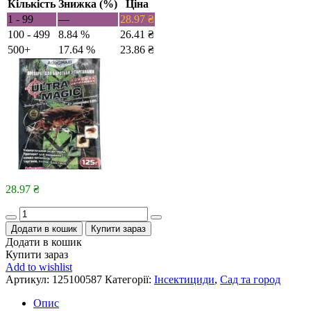
Кількість
Знижка (%)
Ціна
1 - 99
—
28.97
₴
100 - 499
8.84 %
26.41
₴
500+
17.64 %
23.86
₴
28.97
₴
Quantity
Додати в кошик
Купити зараз
Додати в кошик
Купити зараз
Add to wishlist
Артикул:
125100587
Категорії:
Інсектициди
,
Сад та город
Опис