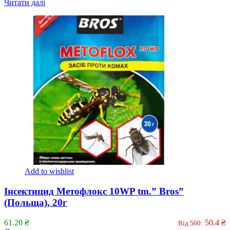
Читати далі
Add to wishlist
Інсектицид Метофлокс 10WP tm.” Bros”
(Польща), 20г
61.20
₴
50.4
₴
Від 500: