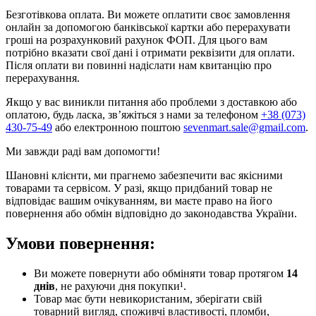
Безготівкова оплата. Ви можете оплатити своє замовлення
онлайн за допомогою банківської картки або перерахувати
гроші на розрахунковий рахунок ФОП. Для цього вам
потрібно вказати свої дані і отримати реквізити для оплати.
Після оплати ви повинні надіслати нам квитанцію про
перерахування.
Якщо у вас виникли питання або проблеми з доставкою або
оплатою, будь ласка, зв’яжіться з нами за телефоном
+38 (073)
430-75-49
або електронною поштою
sevenmart.sale@gmail.com
.
Ми завжди раді вам допомогти!
Шановні клієнти, ми прагнемо забезпечити вас якісними
товарами та сервісом. У разі, якщо придбаний товар не
відповідає вашим очікуванням, ви маєте право на його
повернення або обмін відповідно до законодавства України.
Умови повернення:
Ви можете повернути або обміняти товар протягом
14
днів
, не рахуючи дня покупки¹.
Товар має бути невикористаним, зберігати свій
товарний вигляд, споживчі властивості, пломби,