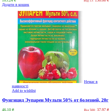
165.24
₴
136.08
₴
Від 15:
Додати в кошик
Немає в
наявності
Add to wishlist
Фунгицид Эупарен Мульти 50% от болезней, 20г
46.10
₴
37.97
₴
Від 500: