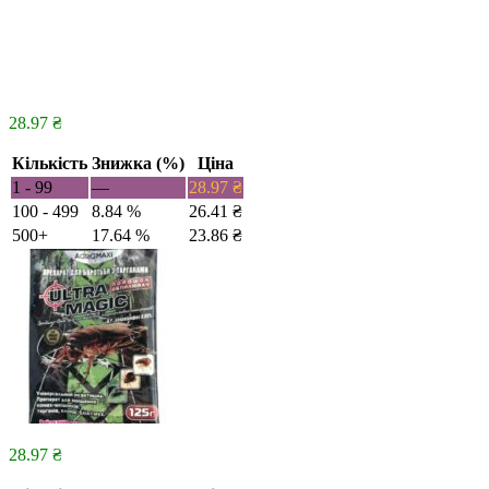
28.97
₴
Кількість
Знижка (%)
Ціна
1 - 99
—
28.97
₴
100 - 499
8.84 %
26.41
₴
500+
17.64 %
23.86
₴
28.97
₴