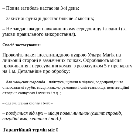
– Повна загибель настає на 3-й день;
– Захисної функції досягає більше 2 місяців;
– Не завдає шкоди навколишньому середовищу і людині (за
умови правильного використання).
Спосіб застосування:
Проколіть пакет інсектицидною пудрою Ультра Магік на
лицьовій стороні в зазначених точках. Обробляють місця
проживання і пересування комах, з розрахунком 5 г препарату
на 1 м. Детальніше про обробку:
–
для знищення тарганів
– плінтуса, щілини в підлозі, водопровідні та
опалювальні труби, місця навколо раковини і сміттєзвалища, вентиляційні
отвори в санвузлах і кухнях і т.д .;
– для знищення клопів і бліх –
– позбутися від мух – місця появи личинок (сміттєпровід,
вигрібні ями, септики і т.д.).
Гарантійний термін міс
0