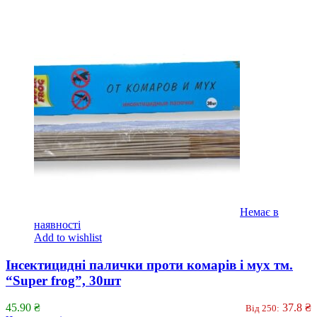
Немає в
наявності
Add to wishlist
Інсектицидні палички проти комарів і мух тм.
“Super frog”, 30шт
45.90
₴
37.8
₴
Від 250: