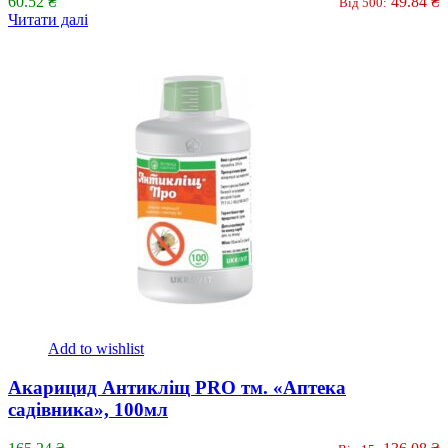
60.52
₴
49.84
₴
Від 500:
Читати далі
Add to wishlist
Акарицид Антикліщ PRO тм. «Аптека
садівника», 100мл