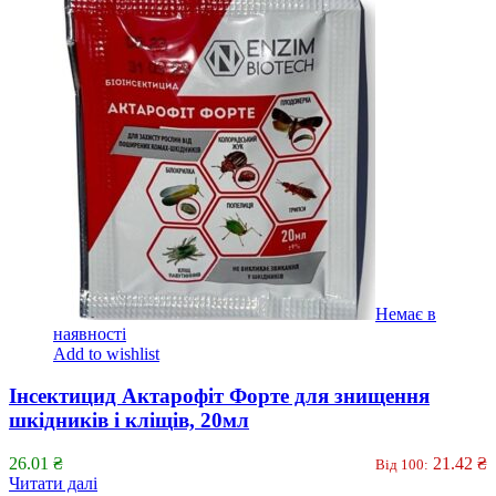
Немає в
наявності
Add to wishlist
Інсектицид Актарофіт Форте для знищення
шкідників і кліщів, 20мл
26.01
₴
21.42
₴
Від 100:
Читати далі