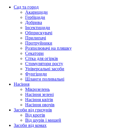
Сад та город
Акарициди
Гербіциди
Добрива
Інсектициди
Обприскувачі
Прилипачі
Протруйники
Розпилювачі на пляшку
Секатори
Сітка для огірків
Стимулятори росту
Універсальні засоби
Фунгіциди
Шланги поливальні
Насіння
Мікрозелень
Насіння зелені
Насіння квітів
Насіння овочів
Засоби від гризунів
Від кротів
Від щурів і мишей
Засоби від комах