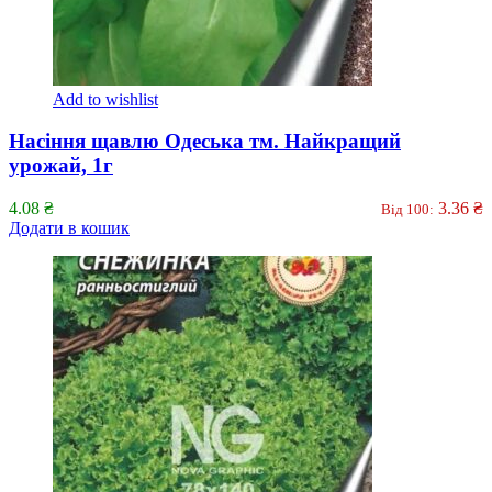
Add to wishlist
Насіння щавлю Одеська тм. Найкращий
урожай, 1г
4.08
₴
3.36
₴
Від 100:
Додати в кошик