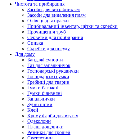
Чистота та прибирання
Засоби для вигрібних ям
Засоби для видалення плям
Олівець для праски
Прибиральний інвентар, щітки та скребки
Прочищення труб
Серветки для прибирання
Синька
Скребки для посуду
Для дому
Бандажі супорти
Газ для запальничок
Господарські рукавички
Господарські сумки
Гребінці для тварин
Гумки багажні
Гумки білизняні
Запальнички
Зубні щітки
Клей
Крему фарби для взуття
Одеколони
Плащі дощовики
Резинки для грошей
Скатертини