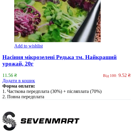
Add to wishlist
Насіння мікрозелені Редька тм. Найкращий
урожай, 20г
11.56
₴
9.52
₴
Від 100:
Додати в кошик
Форма оплати:
1. Часткова передплата (30%) + післяплата (70%)
2. Повна передплата