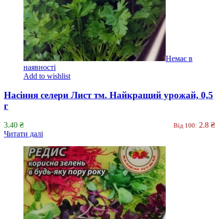
Немає в
наявності
Add to wishlist
Насіння селери Лист тм. Найкращий урожай, 0,5
г
3.40
₴
2.8
₴
Від 100:
Читати далі