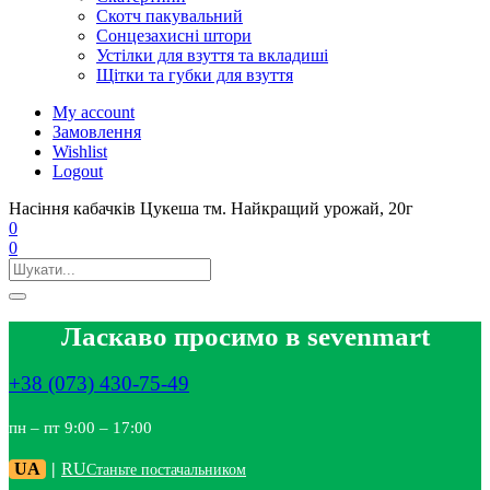
Скотч пакувальний
Сонцезахисні штори
Устілки для взуття та вкладиші
Щітки та губки для взуття
My account
Замовлення
Wishlist
Logout
Насіння кабачків Цукеша тм. Найкращий урожай, 20г
0
0
Ласкаво просимо в sevenmart
+38 (073) 430-75-49
пн – пт 9:00 – 17:00
UA
|
RU
Станьте постачальником