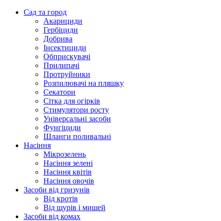
Сад та город
Акарициди
Гербіциди
Добрива
Інсектициди
Обприскувачі
Прилипачі
Протруйники
Розпилювачі на пляшку
Секатори
Сітка для огірків
Стимулятори росту
Універсальні засоби
Фунгіциди
Шланги поливальні
Насіння
Мікрозелень
Насіння зелені
Насіння квітів
Насіння овочів
Засоби від гризунів
Від кротів
Від щурів і мишей
Засоби від комах