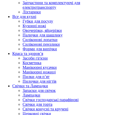
Запчастини та комплектуючі для
електротранспорту
Ліхтарики
Все для кухні
Губки для посуду
Кухонні ножі
Овочерізки, яйцерізки
Палички для шашлику
Силіконові лопатки
Силіконові пензлики
Форми для випічки
Краса та здоров’я
Засоби гігієни
Косметика
Манікюрні кусачки
Манікюрні ножиці
Пилки для п’ят
Пилочки для нігтів
Свічки та Лампадки
Запаски для свічок
Лампадки
Свічки господарські парафінові
Свічки для торта
Свічки конусні та кручені
Церковні свічки