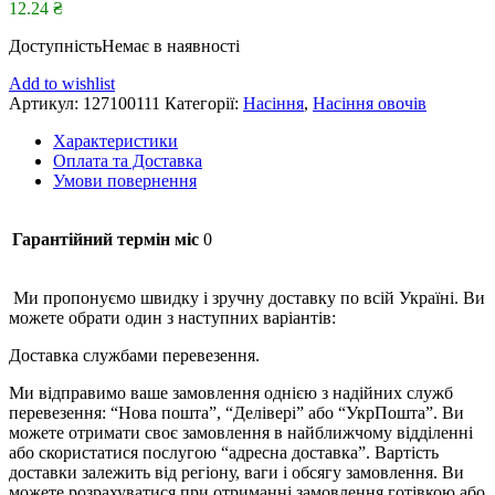
12.24
₴
Доступність
Немає в наявності
Add to wishlist
Артикул:
127100111
Категорії:
Насіння
,
Насіння овочів
Характеристики
Оплата та Доставка
Умови повернення
Гарантійний термін міс
0
Ми пропонуємо швидку і зручну доставку по всій Україні. Ви
можете обрати один з наступних варіантів:
Доставка службами перевезення.
Ми відправимо ваше замовлення однією з надійних служб
перевезення: “Нова пошта”, “Делівері” або “УкрПошта”. Ви
можете отримати своє замовлення в найближчому відділенні
або скористатися послугою “адресна доставка”. Вартість
доставки залежить від регіону, ваги і обсягу замовлення. Ви
можете розрахуватися при отриманні замовлення готівкою або