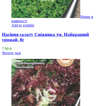
Немає в
наявності
Add to wishlist
Насіння салату Сніжинка тм. Найкращий
урожай, 8г
7.90
₴
Читати далі