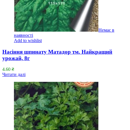
Немає в
наявності
Add to wishlist
Насіння шпинату Матадор тм. Найкращий
урожай, 8г
4.60
₴
Читати далі