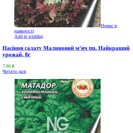
Немає в
наявності
Add to wishlist
Насіння салату Малиновий м’яч tm. Найкращий
урожай, 8г
7.90
₴
Читати далі