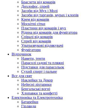
Браслети від комарів
Дихлофос, спрей
Засоби від Мух і Молі
Засоби від тарганів, мурах і клопів
Крем від комарів
Москітні сітки
Пластини від комарів і мух
Рідина від комарів для фумігатора
Спіралі від комарів
Спрей від комарів
Ультразвукові відлякувачі
Фумігатори
Відпочинок
Намети, тенти
Парасолі садові та пляжні
Підставки для парасольок
Сухий спирт і пальне
Все для свят
Наклейки та Декор
Небесні ліхтарики
Бенгальські вогні
Хлопавки та конфетті
Електроніка та Електротехніка
Батарейки
Гірлянди