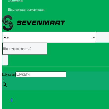
Допомога
Відстеження замовлення
Шукати
×
0