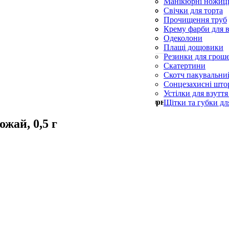
Силіконові пензл
Манікюрні ножиц
Форми для випічк
Пилки для п’ят
Свічки для торта
Пилочки для нігті
Свічки конусні та
Прочищення труб
Церковні свічки
Серветки для при
Крему фарби для в
Синька
Одеколони
Скребки для посу
Плащі дощовики
Резинки для грош
Скатертини
Скотч пакувальни
Сонцезахисні што
Устілки для взуття
Мін. замовлення —
500
грн
Щітки та губки дл
жай, 0,5 г