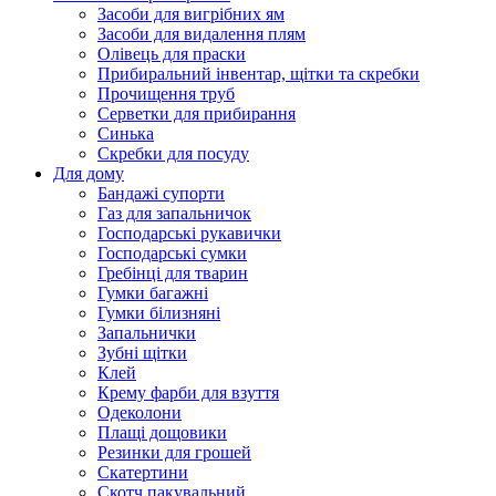
Засоби для вигрібних ям
Засоби для видалення плям
Олівець для праски
Прибиральний інвентар, щітки та скребки
Прочищення труб
Серветки для прибирання
Синька
Скребки для посуду
Для дому
Бандажі супорти
Газ для запальничок
Господарські рукавички
Господарські сумки
Гребінці для тварин
Гумки багажні
Гумки білизняні
Запальнички
Зубні щітки
Клей
Крему фарби для взуття
Одеколони
Плащі дощовики
Резинки для грошей
Скатертини
Скотч пакувальний