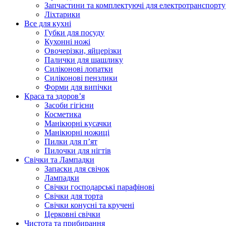
Запчастини та комплектуючі для електротранспорту
Ліхтарики
Все для кухні
Губки для посуду
Кухонні ножі
Овочерізки, яйцерізки
Палички для шашлику
Силіконові лопатки
Силіконові пензлики
Форми для випічки
Краса та здоров’я
Засоби гігієни
Косметика
Манікюрні кусачки
Манікюрні ножиці
Пилки для п’ят
Пилочки для нігтів
Свічки та Лампадки
Запаски для свічок
Лампадки
Свічки господарські парафінові
Свічки для торта
Свічки конусні та кручені
Церковні свічки
Чистота та прибирання