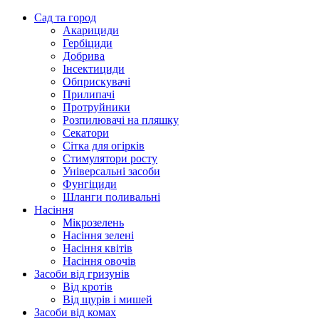
Сад та город
Акарициди
Гербіциди
Добрива
Інсектициди
Обприскувачі
Прилипачі
Протруйники
Розпилювачі на пляшку
Секатори
Сітка для огірків
Стимулятори росту
Універсальні засоби
Фунгіциди
Шланги поливальні
Насіння
Мікрозелень
Насіння зелені
Насіння квітів
Насіння овочів
Засоби від гризунів
Від кротів
Від щурів і мишей
Засоби від комах