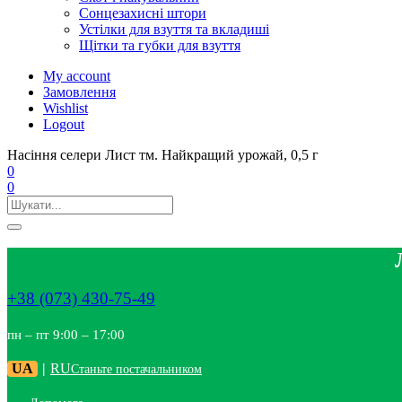
Сонцезахисні штори
Устілки для взуття та вкладиші
Щітки та губки для взуття
My account
Замовлення
Wishlist
Logout
Насіння селери Лист тм. Найкращий урожай, 0,5 г
0
0
+38 (073) 430-75-49
пн – пт 9:00 – 17:00
UA
|
RU
Станьте постачальником