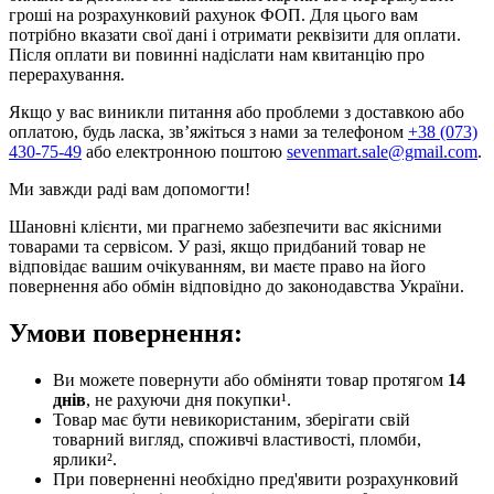
гроші на розрахунковий рахунок ФОП. Для цього вам
потрібно вказати свої дані і отримати реквізити для оплати.
Після оплати ви повинні надіслати нам квитанцію про
перерахування.
Якщо у вас виникли питання або проблеми з доставкою або
оплатою, будь ласка, зв’яжіться з нами за телефоном
+38 (073)
430-75-49
або електронною поштою
sevenmart.sale@gmail.com
.
Ми завжди раді вам допомогти!
Шановні клієнти, ми прагнемо забезпечити вас якісними
товарами та сервісом. У разі, якщо придбаний товар не
відповідає вашим очікуванням, ви маєте право на його
повернення або обмін відповідно до законодавства України.
Умови повернення:
Ви можете повернути або обміняти товар протягом
14
днів
, не рахуючи дня покупки¹.
Товар має бути невикористаним, зберігати свій
товарний вигляд, споживчі властивості, пломби,
ярлики².
При поверненні необхідно пред'явити розрахунковий