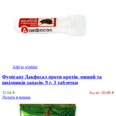
Add to wishlist
Фумігант Дакфосал проти кротів, мишей та
шкідників запасів, 9 г, 3 таблетки
32.64
₴
26.88
₴
Від 48:
Додати в кошик