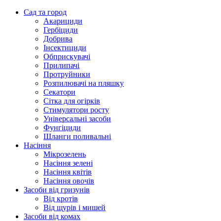
Сад та город
Акарициди
Гербіциди
Добрива
Інсектициди
Обприскувачі
Прилипачі
Протруйники
Розпилювачі на пляшку
Секатори
Сітка для огірків
Стимулятори росту
Універсальні засоби
Фунгіциди
Шланги поливальні
Насіння
Мікрозелень
Насіння зелені
Насіння квітів
Насіння овочів
Засоби від гризунів
Від кротів
Від щурів і мишей
Засоби від комах