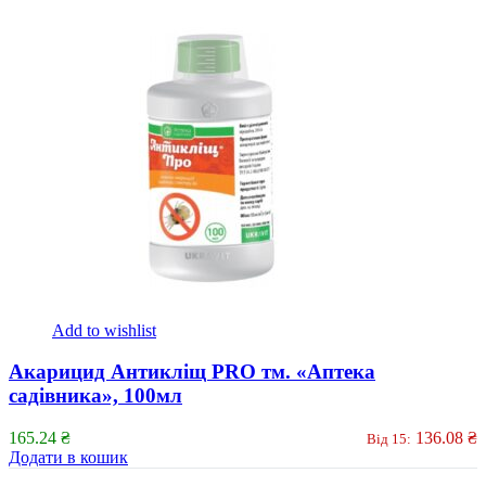
Add to wishlist
Акарицид Антикліщ PRO тм. «Аптека
садівника», 100мл
165.24
₴
136.08
₴
Від 15:
Додати в кошик