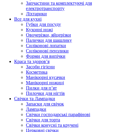
Запчастини та комплектуючі для
електротранспорту
Ліхтарики
Все для кухні
Губки для посуду
Кухонні ножі
Овочерізки, яйцерізки
Палички для шашлику
Силіконові лопатки
Силіконові пензлики
Форми для випічки
Краса та здоров’я
Засоби гігієни
Косметика
Манікюрні кусачки
Манікюрні ножиці
Пилки для п’ят
Пилочки для нігтів
Свічки та Лампадки
Запаски для свічок
Лампадки
Свічки господарські парафінові
Свічки для торта
Свічки конусні та кручені
Церковні свічки