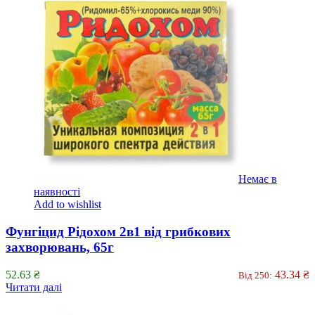
Немає в
наявності
Add to wishlist
Фунгіцид Рідохом 2в1 від грибкових
захворювань, 65г
52.63
₴
43.34
₴
Від 250:
Читати далі