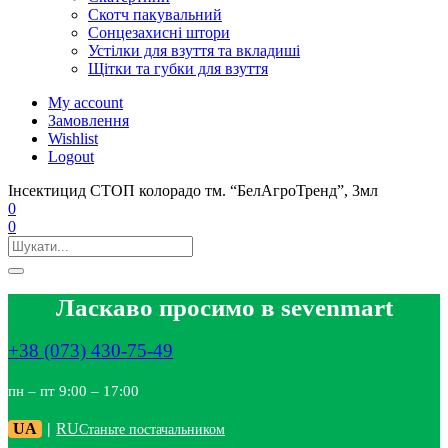
Скотч пакувальний
Сонцезахисні штори
Устілки для взуття та вкладиші
Щітки та губки для взуття
My account
Замовлення
Wishlist
Logout
Інсектицид СТОП колорадо тм. “БелАгроТренд”, 3мл
0
0
Ласкаво просимо в sevenmart
+38 (073) 430-75-49
пн – пт 9:00 – 17:00
UA
|
RU
Станьте постачальником