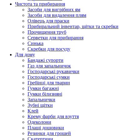
Чистота та прибирання
Засоби для вигрібних ям
Засоби для видалення плям
Олівець для праски
Прибиральний інвентар, щітки та скребки
Прочищення труб
Серветки для прибирання
Синька
Скребки для посуду
Для дому
Бандажі супорти
Газ для запальничок
Господарські рукавички
Господарські сумки
Гребінці для тварин
Гумки багажні
Гумки білизняні
Запальнички
Зубні щітки
Клей
Крему фарби для взуття
Одеколони
Плащі дощовики
Резинки для грошей
Скатертини