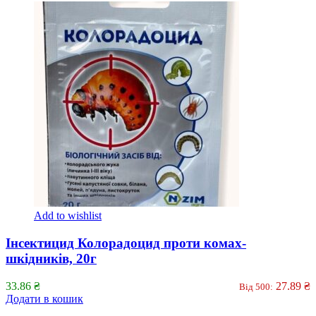
Add to wishlist
Інсектицид Колорадоцид проти комах-
шкідників, 20г
33.86
₴
27.89
₴
Від 500:
Додати в кошик