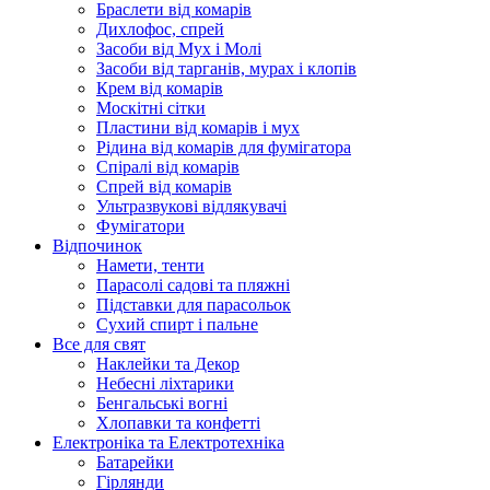
Браслети від комарів
Дихлофос, спрей
Засоби від Мух і Молі
Засоби від тарганів, мурах і клопів
Крем від комарів
Москітні сітки
Пластини від комарів і мух
Рідина від комарів для фумігатора
Спіралі від комарів
Спрей від комарів
Ультразвукові відлякувачі
Фумігатори
Відпочинок
Намети, тенти
Парасолі садові та пляжні
Підставки для парасольок
Сухий спирт і пальне
Все для свят
Наклейки та Декор
Небесні ліхтарики
Бенгальські вогні
Хлопавки та конфетті
Електроніка та Електротехніка
Батарейки
Гірлянди