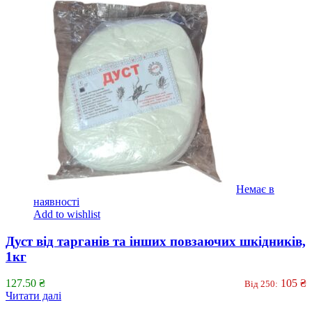
Немає в
наявності
Add to wishlist
Дуст від тарганів та інших повзаючих шкідників,
1кг
127.50
₴
105
₴
Від 250:
Читати далі