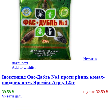
Немає в
наявності
Add to wishlist
Інсектицид Фас-Дабль No1 проти різних комах-
шкідників тм. Яромікс Агро, 125г
39.58
₴
32.59
₴
Від 500:
Читати далі