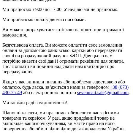
Ми працюємо з 9:00 до 17:00. У неділю ми не працюємо.
Ми приймаємо оплату двома способами:
Ви можете розрахуватися готівкою на пошті при отриманні
замовлення.
Безготівкова оплата. Ви можете оплатити своє замовлення
онлайн за допомогою банківської картки або перерахувати
гроші на розрахунковий рахунок ФОП. Для цього вам
потрібно вказати свої дані і отримати реквізити для оплати.
Після оплати ви повинні надіслати нам квитанцію про
перерахування.
Якщо у вас виникли питання або проблеми з доставкою або
оплатою, будь ласка, зв’яжіться з нами за телефоном
+38 (073)
430-75-49
або електронною поштою
sevenmart.sale@gmail.com
.
Ми завжди раді вам допомогти!
Шановні клієнти, ми прагнемо забезпечити вас якісними
товарами та сервісом. У разі, якщо придбаний товар не
відповідає вашим очікуванням, ви маєте право на його
повернення або обмін відповідно до законодавства України.