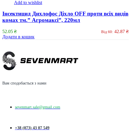
Add to wishlist
Інсектицид Дихлофос Діхло OFF проти всіх видів
комах тм.” Агромаксі”, 220мл
52.05
₴
42.87
₴
Від 60:
Додати в кошик
Вам сподобається з нами
sevenmart.sale@gmail.com
+38 (073) 43 07 549