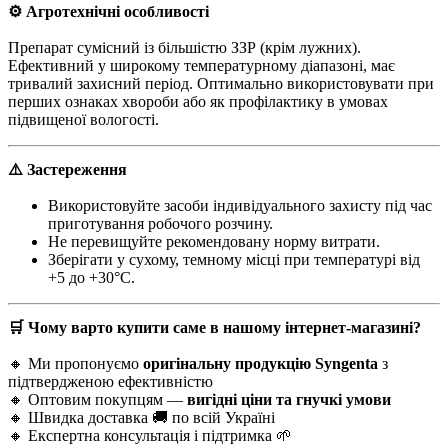
⚙️ Агротехнічні особливості
Препарат сумісний із більшістю ЗЗР (крім лужних).
Ефективний у широкому температурному діапазоні, має
тривалий захисний період. Оптимально використовувати при
перших ознаках хвороби або як профілактику в умовах
підвищеної вологості.
⚠️ Застереження
Використовуйте засоби індивідуального захисту під час
приготування робочого розчину.
Не перевищуйте рекомендовану норму витрати.
Зберігати у сухому, темному місці при температурі від
+5 до +30°C.
🛒 Чому варто купити саме в нашому інтернет-магазині?
🔸 Ми пропонуємо
оригінальну продукцію Syngenta
з
підтвердженою ефективністю
🔸 Оптовим покупцям —
вигідні ціни та гнучкі умови
🔸 Швидка доставка 🚚 по всій Україні
🔸 Експертна консультація і підтримка 🌱