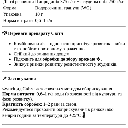
Діючі речовини
Ципродиніл 375 г/кг + флудиоксоніл 250 г/кг
Форма
Водорозчинні гранули (WG)
Упаковка
10 г
Норма витрати
0,6–1 г/л
💡 Переваги препарату Світч
Комбінована дія – одночасно пригнічує розвиток грибка
та запобігає повторному зараженню.
Стійкий до змивання дощем.
Підходить для
обробки до збору врожаю
🍓.
Знижує ризики розвитку резистентності у збудників.
📌 Застосування
Фунгіцид Світч застосовується методом обприскування.
Норма витрати
: 0,6–1 г/л води (в залежності від культури та
фази розвитку).
Кратність обробок
: 1–2 рази за сезон.
Рекомендується проводити обприскування в ранкові або
вечірні години за температури до +25°C 🌡.