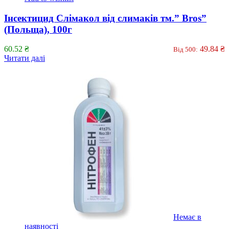
Інсектицид Слімакол від слимаків тм.” Bros”
(Польща), 100г
60.52
₴
49.84
₴
Від 500:
Читати далі
Немає в
наявності