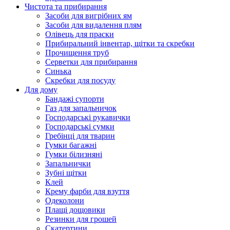
Чистота та прибирання
Засоби для вигрібних ям
Засоби для видалення плям
Олівець для праски
Прибиральний інвентар, щітки та скребки
Прочищення труб
Серветки для прибирання
Синька
Скребки для посуду
Для дому
Бандажі супорти
Газ для запальничок
Господарські рукавички
Господарські сумки
Гребінці для тварин
Гумки багажні
Гумки білизняні
Запальнички
Зубні щітки
Клей
Крему фарби для взуття
Одеколони
Плащі дощовики
Резинки для грошей
Скатертини