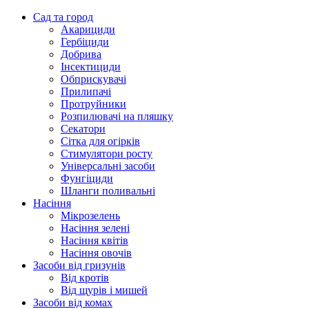
Сад та город
Акарициди
Гербіциди
Добрива
Інсектициди
Обприскувачі
Прилипачі
Протруйники
Розпилювачі на пляшку
Секатори
Сітка для огірків
Стимулятори росту
Універсальні засоби
Фунгіциди
Шланги поливальні
Насіння
Мікрозелень
Насіння зелені
Насіння квітів
Насіння овочів
Засоби від гризунів
Від кротів
Від щурів і мишей
Засоби від комах