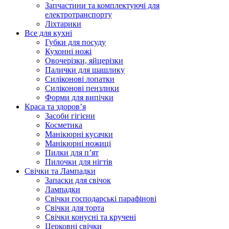
Запчастини та комплектуючі для
електротранспорту
Ліхтарики
Все для кухні
Губки для посуду
Кухонні ножі
Овочерізки, яйцерізки
Палички для шашлику
Силіконові лопатки
Силіконові пензлики
Форми для випічки
Краса та здоров’я
Засоби гігієни
Косметика
Манікюрні кусачки
Манікюрні ножиці
Пилки для п’ят
Пилочки для нігтів
Свічки та Лампадки
Запаски для свічок
Лампадки
Свічки господарські парафінові
Свічки для торта
Свічки конусні та кручені
Церковні свічки