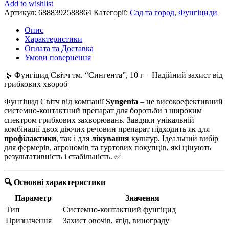
Add to wishlist
Артикул:
6888392588864
Категорії:
Сад та город
,
Фунгіциди
Опис
Характеристики
Оплата та Доставка
Умови повернення
🌿 Фунгіцид Світч тм. “Сингента”, 10 г – Надійний захист від
грибкових хвороб
Фунгіцид Світч від компанії
Syngenta
– це високоефективний
системно-контактний препарат для боротьби з широким
спектром грибкових захворювань. Завдяки унікальній
комбінації двох діючих речовин препарат підходить як для
профілактики
, так і для
лікування
культур. Ідеальний вибір
для фермерів, агрономів та гуртових покупців, які цінують
результативність і стабільність. ✅
🔍 Основні характеристики
Параметр
Значення
Тип
Системно-контактний фунгіцид
Призначення
Захист овочів, ягід, винограду