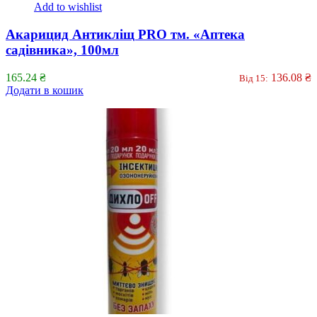
Add to wishlist
Акарицид Антикліщ PRO тм. «Аптека
садівника», 100мл
165.24
₴
136.08
₴
Від 15:
Додати в кошик