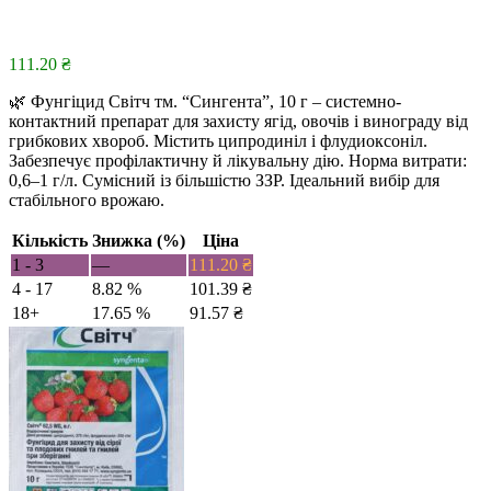
111.20
₴
🌿 Фунгіцид Світч тм. “Сингента”, 10 г – системно-
контактний препарат для захисту ягід, овочів і винограду від
грибкових хвороб. Містить ципродиніл і флудиоксоніл.
Забезпечує профілактичну й лікувальну дію. Норма витрати:
0,6–1 г/л. Сумісний із більшістю ЗЗР. Ідеальний вибір для
стабільного врожаю.
Кількість
Знижка (%)
Ціна
1 - 3
—
111.20
₴
4 - 17
8.82 %
101.39
₴
18+
17.65 %
91.57
₴