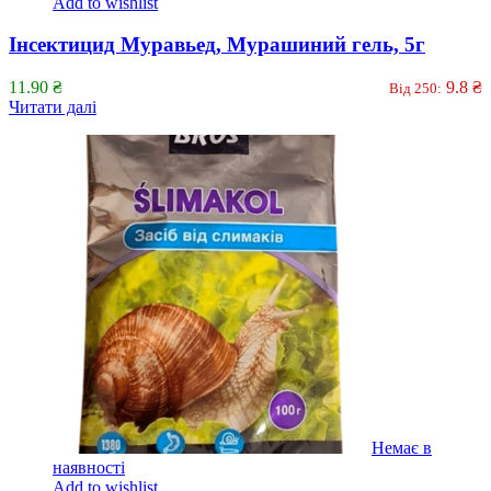
Add to wishlist
Інсектицид Муравьед, Мурашиний гель, 5г
11.90
₴
9.8
₴
Від 250:
Читати далі
Немає в
наявності
Add to wishlist