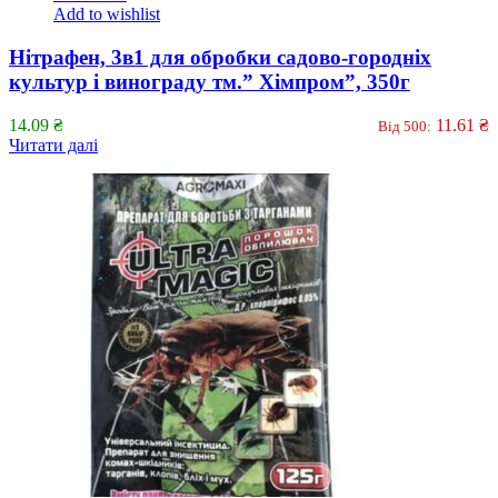
Add to wishlist
Нітрафен, 3в1 для обробки садово-городніх
культур і винограду тм.” Хімпром”, 350г
14.09
₴
11.61
₴
Від 500:
Читати далі