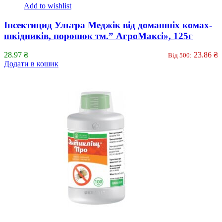
Add to wishlist
Інсектицид Ультра Меджік від домашніх комах-
шкідників, порошок тм.” АгроМаксі», 125г
28.97
₴
23.86
₴
Від 500:
Додати в кошик