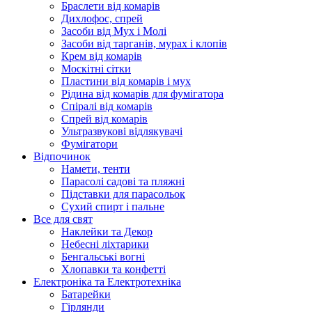
Браслети від комарів
Дихлофос, спрей
Засоби від Мух і Молі
Засоби від тарганів, мурах і клопів
Крем від комарів
Москітні сітки
Пластини від комарів і мух
Рідина від комарів для фумігатора
Спіралі від комарів
Спрей від комарів
Ультразвукові відлякувачі
Фумігатори
Відпочинок
Намети, тенти
Парасолі садові та пляжні
Підставки для парасольок
Сухий спирт і пальне
Все для свят
Наклейки та Декор
Небесні ліхтарики
Бенгальські вогні
Хлопавки та конфетті
Електроніка та Електротехніка
Батарейки
Гірлянди