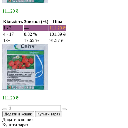
111.20
₴
Кількість
Знижка (%)
Ціна
1 - 3
—
111.20
₴
4 - 17
8.82 %
101.39
₴
18+
17.65 %
91.57
₴
111.20
₴
Quantity
Додати в кошик
Купити зараз
Додати в кошик
Купити зараз