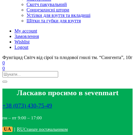
Скотч пакувальний
Сонцезахисні штори
Устілки для взуття та вкладиші
Щітки та губки для взуття
My account
Замовлення
Wishlist
Logout
Фунгіцид Світч від сірої та плодової гнилі тм. “Сингента”, 10г
0
0
Ласкаво просимо в sevenmart
+38 (073) 430-75-49
пн – пт 9:00 – 17:00
UA
|
RU
Станьте постачальником