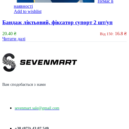
Немає в
наявності
Add to wishlist
Бандаж ліктьовий, фіксатор супорт 2 шт/уп
20.40
₴
16.8
₴
Від 150:
Читати далі
Вам сподобається з нами
sevenmart.sale@gmail.com
+38 (073) 43 07 549