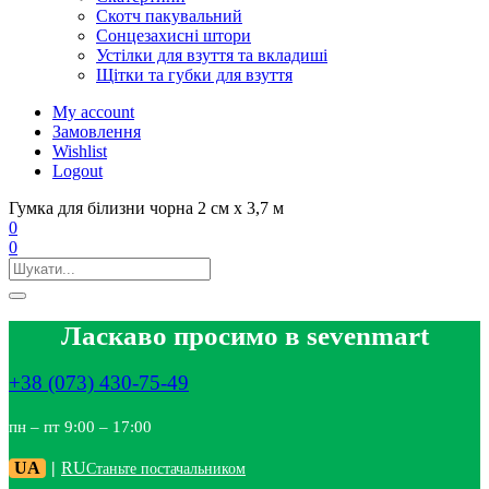
Скотч пакувальний
Сонцезахисні штори
Устілки для взуття та вкладиші
Щітки та губки для взуття
My account
Замовлення
Wishlist
Logout
Гумка для білизни чорна 2 см х 3,7 м
0
0
Ласкаво просимо в sevenmart
+38 (073) 430-75-49
пн – пт 9:00 – 17:00
UA
|
RU
Станьте постачальником