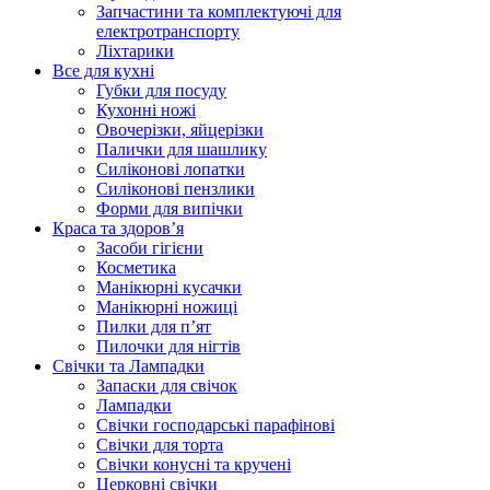
Запчастини та комплектуючі для
електротранспорту
Ліхтарики
Все для кухні
Губки для посуду
Кухонні ножі
Овочерізки, яйцерізки
Палички для шашлику
Силіконові лопатки
Силіконові пензлики
Форми для випічки
Краса та здоров’я
Засоби гігієни
Косметика
Манікюрні кусачки
Манікюрні ножиці
Пилки для п’ят
Пилочки для нігтів
Свічки та Лампадки
Запаски для свічок
Лампадки
Свічки господарські парафінові
Свічки для торта
Свічки конусні та кручені
Церковні свічки