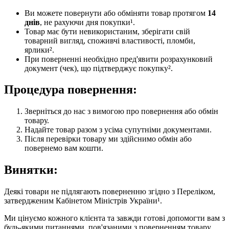
Ви можете повернути або обміняти товар протягом
14
днів
, не рахуючи дня покупки¹.
Товар має бути невикористаним, зберігати свій
товарний вигляд, споживчі властивості, пломби,
ярлики².
При поверненні необхідно пред'явити розрахунковий
документ (чек), що підтверджує покупку².
Процедура повернення:
Зверніться до нас з вимогою про повернення або обмін
товару.
Надайте товар разом з усіма супутніми документами.
Після перевірки товару ми здійснимо обмін або
повернемо вам кошти.
Винятки:
Деякі товари не підлягають поверненню згідно з Переліком,
затвердженим Кабінетом Міністрів України¹.
Ми цінуємо кожного клієнта та завжди готові допомогти вам з
будь-якими питаннями, пов'язаними з поверненням товару.