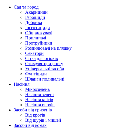
Сад та город
Акарициди
Гербіциди
Добрива
Інсектициди
Обприскувачі
Прилипачі
Протруйники
Розпилювачі на пляшку
Секатори
Сітка для огірків
Стимулятори росту
Універсальні засоби
Фунгіциди
Шланги поливальні
Насіння
Мікрозелень
Насіння зелені
Насіння квітів
Насіння овочів
Засоби від гризунів
Від кротів
Від щурів і мишей
Засоби від комах