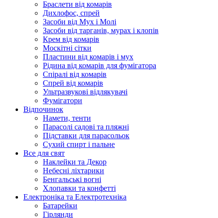
Браслети від комарів
Дихлофос, спрей
Засоби від Мух і Молі
Засоби від тарганів, мурах і клопів
Крем від комарів
Москітні сітки
Пластини від комарів і мух
Рідина від комарів для фумігатора
Спіралі від комарів
Спрей від комарів
Ультразвукові відлякувачі
Фумігатори
Відпочинок
Намети, тенти
Парасолі садові та пляжні
Підставки для парасольок
Сухий спирт і пальне
Все для свят
Наклейки та Декор
Небесні ліхтарики
Бенгальські вогні
Хлопавки та конфетті
Електроніка та Електротехніка
Батарейки
Гірлянди