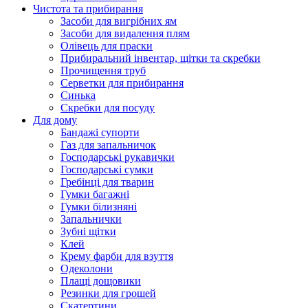
Чистота та прибирання
Засоби для вигрібних ям
Засоби для видалення плям
Олівець для праски
Прибиральний інвентар, щітки та скребки
Прочищення труб
Серветки для прибирання
Синька
Скребки для посуду
Для дому
Бандажі супорти
Газ для запальничок
Господарські рукавички
Господарські сумки
Гребінці для тварин
Гумки багажні
Гумки білизняні
Запальнички
Зубні щітки
Клей
Крему фарби для взуття
Одеколони
Плащі дощовики
Резинки для грошей
Скатертини