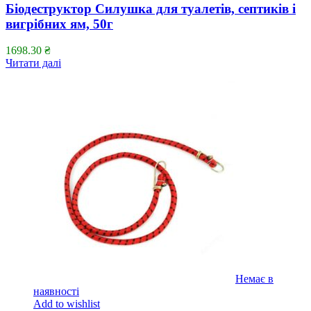
Біодеструктор Силушка для туалетів, септиків і
вигрібних ям, 50г
1698.30
₴
Читати далі
Немає в
наявності
Add to wishlist