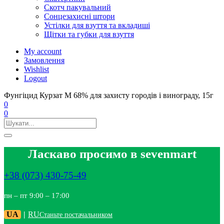
Скотч пакувальний
Сонцезахисні штори
Устілки для взуття та вкладиші
Щітки та губки для взуття
My account
Замовлення
Wishlist
Logout
Фунгіцид Курзат М 68% для захисту городів і винограду, 15г
0
0
Ласкаво просимо в sevenmart
+38 (073) 430-75-49
пн – пт 9:00 – 17:00
UA
|
RU
Станьте постачальником