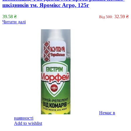
шкідників тм. Яромікс Агро, 125г
39.58
₴
32.59
₴
Від 500:
Читати далі
Немає в
наявності
Add to wishlist