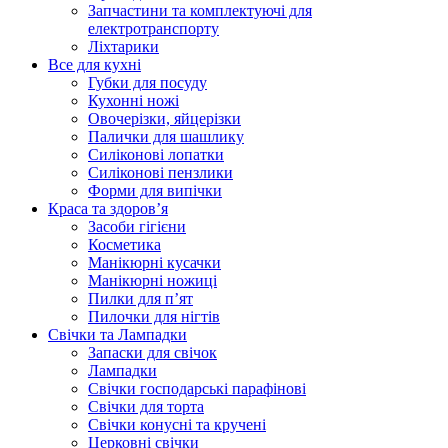
Запчастини та комплектуючі для
електротранспорту
Ліхтарики
Все для кухні
Губки для посуду
Кухонні ножі
Овочерізки, яйцерізки
Палички для шашлику
Силіконові лопатки
Силіконові пензлики
Форми для випічки
Краса та здоров’я
Засоби гігієни
Косметика
Манікюрні кусачки
Манікюрні ножиці
Пилки для п’ят
Пилочки для нігтів
Свічки та Лампадки
Запаски для свічок
Лампадки
Свічки господарські парафінові
Свічки для торта
Свічки конусні та кручені
Церковні свічки