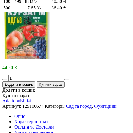
100 - 499
8.82 %
40.30
₴
500+
17.65 %
36.40
₴
44.20
₴
Quantity
Додати в кошик
Купити зараз
Додати в кошик
Купити зараз
Add to wishlist
Артикул:
125100574
Категорії:
Сад та город
,
Фунгіциди
Опис
Характеристики
Оплата та Доставка
Умови повернення