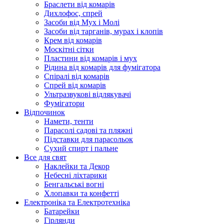
Браслети від комарів
Дихлофос, спрей
Засоби від Мух і Молі
Засоби від тарганів, мурах і клопів
Крем від комарів
Москітні сітки
Пластини від комарів і мух
Рідина від комарів для фумігатора
Спіралі від комарів
Спрей від комарів
Ультразвукові відлякувачі
Фумігатори
Відпочинок
Намети, тенти
Парасолі садові та пляжні
Підставки для парасольок
Сухий спирт і пальне
Все для свят
Наклейки та Декор
Небесні ліхтарики
Бенгальські вогні
Хлопавки та конфетті
Електроніка та Електротехніка
Батарейки
Гірлянди