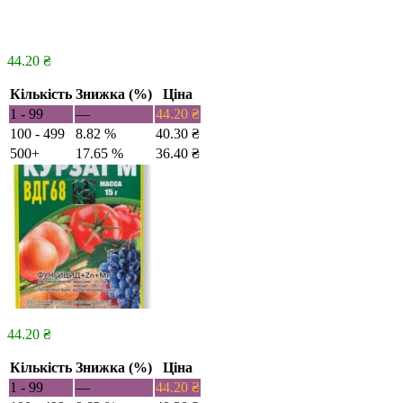
44.20
₴
Кількість
Знижка (%)
Ціна
1 - 99
—
44.20
₴
100 - 499
8.82 %
40.30
₴
500+
17.65 %
36.40
₴
44.20
₴
Кількість
Знижка (%)
Ціна
1 - 99
—
44.20
₴