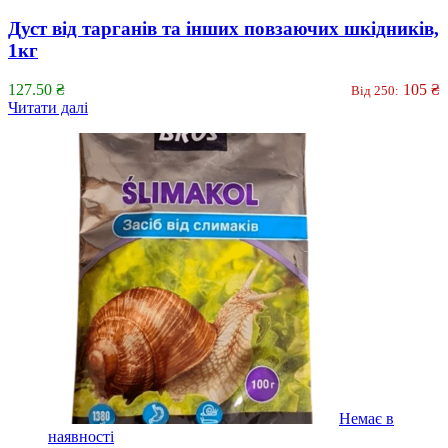
Дуст від тарганів та інших повзаючих шкідників,
1кг
127.50
₴
105
₴
Від 250:
Читати далі
Немає в
наявності