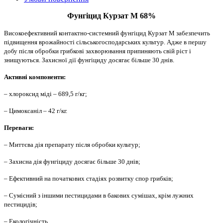
Фунгіцид Курзат М 68%
Високоефективний контактно-системний фунгіцид Курзат М забезпечить
підвищення врожайності сільськогосподарських культур. Адже в першу
добу після обробки грибкові захворювання припиняють свій ріст і
знищуються. Захисної дії фунгіциду досягає більше 30 днів.
Активні компоненти:
– хлороксид міді – 689,5 г/кг;
– Цимоксаніл – 42 г/кг.
Переваги:
– Миттєва дія препарату після обробки культур;
– Захисна дія фунгіциду досягає більше 30 днів;
– Ефективний на початкових стадіях розвитку спор грибків;
– Сумісний з іншими пестицидами в бакових сумішах, крім лужних
пестицидів;
– Екологічність.