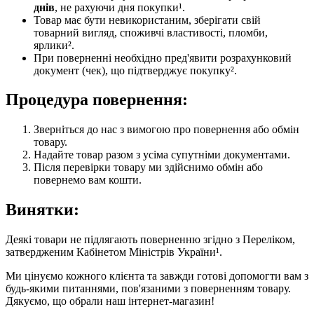
днів
, не рахуючи дня покупки¹.
Товар має бути невикористаним, зберігати свій
товарний вигляд, споживчі властивості, пломби,
ярлики².
При поверненні необхідно пред'явити розрахунковий
документ (чек), що підтверджує покупку².
Процедура повернення:
Зверніться до нас з вимогою про повернення або обмін
товару.
Надайте товар разом з усіма супутніми документами.
Після перевірки товару ми здійснимо обмін або
повернемо вам кошти.
Винятки:
Деякі товари не підлягають поверненню згідно з Переліком,
затвердженим Кабінетом Міністрів України¹.
Ми цінуємо кожного клієнта та завжди готові допомогти вам з
будь-якими питаннями, пов'язаними з поверненням товару.
Дякуємо, що обрали наш інтернет-магазин!