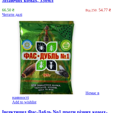
літаючих комах, 330мл
66.50
₴
54.77
₴
Від 250:
Читати далі
Немає в
наявності
Add to wishlist
Інсектицид Фас-Дабль No1 проти різних комах-