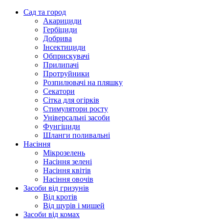
Сад та город
Акарициди
Гербіциди
Добрива
Інсектициди
Обприскувачі
Прилипачі
Протруйники
Розпилювачі на пляшку
Секатори
Сітка для огірків
Стимулятори росту
Універсальні засоби
Фунгіциди
Шланги поливальні
Насіння
Мікрозелень
Насіння зелені
Насіння квітів
Насіння овочів
Засоби від гризунів
Від кротів
Від щурів і мишей
Засоби від комах