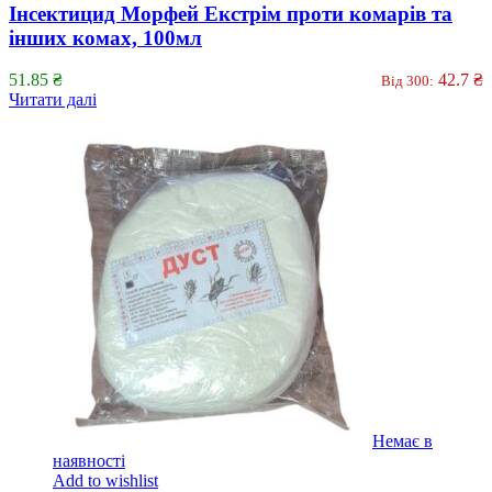
Інсектицид Морфей Екстрім проти комарів та
інших комах, 100мл
51.85
₴
42.7
₴
Від 300:
Читати далі
Немає в
наявності
Add to wishlist