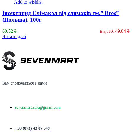
Add to wishlist
Інсектицид Слімакол від слимаків тм.” Bros”
(Польща), 100г
60.52
₴
49.84
₴
Від 500:
Читати далі
Вам сподобається з нами
sevenmart.sale@gmail.com
+38 (073) 43 07 549