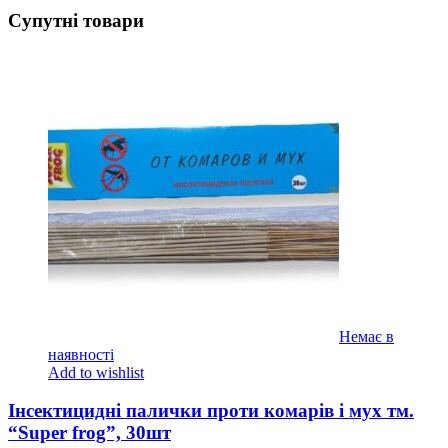
Супутні товари
Немає в
наявності
Add to wishlist
Інсектицидні палички проти комарів і мух тм.
“Super frog”, 30шт