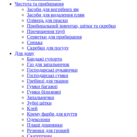
Чистота та прибирання
Засоби для вигрібних ям
Засоби для видалення плям
Олівець для праски
Прибиральний інвентар, щітки та скребки
Прочищення труб
Серветки для прибирання
Синька
Скребки для посуду
Для дому
Бандажі супорти
Газ для запальничок
Господарські рукавички
Господарські сумки
Гребінці для тварин
Гумки багажні
Гумки білизняні
Запальнички
Зубні щітки
Клей
Крему фарби для взуття
Одеколони
Плащі дощовики
Резинки для грошей
Скатертини