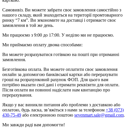
карткою.
Самовивіз. Ви можете забрати своє замовлення самостійно з
нашого складу, який знаходиться на території промтоварного
ринку “7 км”. Ви зекономите на доставці і отримаєте своє
замовлення в той же день.
Ми працюємо з 9:00 до 17:00. У неділю ми не працюємо.
Ми приймаємо оплату двома способами:
Ви можете розрахуватися готівкою на пошті при отриманні
замовлення.
Безготівкова оплата. Ви можете оплатити своє замовлення
онлайн за допомогою банківської картки або перерахувати
гроші на розрахунковий рахунок ФОП. Для цього вам
потрібно вказати свої дані і отримати реквізити для оплати.
Після оплати ви повинні надіслати нам квитанцію про
перерахування.
Якщо у вас виникли питання або проблеми з доставкою або
оплатою, будь ласка, зв’яжіться з нами за телефоном
+38 (073)
430-75-49
або електронною поштою
sevenmart.sale@gmail.com
.
Ми завжди раді вам допомогти!