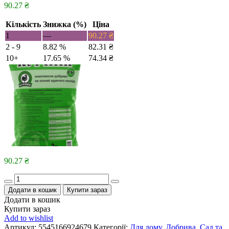
90.27
₴
Кількість
Знижка (%)
Ціна
1
—
90.27
₴
2 - 9
8.82 %
82.31
₴
10+
17.65 %
74.34
₴
90.27
₴
Quantity
Додати в кошик
Купити зараз
Додати в кошик
Купити зараз
Add to wishlist
Артикул:
5545166924679
Категорії:
Для дому
,
Добрива
,
Сад та