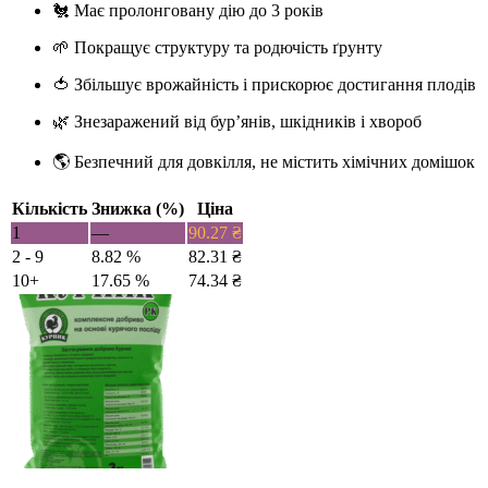
🐔 Має пролонговану дію до 3 років
🌱 Покращує структуру та родючість ґрунту
🍅 Збільшує врожайність і прискорює достигання плодів
🌿 Знезаражений від бур’янів, шкідників і хвороб
🌎 Безпечний для довкілля, не містить хімічних домішок
Кількість
Знижка (%)
Ціна
1
—
90.27
₴
2 - 9
8.82 %
82.31
₴
10+
17.65 %
74.34
₴