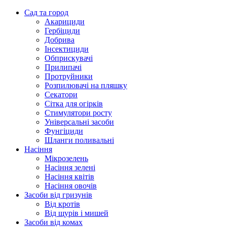
Сад та город
Акарициди
Гербіциди
Добрива
Інсектициди
Обприскувачі
Прилипачі
Протруйники
Розпилювачі на пляшку
Секатори
Сітка для огірків
Стимулятори росту
Універсальні засоби
Фунгіциди
Шланги поливальні
Насіння
Мікрозелень
Насіння зелені
Насіння квітів
Насіння овочів
Засоби від гризунів
Від кротів
Від щурів і мишей
Засоби від комах