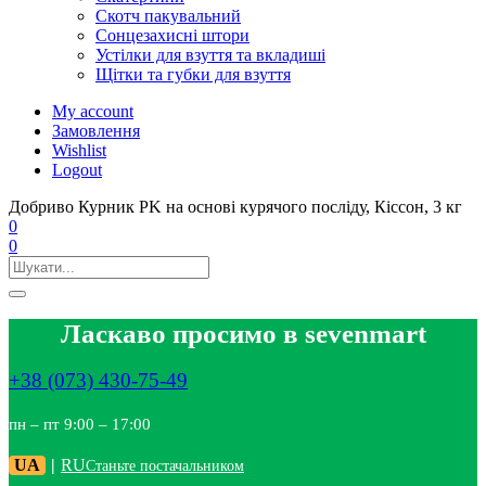
Скотч пакувальний
Сонцезахисні штори
Устілки для взуття та вкладиші
Щітки та губки для взуття
My account
Замовлення
Wishlist
Logout
Добриво Курник PK на основі курячого посліду, Кіссон, 3 кг
0
0
Ласкаво просимо в sevenmart
+38 (073) 430-75-49
пн – пт 9:00 – 17:00
UA
|
RU
Станьте постачальником