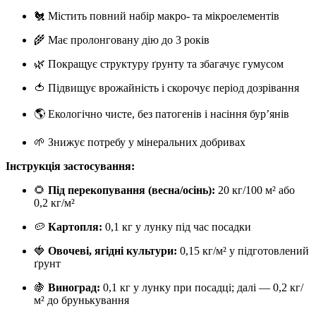
🐔 Містить повний набір макро- та мікроелементів
🌾 Має пролонговану дію до 3 років
🌿 Покращує структуру ґрунту та збагачує гумусом
🍅 Підвищує врожайність і скорочує період дозрівання
🌎 Екологічно чисте, без патогенів і насіння бур’янів
🌱 Знижує потребу у мінеральних добривах
Інструкція застосування:
🌻
Під перекопування (весна/осінь):
20 кг/100 м² або
0,2 кг/м²
🥔
Картопля:
0,1 кг у лунку під час посадки
🍓
Овочеві, ягідні культури:
0,15 кг/м² у підготовлений
ґрунт
🍇
Виноград:
0,1 кг у лунку при посадці; далі — 0,2 кг/
м² до брунькування