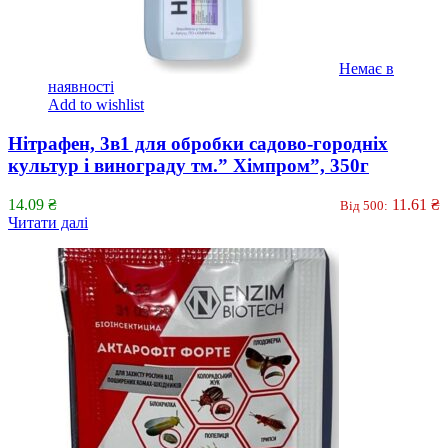
Немає в
наявності
Add to wishlist
Нітрафен, 3в1 для обробки садово-городніх
культур і винограду тм.” Хімпром”, 350г
14.09
₴
11.61
₴
Від 500:
Читати далі