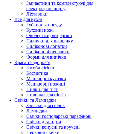
Запчастини та комплектуючі для
електротранспорту
Ліхтарики
Все для кухні
Губки для посуду
Кухонні ножі
Овочерізки, яйцерізки
Палички для шашлику
Силіконові лопатки
Силіконові пензлики
Форми для випічки
Краса та здоров’я
Засоби гігієни
Косметика
Манікюрні кусачки
Манікюрні ножиці
Пилки для п’ят
Пилочки для нігтів
Свічки та Лампадки
Запаски для свічок
Лампадки
Свічки господарські парафінові
Свічки для торта
Свічки конусні та кручені
Церковні свічки