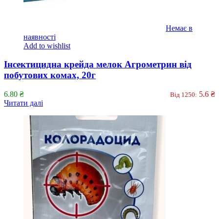
Немає в
наявності
Add to wishlist
Інсектицидна крейда мелок Агрометрин від
побутових комах, 20г
6.80
₴
5.6
₴
Від 1250:
Читати далі