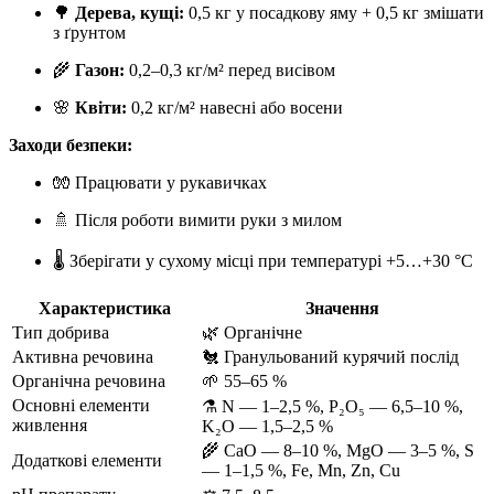
🌳
Дерева, кущі:
0,5 кг у посадкову яму + 0,5 кг змішати
з ґрунтом
🌾
Газон:
0,2–0,3 кг/м² перед висівом
🌸
Квіти:
0,2 кг/м² навесні або восени
Заходи безпеки:
🧤 Працювати у рукавичках
🚿 Після роботи вимити руки з милом
🌡 Зберігати у сухому місці при температурі +5…+30 °C
Характеристика
Значення
Тип добрива
🌿 Органічне
Активна речовина
🐔 Гранульований курячий послід
Органічна речовина
🌱 55–65 %
Основні елементи
⚗️ N — 1–2,5 %, P₂O₅ — 6,5–10 %,
живлення
K₂O — 1,5–2,5 %
🌾 CaO — 8–10 %, MgO — 3–5 %, S
Додаткові елементи
— 1–1,5 %, Fe, Mn, Zn, Cu