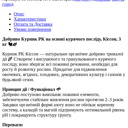
город
Опис
Характеристики
Оплата та Доставка
Умови повернення
Добриво Курник PK на основі курячого посліду, Кіссон, 3
кг 🐔🌿
Курник PK Кіссон — натуральне органічне добриво тривалої
дії 🌾 Створене з висушеного та гранульованого курячого
посліду, воно зберігає всі поживні речовини, необхідні для
росту й розвитку рослин. Придатне для підживлення
овочевих, ягідних, плодових, декоративних культур і газонів у
будь-який сезон.
Принцип дії / Функціонал 🌱
Добриво поступово вивільняє поживні елементи,
забезпечуючи стабільне живлення рослин протягом 2–3 років.
Завдяки органічній формі азоту воно не обпікає кореневу
систему, а кальцій та магній підтримують оптимальний рівень
pH і покращують структуру ґрунту.
Переваги: