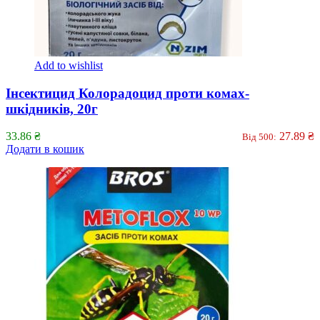
Add to wishlist
Інсектицид Колорадоцид проти комах-
шкідників, 20г
33.86
₴
27.89
₴
Від 500:
Додати в кошик