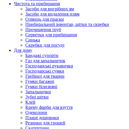
Чистота та прибирання
Засоби для вигрібних ям
Засоби для видалення плям
Олівець для праски
Прибиральний інвентар, щітки та скребки
Прочищення труб
Серветки для прибирання
Синька
Скребки для посуду
Для дому
Бандажі супорти
Газ для запальничок
Господарські рукавички
Господарські сумки
Гребінці для тварин
Гумки багажні
Гумки білизняні
Запальнички
Зубні щітки
Клей
Крему фарби для взуття
Одеколони
Плащі дощовики
Резинки для грошей
Скатертини