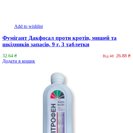
Add to wishlist
Фумігант Дакфосал проти кротів, мишей та
шкідників запасів, 9 г, 3 таблетки
32.64
₴
26.88
₴
Від 48:
Додати в кошик