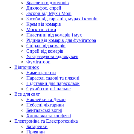
Браслети від комарів
Дихлофос, спрей
Засоби від Мух і Молі
Засоби від тарганів, мурах і клопів
Крем від комарів
Москітні сітки
Пластини від комарів і мух
Рідина від комарів для фумігатора
Спіралі від комарів
Спрей від комарів
Ультразвукові відлякувачі
Фумігатори
Відпочинок
Намети, тенти
Парасолі садові та пляжні
Підставки для парасольок
Сухий спирт і пальне
Все для свят
Наклейки та Декор
Небесні ліхтарики
Бенгальські вогні
Хлопавки та конфетті
Електроніка та Електротехніка
Батарейки
Гірлянди