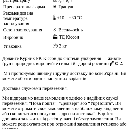
pH препарату
⚖️ 7,5–8,5
Препаративна форма
💎 Гранули
Рекомендована
🌡 +10…+30 °C
температура
застосування
Сезон застосування
🌷 Весна–осінь
🏭 ТД Кіссон
Виробник
📦 3 кг
Упаковка
Додайте Курник PK Кіссон до системи удобрення — живіть
ґрунт природно, вирощуйте сильні й здорові рослини 🌾🌻🍅
Ми пропонуємо швидку і зручну доставку по всій Україні. Ви
можете обрати один з наступних варіантів:
Доставка службами перевезення.
Ми відправимо ваше замовлення однією з надійних служб
перевезення: “Нова пошта”, “Делівері” або “УкрПошта”. Ви
можете отримати своє замовлення в найближчому відділенні
або скористатися послугою “адресна доставка”. Вартість
доставки залежить від регіону, ваги і обсягу замовлення. Ви
можете розрахуватися при отриманні замовлення готівкою або