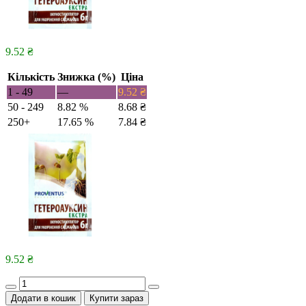
9.52
₴
Кількість
Знижка (%)
Ціна
1 - 49
—
9.52
₴
50 - 249
8.82 %
8.68
₴
250+
17.65 %
7.84
₴
9.52
₴
Quantity
Додати в кошик
Купити зараз