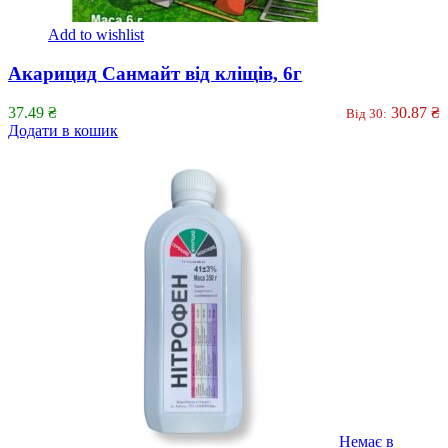
Add to wishlist
Акарицид Санмайт від кліщів, 6г
37.49
₴
30.87
₴
Від 30:
Додати в кошик
Немає в