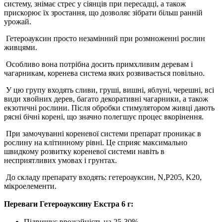
систему, знімає стрес у сіянців при пересадці, а також
прискорює їх зростання, що дозволяє зібрати більш ранній
урожай.
Гетероауксин просто незамінний при розмноженні рослин
живцями.
Особливо вона потрібна досить примхливим деревам і
чагарникам, коренева система яких розвивається повільно.
У цю групу входять сливи, груші, вишні, яблуні, черешні, всі
види хвойних дерев, багато декоративні чагарники, а також
екзотичні рослини. Після обробки стимулятором живці дають
рясні бічні корені, що значно полегшує процес вкорінення.
При замочуванні кореневої системи препарат проникає в
рослину на клітинному рівні. Це сприяє максимально
швидкому розвитку кореневої системи навіть в
несприятливих умовах і грунтах.
До складу препарату входять: гетероауксин, N,P205, K20,
мікроелементи.
Переваги Гетероауксину Екстра 6 г:
Підвищує врожайність на 25-30%.