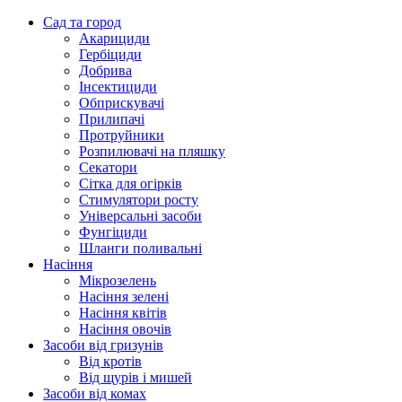
Сад та город
Акарициди
Гербіциди
Добрива
Інсектициди
Обприскувачі
Прилипачі
Протруйники
Розпилювачі на пляшку
Секатори
Сітка для огірків
Стимулятори росту
Універсальні засоби
Фунгіциди
Шланги поливальні
Насіння
Мікрозелень
Насіння зелені
Насіння квітів
Насіння овочів
Засоби від гризунів
Від кротів
Від щурів і мишей
Засоби від комах