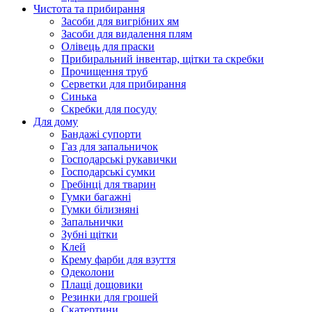
Чистота та прибирання
Засоби для вигрібних ям
Засоби для видалення плям
Олівець для праски
Прибиральний інвентар, щітки та скребки
Прочищення труб
Серветки для прибирання
Синька
Скребки для посуду
Для дому
Бандажі супорти
Газ для запальничок
Господарські рукавички
Господарські сумки
Гребінці для тварин
Гумки багажні
Гумки білизняні
Запальнички
Зубні щітки
Клей
Крему фарби для взуття
Одеколони
Плащі дощовики
Резинки для грошей
Скатертини