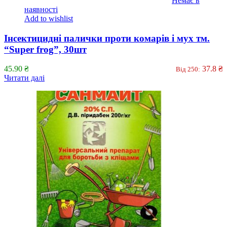
Немає в
наявності
Add to wishlist
Інсектицидні палички проти комарів і мух тм.
“Super frog”, 30шт
45.90
₴
37.8
₴
Від 250:
Читати далі