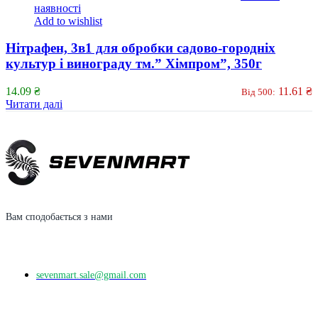
наявності
Add to wishlist
Нітрафен, 3в1 для обробки садово-городніх
культур і винограду тм.” Хімпром”, 350г
14.09
₴
11.61
₴
Від 500:
Читати далі
Вам сподобається з нами
sevenmart.sale@gmail.com