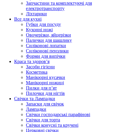
Запчастини та комплектуючі для
електротранспорту
Ліхтарики
Все для кухні
Губки для посуду
Кухонні ножі
Овочерізки, яйцерізки
Палички для шашлику
Силіконові лопатки
Силіконові пензлики
Форми для випічки
Краса та здоров’я
Засоби гігієни
Косметика
Манікюрні кусачки
Манікюрні ножиці
Пилки для п’ят
Пилочки для нігтів
Свічки та Лампадки
Запаски для свічок
Лампадки
Свічки господарські парафінові
Свічки для торта
Свічки конусні та кручені
Церковні свічки