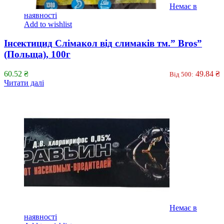
Немає в
наявності
Add to wishlist
Інсектицид Слімакол від слимаків тм.” Bros”
(Польща), 100г
60.52
₴
49.84
₴
Від 500:
Читати далі
Немає в
наявності