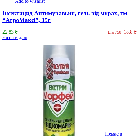
Add to wishlist
Інсектицид Антимуравьин, гель від мурах, тм.
“АгроМаксі”, 35г
22.83
₴
18.8
₴
Від 750:
Читати далі
Немає в