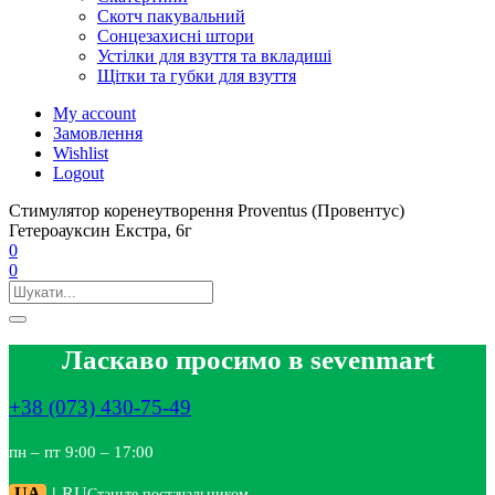
Скотч пакувальний
Сонцезахисні штори
Устілки для взуття та вкладиші
Щітки та губки для взуття
My account
Замовлення
Wishlist
Logout
Стимулятор коренеутворення Proventus (Провентус)
Гетероауксин Екстра, 6г
0
0
Ласкаво просимо в sevenmart
+38 (073) 430-75-49
пн – пт 9:00 – 17:00
UA
|
RU
Станьте постачальником