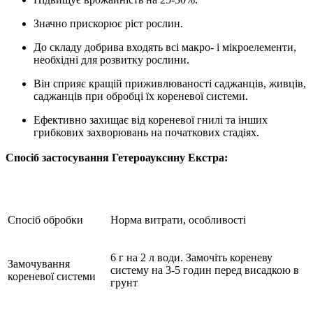
Значно прискорює ріст рослин.
До складу добрива входять всі макро- і мікроелементи,
необхідні для розвитку рослини.
Він сприяє кращій приживлюваності саджанців, живців,
саджанців при обробці їх кореневої системи.
Ефективно захищає від кореневої гнилі та інших
грибкових захворювань на початкових стадіях.
Спосіб застосування Гетероауксину Екстра:
Спосіб обробки
Норма витрати, особливості
6 г на 2 л води. Замочіть кореневу
Замочування
систему на 3-5 годин перед висадкою в
кореневої системи
грунт