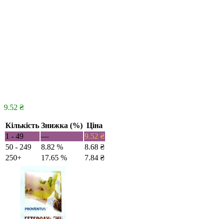
9.52
₴
Кількість
Знижка (%)
Ціна
1 - 49
—
9.52
₴
50 - 249
8.82 %
8.68
₴
250+
17.65 %
7.84
₴