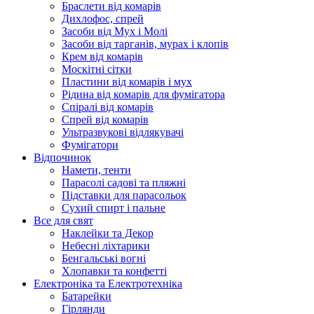
Браслети від комарів
Дихлофос, спрей
Засоби від Мух і Молі
Засоби від тарганів, мурах і клопів
Крем від комарів
Москітні сітки
Пластини від комарів і мух
Рідина від комарів для фумігатора
Спіралі від комарів
Спрей від комарів
Ультразвукові відлякувачі
Фумігатори
Відпочинок
Намети, тенти
Парасолі садові та пляжні
Підставки для парасольок
Сухий спирт і пальне
Все для свят
Наклейки та Декор
Небесні ліхтарики
Бенгальські вогні
Хлопавки та конфетті
Електроніка та Електротехніка
Батарейки
Гірлянди