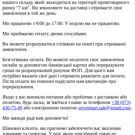
нашого складу, який знаходиться на території промтоварного
ринку “7 км”. Ви зекономите на доставці і отримаєте своє
замовлення в той же день.
Ми працюємо з 9:00 до 17:00. У неділю ми не працюємо.
Ми приймаємо оплату двома способами:
Ви можете розрахуватися готівкою на пошті при отриманні
замовлення.
Безготівкова оплата. Ви можете оплатити своє замовлення
онлайн за допомогою банківської картки або перерахувати
гроші на розрахунковий рахунок ФОП. Для цього вам
потрібно вказати свої дані і отримати реквізити для оплати.
Після оплати ви повинні надіслати нам квитанцію про
перерахування.
Якщо у вас виникли питання або проблеми з доставкою або
оплатою, будь ласка, зв’яжіться з нами за телефоном
+38 (073)
430-75-49
або електронною поштою
sevenmart.sale@gmail.com
.
Ми завжди раді вам допомогти!
Шановні клієнти, ми прагнемо забезпечити вас якісними
товарами та сервісом. У разі, якщо придбаний товар не