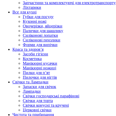
Запчастини та комплектуючі для електротранспорту
Ліхтарики
Все для кухні
Губки для посуду
Кухонні ножі
Овочерізки, яйцерізки
Палички для шашлику
Силіконові лопатки
Силіконові пензлики
Форми для випічки
Краса та здоров’я
Засоби гігієни
Косметика
Манікюрні кусачки
Манікюрні ножиці
Пилки для п’ят
Пилочки для нігтів
Свічки та Лампадки
Запаски для свічок
Лампадки
Свічки господарські парафінові
Свічки для торта
Свічки конусні та кручені
Церковні свічки
Чистота та прибирання