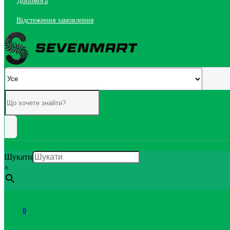
Допомога
Відстеження замовлення
Шукати
×
0