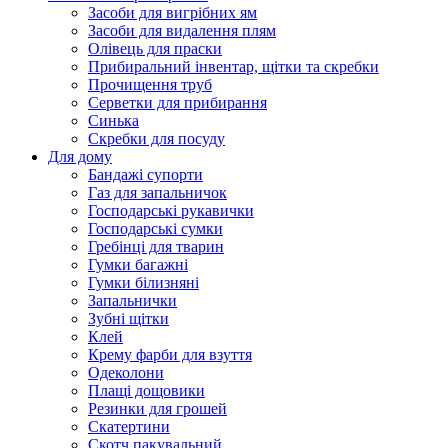
Засоби для вигрібних ям
Засоби для видалення плям
Олівець для праски
Прибиральний інвентар, щітки та скребки
Прочищення труб
Серветки для прибирання
Синька
Скребки для посуду
Для дому
Бандажі супорти
Газ для запальничок
Господарські рукавички
Господарські сумки
Гребінці для тварин
Гумки багажні
Гумки білизняні
Запальнички
Зубні щітки
Клей
Крему фарби для взуття
Одеколони
Плащі дощовики
Резинки для грошей
Скатертини
Скотч пакувальний