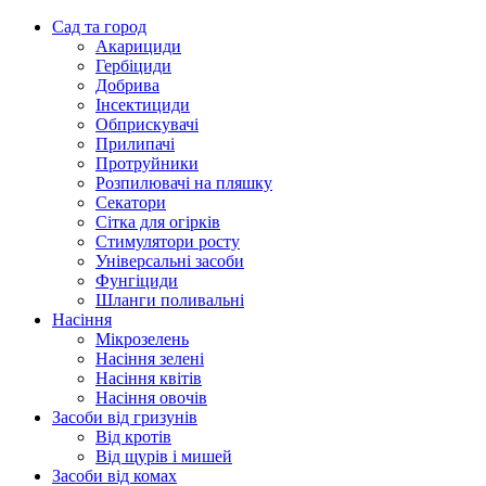
Сад та город
Акарициди
Гербіциди
Добрива
Інсектициди
Обприскувачі
Прилипачі
Протруйники
Розпилювачі на пляшку
Секатори
Сітка для огірків
Стимулятори росту
Універсальні засоби
Фунгіциди
Шланги поливальні
Насіння
Мікрозелень
Насіння зелені
Насіння квітів
Насіння овочів
Засоби від гризунів
Від кротів
Від щурів і мишей
Засоби від комах