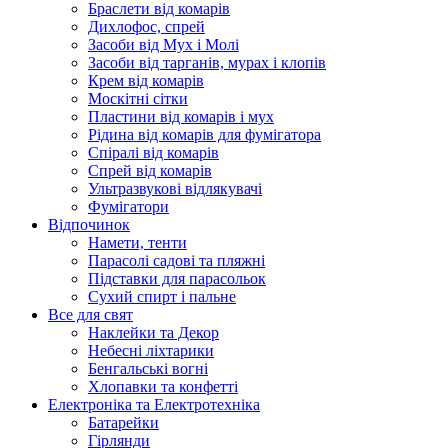
Браслети від комарів
Дихлофос, спрей
Засоби від Мух і Молі
Засоби від тарганів, мурах і клопів
Крем від комарів
Москітні сітки
Пластини від комарів і мух
Рідина від комарів для фумігатора
Спіралі від комарів
Спрей від комарів
Ультразвукові відлякувачі
Фумігатори
Відпочинок
Намети, тенти
Парасолі садові та пляжні
Підставки для парасольок
Сухий спирт і пальне
Все для свят
Наклейки та Декор
Небесні ліхтарики
Бенгальські вогні
Хлопавки та конфетті
Електроніка та Електротехніка
Батарейки
Гірлянди