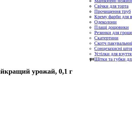
Силіконові пензл
Манікюрні ножиц
Форми для випічк
Пилки для п’ят
Свічки для торта
Пилочки для нігті
Свічки конусні та
Прочищення труб
Церковні свічки
Серветки для при
Крему фарби для в
Синька
Одеколони
Скребки для посу
Плащі дощовики
Резинки для грош
Скатертини
Скотч пакувальни
Сонцезахисні што
Устілки для взуття
Мін. замовлення —
500
грн
Щітки та губки дл
айкращий урожай, 0,1 г