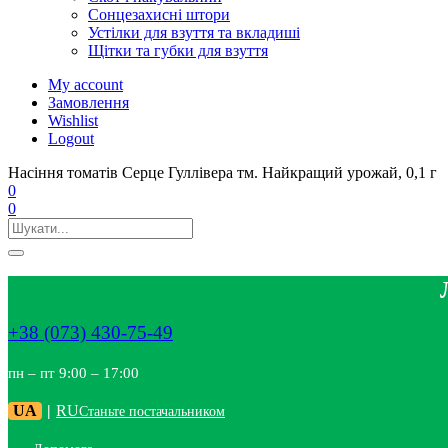
Сонцезахисні штори
Устілки для взуття та вкладиші
Щітки та губки для взуття
My account
Замовлення
Wishlist
Logout
Насіння томатів Серце Гуллівера тм. Найкращий урожай, 0,1 г
0
0
+38 (073) 430-75-49
пн – пт 9:00 – 17:00
UA
|
RU
Станьте постачальником