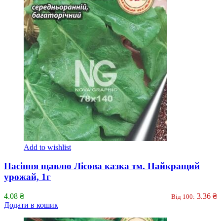
Add to wishlist
Насіння щавлю Лісова казка тм. Найкращий
урожай, 1г
4.08
₴
3.36
₴
Від 100:
Додати в кошик