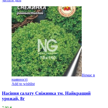
Читати далі
Немає в
наявності
Add to wishlist
Насіння салату Сніжинка тм. Найкращий
урожай, 8г
7.90
₴