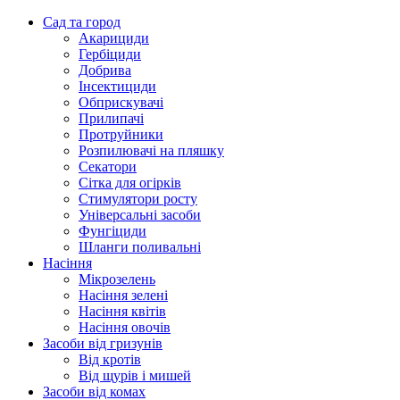
Сад та город
Акарициди
Гербіциди
Добрива
Інсектициди
Обприскувачі
Прилипачі
Протруйники
Розпилювачі на пляшку
Секатори
Сітка для огірків
Стимулятори росту
Універсальні засоби
Фунгіциди
Шланги поливальні
Насіння
Мікрозелень
Насіння зелені
Насіння квітів
Насіння овочів
Засоби від гризунів
Від кротів
Від щурів і мишей
Засоби від комах