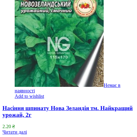
Немає в
наявності
Add to wishlist
Насіння шпинату Нова Зеландія тм. Найкращий
урожай, 2г
2.20
₴
Читати далі