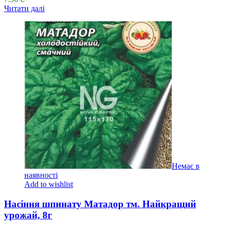
Читати далі
Немає в
наявності
Add to wishlist
Насіння шпинату Матадор тм. Найкращий
урожай, 8г