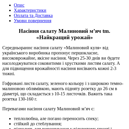
Опис
Характеристики
Оплата та Доставка
Умови повернення
Насіння салату Малиновий м’яч tm.
«Найкращий урожай»
Середньораннє насіння салату «Малиновий куля» від
українського виробника пропонує першокласне,
високоврожайне, якісне насіння. Через 25-30 днів ви будете
насолоджуватися соковитими і хрусткими листям салату. А
для підвищення врожайності насіння висівають кожні 2-3
тижні.
Гофровані листя салату, зеленого кольору і з широкою темно-
малиновою облямівкою, мають підняту розетку до 26 см в
діаметрі, що складається з 10-15 листочків. Важить така
розетка 130-160 г.
Перевагами насіння салату Малиновий м’яч є:
теплолюбна, але погано переносить спеку;
стійкий до стеблування;
підходить для вирощування у відкритому грунті і