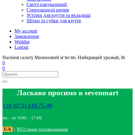
Скотч пакувальний
Сонцезахисні штори
Устілки для взуття та вкладиші
Щітки та губки для взуття
My account
Замовлення
Wishlist
Logout
Насіння салату Малиновий м’яч tm. Найкращий урожай, 8г
0
0
Ласкаво просимо в sevenmart
+38 (073) 430-75-49
пн – пт 9:00 – 17:00
UA
|
RU
Станьте постачальником