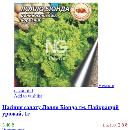
Немає в
наявності
Add to wishlist
Насіння салату Лолло Біонда тм. Найкращий
урожай, 1г
3.40
₴
2.8
₴
Від 100: