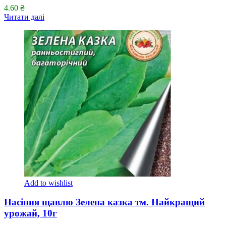
4.60
₴
Читати далі
Add to wishlist
Насіння щавлю Зелена казка тм. Найкращий
урожай, 10г