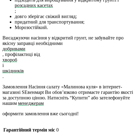
розсадних касетах
;
довго зберігає свіжий вигляд;
придатний для транспортування;
Морозостійкий.
Висаджуючи насіння у відкритий грунт, не забувайте про
якісну заправці необхідними
добривами
, профілактиці від
хвороб
і
шкідників
.
Замовлення
Насіння салату «
Малинова куля
»
в інтернет-
магазині
S
Евенмар
t
Ви обов’язково отримаєте гарантію якості
за доступною ціною.
Натисніть “Купити” або зателефонуйте
нашим
менеджерам
оформити замовлення вже сьогодні!
Гарантійний термін міс
0