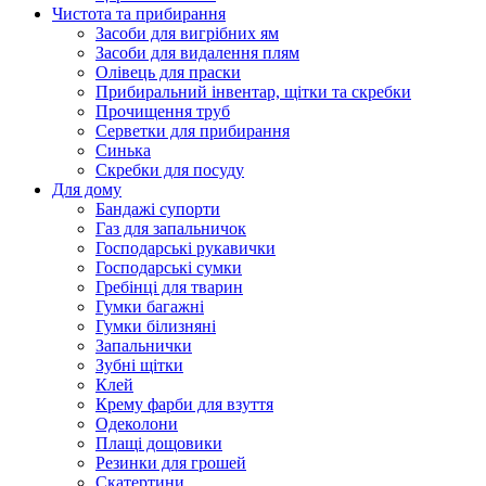
Чистота та прибирання
Засоби для вигрібних ям
Засоби для видалення плям
Олівець для праски
Прибиральний інвентар, щітки та скребки
Прочищення труб
Серветки для прибирання
Синька
Скребки для посуду
Для дому
Бандажі супорти
Газ для запальничок
Господарські рукавички
Господарські сумки
Гребінці для тварин
Гумки багажні
Гумки білизняні
Запальнички
Зубні щітки
Клей
Крему фарби для взуття
Одеколони
Плащі дощовики
Резинки для грошей
Скатертини