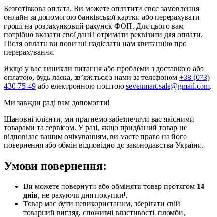
Безготівкова оплата. Ви можете оплатити своє замовлення
онлайн за допомогою банківської картки або перерахувати
гроші на розрахунковий рахунок ФОП. Для цього вам
потрібно вказати свої дані і отримати реквізити для оплати.
Після оплати ви повинні надіслати нам квитанцію про
перерахування.
Якщо у вас виникли питання або проблеми з доставкою або
оплатою, будь ласка, зв’яжіться з нами за телефоном
+38 (073)
430-75-49
або електронною поштою
sevenmart.sale@gmail.com
.
Ми завжди раді вам допомогти!
Шановні клієнти, ми прагнемо забезпечити вас якісними
товарами та сервісом. У разі, якщо придбаний товар не
відповідає вашим очікуванням, ви маєте право на його
повернення або обмін відповідно до законодавства України.
Умови повернення:
Ви можете повернути або обміняти товар протягом
14
днів
, не рахуючи дня покупки¹.
Товар має бути невикористаним, зберігати свій
товарний вигляд, споживчі властивості, пломби,