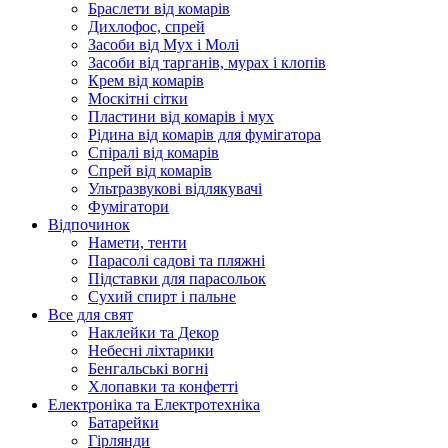
Браслети від комарів
Дихлофос, спрей
Засоби від Мух і Молі
Засоби від тарганів, мурах і клопів
Крем від комарів
Москітні сітки
Пластини від комарів і мух
Рідина від комарів для фумігатора
Спіралі від комарів
Спрей від комарів
Ультразвукові відлякувачі
Фумігатори
Відпочинок
Намети, тенти
Парасолі садові та пляжні
Підставки для парасольок
Сухий спирт і пальне
Все для свят
Наклейки та Декор
Небесні ліхтарики
Бенгальські вогні
Хлопавки та конфетті
Електроніка та Електротехніка
Батарейки
Гірлянди