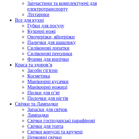
Запчастини та комплектуючі для
електротранспорту
Ліхтарики
Все для кухні
Губки для посуду
Кухонні ножі
Овочерізки, яйцерізки
Палички для шашлику
Силіконові лопатки
Силіконові пензлики
Форми для випічки
Краса та здоров’я
Засоби гігієни
Косметика
Манікюрні кусачки
Манікюрні ножиці
Пилки для п’ят
Пилочки для нігтів
Свічки та Лампадки
Запаски для свічок
Лампадки
Свічки господарські парафінові
Свічки для торта
Свічки конусні та кручені
Церковні свічки