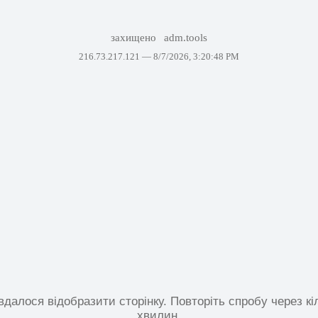
захищено
adm.tools
216.73.217.121 —
8/7/2026, 3:20:48 PM
вдалося відобразити сторінку. Повторіть спробу через кі
хвилин.