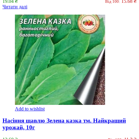
19.04
₴
15.68
₴
Від 100:
Читати далі
Add to wishlist
Насіння щавлю Зелена казка тм. Найкращий
урожай, 10г