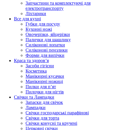
Запчастини та комплектуючі для
електротранспорту
Ліхтарики
Все для кухні
Губки для посуду
Кухонні ножі
Овочерізки, яйцерізки
Палички для шашлику
Силіконові лопатки
Силіконові пензлики
Форми для випічки
Краса та здоров’я
Засоби гігієни
Косметика
Манікюрні кусачки
Манікюрні ножиці
Пилки для п’ят
Пилочки для нігтів
Свічки та Лампадки
Запаски для свічок
Лампадки
Свічки господарські парафінові
Свічки для торта
Свічки конусні та кручені
Церковні свічки