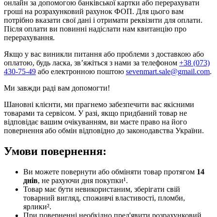
онлайн за допомогою банківської картки або перерахувати
гроші на розрахунковий рахунок ФОП. Для цього вам
потрібно вказати свої дані і отримати реквізити для оплати.
Після оплати ви повинні надіслати нам квитанцію про
перерахування.
Якщо у вас виникли питання або проблеми з доставкою або
оплатою, будь ласка, зв’яжіться з нами за телефоном
+38 (073)
430-75-49
або електронною поштою
sevenmart.sale@gmail.com
.
Ми завжди раді вам допомогти!
Шановні клієнти, ми прагнемо забезпечити вас якісними
товарами та сервісом. У разі, якщо придбаний товар не
відповідає вашим очікуванням, ви маєте право на його
повернення або обмін відповідно до законодавства України.
Умови повернення:
Ви можете повернути або обміняти товар протягом
14
днів
, не рахуючи дня покупки¹.
Товар має бути невикористаним, зберігати свій
товарний вигляд, споживчі властивості, пломби,
ярлики².
При поверненні необхідно пред'явити розрахунковий