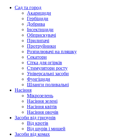
Сад та город
Акарициди
Гербіциди
Добрива
Інсектициди
Обприскувачі
Прилипачі
Протруйники
Розпилювачі на пляшку
Секатори
Сітка для огірків
Стимулятори росту
Універсальні засоби
Фунгіциди
Шланги поливальні
Насіння
Мікрозелень
Насіння зелені
Насіння квітів
Насіння овочів
Засоби від гризунів
Від кротів
Від щурів і мишей
Засоби від комах