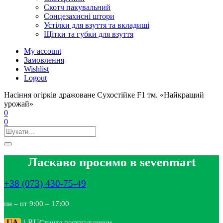
Скотч пакувальний
Сонцезахисні штори
Устілки для взуття та вкладиші
Щітки та губки для взуття
My account
Замовлення
Wishlist
Logout
Насіння огірків дражоване Сухостійке F1 тм. «Найкращий
урожай»
0
0
Ласкаво просимо в sevenmart
+38 (073) 430-75-49
пн – пт 9:00 – 17:00
UA
|
RU
Станьте постачальником