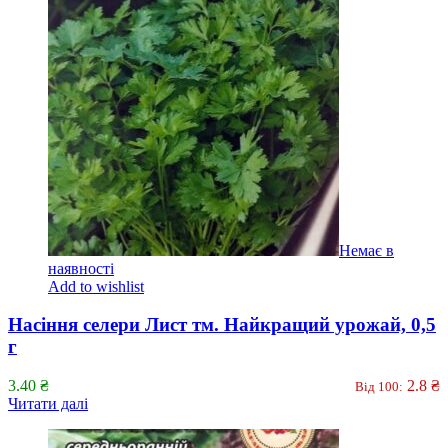
Немає в
наявності
Add to wishlist
Насіння селери Лист тм. Найкращий урожай, 0,5
г
3.40
₴
2.8
₴
Від 100:
Читати далі