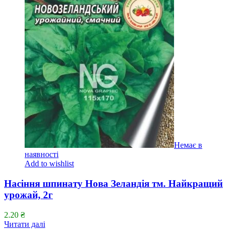
Немає в
наявності
Add to wishlist
Насіння шпинату Нова Зеландія тм. Найкращий
урожай, 2г
2.20
₴
Читати далі