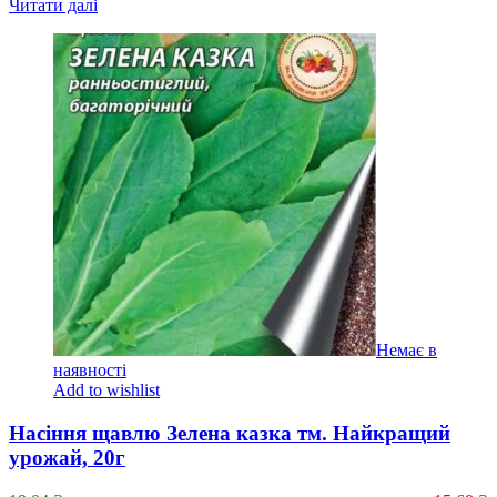
Читати далі
Немає в
наявності
Add to wishlist
Насіння щавлю Зелена казка тм. Найкращий
урожай, 20г