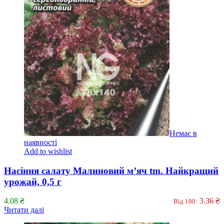
Немає в
наявності
Add to wishlist
Насіння салату Малиновий м’яч tm. Найкращий
урожай, 0,5 г
4.08
₴
3.36
₴
Від 100:
Читати далі