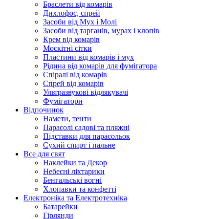
Браслети від комарів
Дихлофос, спрей
Засоби від Мух і Молі
Засоби від тарганів, мурах і клопів
Крем від комарів
Москітні сітки
Пластини від комарів і мух
Рідина від комарів для фумігатора
Спіралі від комарів
Спрей від комарів
Ультразвукові відлякувачі
Фумігатори
Відпочинок
Намети, тенти
Парасолі садові та пляжні
Підставки для парасольок
Сухий спирт і пальне
Все для свят
Наклейки та Декор
Небесні ліхтарики
Бенгальські вогні
Хлопавки та конфетті
Електроніка та Електротехніка
Батарейки
Гірлянди