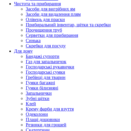
Чистота та прибирання
Засоби для вигрібних ям
Засоби для видалення плям
Олівець для праски
Прибиральний інвентар, щітки та скребки
Прочищення труб
Серветки для прибирання
Синька
Скребки для посуду
Для дому
Бандажі супорти
Газ для запальничок
Господарські рукавички
Господарські сумки
Гребінці для тварин
Гумки багажні
Гумки білизняні
Запальнички
Зубні щітки
Клей
Крему фарби для взуття
Одеколони
Плащі дощовики
Резинки для грошей
Скатертини