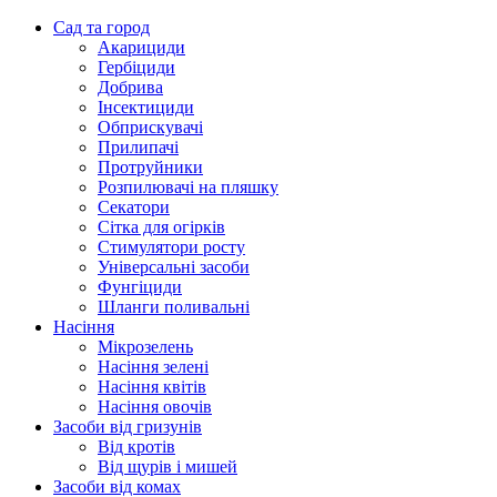
Сад та город
Акарициди
Гербіциди
Добрива
Інсектициди
Обприскувачі
Прилипачі
Протруйники
Розпилювачі на пляшку
Секатори
Сітка для огірків
Стимулятори росту
Універсальні засоби
Фунгіциди
Шланги поливальні
Насіння
Мікрозелень
Насіння зелені
Насіння квітів
Насіння овочів
Засоби від гризунів
Від кротів
Від щурів і мишей
Засоби від комах