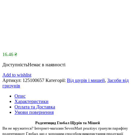
16.46
₴
Доступність
Немає в наявності
Add to wishlist
Артикул:
125100657
Категорії:
Від щурів і мишей
,
Засоби від
гризунів
Опис
Характеристики
Оплата та Доставка
Умови повернення
Родентицид Глобал Щурів та Мішей
Ви не мружитеся? Інтернет-магазин SevenMart реалізує гранули парафіну
родентициду Глобал, що є хорошим способом використання продукції