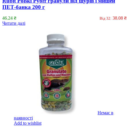
Rubit Polski Рубіт гранули від щурів і мишей
ПЕТ-банка 200 г
46.24
₴
38.08
₴
Від 32:
Читати далі
Немає в
наявності
Add to wishlist