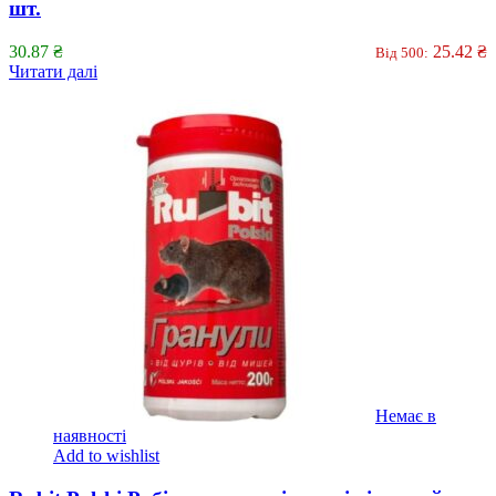
шт.
30.87
₴
25.42
₴
Від 500:
Читати далі
Немає в
наявності
Add to wishlist