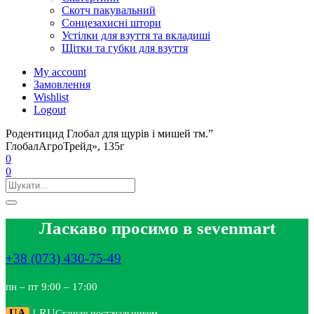
Скотч пакувальний
Сонцезахисні штори
Устілки для взуття та вкладиші
Щітки та губки для взуття
My account
Замовлення
Wishlist
Logout
Родентицид Глобал для щурів і мишей тм.”
ГлобалАгроТрейд», 135г
0
0
Ласкаво просимо в sevenmart
+38 (073) 430-75-49
пн – пт 9:00 – 17:00
UA
|
RU
Станьте постачальником