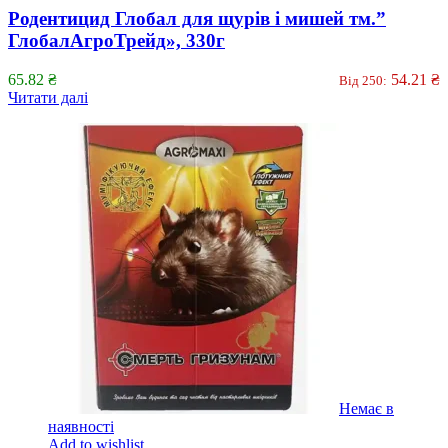
Родентицид Глобал для щурів і мишей тм.”
ГлобалАгроТрейд», 330г
65.82
₴
54.21
₴
Від 250:
Читати далі
Немає в
наявності
Add to wishlist