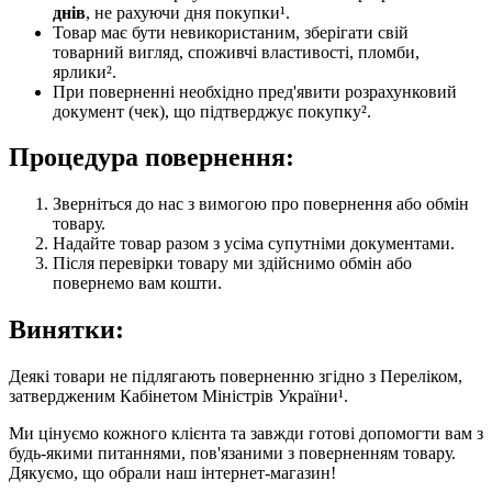
днів
, не рахуючи дня покупки¹.
Товар має бути невикористаним, зберігати свій
товарний вигляд, споживчі властивості, пломби,
ярлики².
При поверненні необхідно пред'явити розрахунковий
документ (чек), що підтверджує покупку².
Процедура повернення:
Зверніться до нас з вимогою про повернення або обмін
товару.
Надайте товар разом з усіма супутніми документами.
Після перевірки товару ми здійснимо обмін або
повернемо вам кошти.
Винятки:
Деякі товари не підлягають поверненню згідно з Переліком,
затвердженим Кабінетом Міністрів України¹.
Ми цінуємо кожного клієнта та завжди готові допомогти вам з
будь-якими питаннями, пов'язаними з поверненням товару.
Дякуємо, що обрали наш інтернет-магазин!