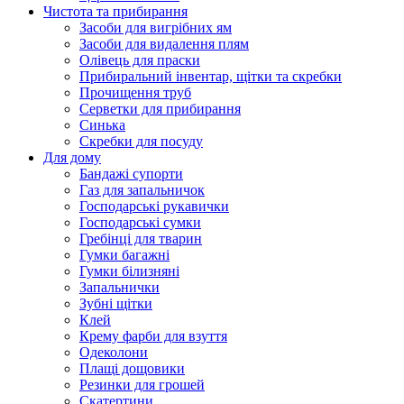
Чистота та прибирання
Засоби для вигрібних ям
Засоби для видалення плям
Олівець для праски
Прибиральний інвентар, щітки та скребки
Прочищення труб
Серветки для прибирання
Синька
Скребки для посуду
Для дому
Бандажі супорти
Газ для запальничок
Господарські рукавички
Господарські сумки
Гребінці для тварин
Гумки багажні
Гумки білизняні
Запальнички
Зубні щітки
Клей
Крему фарби для взуття
Одеколони
Плащі дощовики
Резинки для грошей
Скатертини