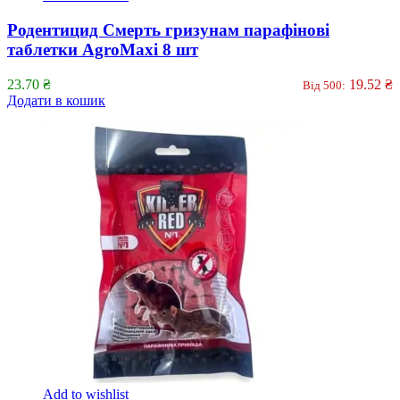
Родентицид Смерть гризунам парафінові
таблетки AgroMaxi 8 шт
23.70
₴
19.52
₴
Від 500:
Додати в кошик
Add to wishlist