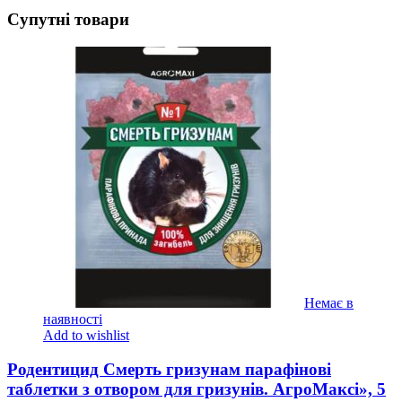
Супутні товари
Немає в
наявності
Add to wishlist
Родентицид Смерть гризунам парафінові
таблетки з отвором для гризунів. АгроМаксі», 5