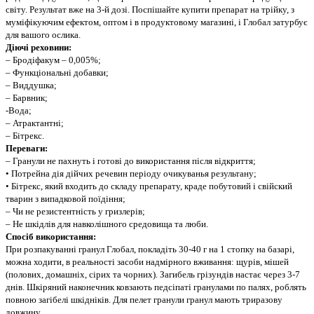
світу. Результат вже на 3-й дозі. Поспішайте купити препарат на трійку, з
муміфікуючим ефектом, оптом і в продуктовому магазині, і Глобал затурбує
для вашого ослика.
Діючі реховини:
– Бродіфакум – 0,005%;
– Функціональні добавки;
– Виддушка;
– Барвник;
-Вода;
– Атрактантні;
– Бітрекс.
Переваги:
– Гранули не пахнуть і готові до використання після відкриття;
• Потрейна дія дійчих речевин періоду очикуванья результану;
• Бітрекс, який входить до складу препарату, краде побутовий і свійский
тварин з випадковой поїдіння;
– Чи не резистентність у гризлерів;
– Не шкідлів для навколішного средовища та люби.
Спосіб використання:
При розпакуванні гранул Глобал, покладіть 30-40 г на 1 стопку на базарі,
можна ходити, в реальності засоби надмірного вживання: щурів, мішей
(полових, домашніх, сірих та чорних). Загибель грізундів настає через 3-7
днів. Шкіряний наконечник ковзають педсіпаті гранулами по палях, роблять
повною загібелі шкідніків. Для пелет гранули гранул мають триразову
довжину.