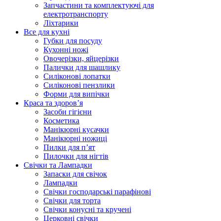
Запчастини та комплектуючі для
електротранспорту
Ліхтарики
Все для кухні
Губки для посуду
Кухонні ножі
Овочерізки, яйцерізки
Палички для шашлику
Силіконові лопатки
Силіконові пензлики
Форми для випічки
Краса та здоров’я
Засоби гігієни
Косметика
Манікюрні кусачки
Манікюрні ножиці
Пилки для п’ят
Пилочки для нігтів
Свічки та Лампадки
Запаски для свічок
Лампадки
Свічки господарські парафінові
Свічки для торта
Свічки конусні та кручені
Церковні свічки