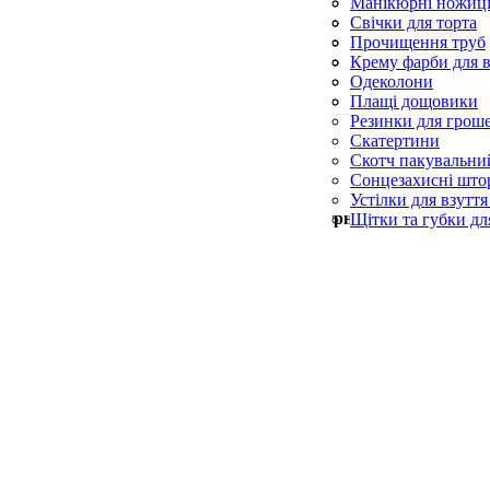
Силіконові пензл
Манікюрні ножиц
Форми для випічк
Пилки для п’ят
Свічки для торта
Пилочки для нігті
Свічки конусні та
Прочищення труб
Церковні свічки
Серветки для при
Крему фарби для в
Синька
Одеколони
Скребки для посу
Плащі дощовики
Резинки для грош
Скатертини
Скотч пакувальни
Сонцезахисні што
Устілки для взуття
Мін. замовлення —
500
грн
Щітки та губки дл