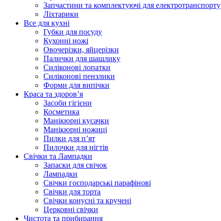
Запчастини та комплектуючі для електротранспорту
Ліхтарики
Все для кухні
Губки для посуду
Кухонні ножі
Овочерізки, яйцерізки
Палички для шашлику
Силіконові лопатки
Силіконові пензлики
Форми для випічки
Краса та здоров’я
Засоби гігієни
Косметика
Манікюрні кусачки
Манікюрні ножиці
Пилки для п’ят
Пилочки для нігтів
Свічки та Лампадки
Запаски для свічок
Лампадки
Свічки господарські парафінові
Свічки для торта
Свічки конусні та кручені
Церковні свічки
Чистота та прибирання