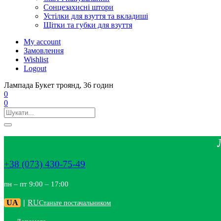
Сонцезахисні штори
Устілки для взуття та вкладиші
Щітки та губки для взуття
My account
Замовлення
Wishlist
Logout
Лампада Букет троянд, 36 годин
0
0
+38 (073) 430-75-49
пн – пт 9:00 – 17:00
UA
|
RU
Станьте постачальником