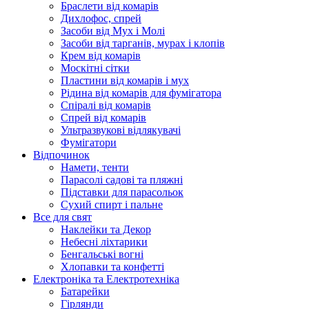
Браслети від комарів
Дихлофос, спрей
Засоби від Мух і Молі
Засоби від тарганів, мурах і клопів
Крем від комарів
Москітні сітки
Пластини від комарів і мух
Рідина від комарів для фумігатора
Спіралі від комарів
Спрей від комарів
Ультразвукові відлякувачі
Фумігатори
Відпочинок
Намети, тенти
Парасолі садові та пляжні
Підставки для парасольок
Сухий спирт і пальне
Все для свят
Наклейки та Декор
Небесні ліхтарики
Бенгальські вогні
Хлопавки та конфетті
Електроніка та Електротехніка
Батарейки
Гірлянди