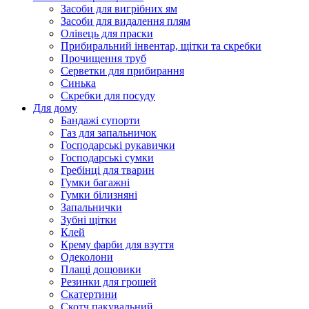
Засоби для вигрібних ям
Засоби для видалення плям
Олівець для праски
Прибиральний інвентар, щітки та скребки
Прочищення труб
Серветки для прибирання
Синька
Скребки для посуду
Для дому
Бандажі супорти
Газ для запальничок
Господарські рукавички
Господарські сумки
Гребінці для тварин
Гумки багажні
Гумки білизняні
Запальнички
Зубні щітки
Клей
Крему фарби для взуття
Одеколони
Плащі дощовики
Резинки для грошей
Скатертини
Скотч пакувальний