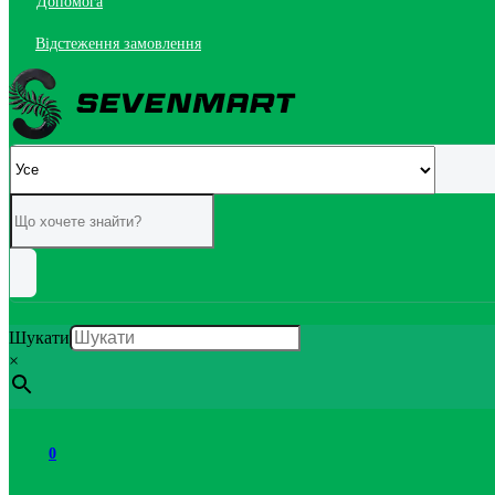
Допомога
Відстеження замовлення
Шукати
×
0