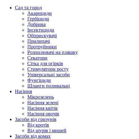
Сад та город
Акарициди
Гербіциди
Добрива
Інсектициди
Обприскувачі
Прилипачі
Протруйники
Розпилювачі на пляшку
Секатори
Сітка для огірків
Стимулятори росту
Універсальні засоби
Фунгіциди
Шланги поливальні
Насіння
Мікрозелень
Насіння зелені
Насіння квітів
Насіння овочів
Засоби від гризунів
Від кротів
Від щурів і мишей
Засоби від комах