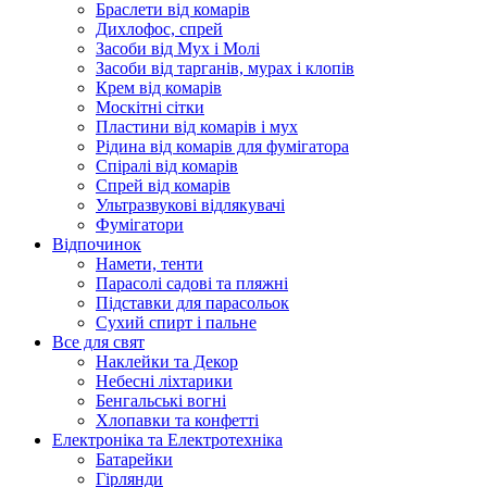
Браслети від комарів
Дихлофос, спрей
Засоби від Мух і Молі
Засоби від тарганів, мурах і клопів
Крем від комарів
Москітні сітки
Пластини від комарів і мух
Рідина від комарів для фумігатора
Спіралі від комарів
Спрей від комарів
Ультразвукові відлякувачі
Фумігатори
Відпочинок
Намети, тенти
Парасолі садові та пляжні
Підставки для парасольок
Сухий спирт і пальне
Все для свят
Наклейки та Декор
Небесні ліхтарики
Бенгальські вогні
Хлопавки та конфетті
Електроніка та Електротехніка
Батарейки
Гірлянди