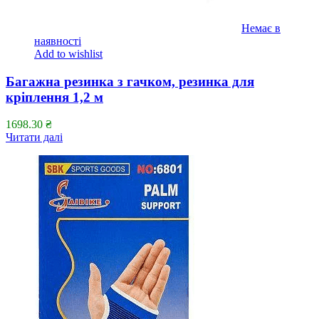
Немає в
наявності
Add to wishlist
Багажна резинка з гачком, резинка для
кріплення 1,2 м
1698.30
₴
Читати далі