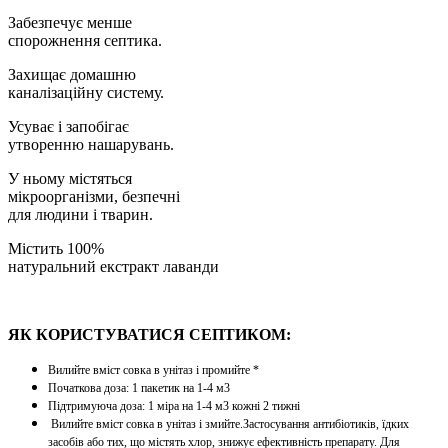
Забезпечує менше
спорожнення септика.
Захищає домашню
каналізаційну систему.
Усуває і запобігає
утворенню нашарувань.
У ньому містяться
мікроорганізми, безпечні
для людини і тварин.
Містить 100%
натуральний екстракт лаванди
ЯК КОРИСТУВАТИСЯ СЕПТИКОМ:
Вилийте вміст совка в унітаз і промийте *
Початкова доза: 1 пакетик на 1-4 м3
Підтримуюча доза: 1 міра на 1-4 м3 кожні 2 тижні
Вилийте вміст совка в унітаз і змийте.Застосування антибіотиків, їдких
засобів або тих, що містять хлор, знижує ефективність препарату. Для