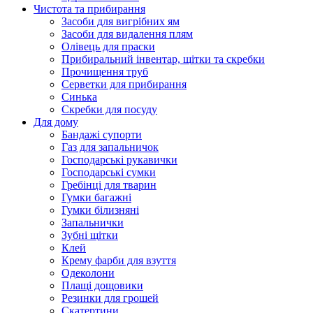
Чистота та прибирання
Засоби для вигрібних ям
Засоби для видалення плям
Олівець для праски
Прибиральний інвентар, щітки та скребки
Прочищення труб
Серветки для прибирання
Синька
Скребки для посуду
Для дому
Бандажі супорти
Газ для запальничок
Господарські рукавички
Господарські сумки
Гребінці для тварин
Гумки багажні
Гумки білизняні
Запальнички
Зубні щітки
Клей
Крему фарби для взуття
Одеколони
Плащі дощовики
Резинки для грошей
Скатертини