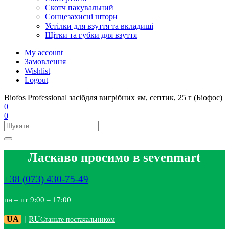
Скотч пакувальний
Сонцезахисні штори
Устілки для взуття та вкладиші
Щітки та губки для взуття
My account
Замовлення
Wishlist
Logout
Biofos Professional засібдля вигрібних ям, септик, 25 г (Біофос)
0
0
Ласкаво просимо в sevenmart
+38 (073) 430-75-49
пн – пт 9:00 – 17:00
UA
|
RU
Станьте постачальником