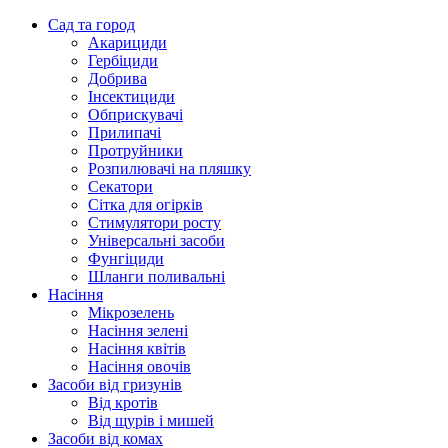
Сад та город
Акарициди
Гербіциди
Добрива
Інсектициди
Обприскувачі
Прилипачі
Протруйники
Розпилювачі на пляшку
Секатори
Сітка для огірків
Стимулятори росту
Універсальні засоби
Фунгіциди
Шланги поливальні
Насіння
Мікрозелень
Насіння зелені
Насіння квітів
Насіння овочів
Засоби від гризунів
Від кротів
Від щурів і мишей
Засоби від комах