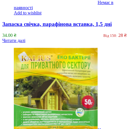
Немає в
наявності
Add to wishlist
Запаска свічка, парафінова вставка, 1,5 дні
34.00
₴
28
₴
Від 150:
Читати далі