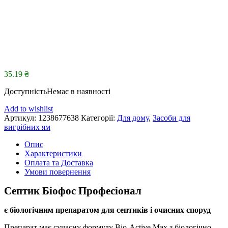
35.19
₴
Доступність
Немає в наявності
Add to wishlist
Артикул:
1238677638
Категорії:
Для дому
,
Засоби для
вигрібних ям
Опис
Характеристики
Оплата та Доставка
Умови повернення
Септик Біофос Професіонал
є біологічним препаратом для септиків і очисних споруд
Препарат має сучасну формулу Bio-Active Max з біологічно