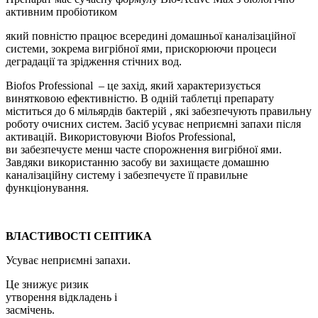
активним пробіотиком
який повністю працює всередині домашньої каналізаційної
системи, зокрема вигрібної ями, прискорюючи процеси
деградації та зрідження стічних вод.
Biofos Professional – це захід, який характеризується
винятковою ефективністю. В одній таблетці препарату
міститься до 6 мільярдів бактерій , які забезпечують правильну
роботу очисних систем. Засіб усуває неприємні запахи після
активацій. Використовуючи Biofos Professional,
ви забезпечуєте менш часте спорожнення вигрібної ями.
Завдяки використанню засобу ви захищаєте домашню
каналізаційну систему і забезпечуєте її правильне
функціонування.
ВЛАСТИВОСТІ СЕПТИКА
Усуває неприємні запахи.
Це знижує ризик
утворення відкладень і
засмічень.