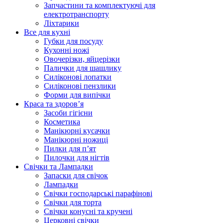
Запчастини та комплектуючі для
електротранспорту
Ліхтарики
Все для кухні
Губки для посуду
Кухонні ножі
Овочерізки, яйцерізки
Палички для шашлику
Силіконові лопатки
Силіконові пензлики
Форми для випічки
Краса та здоров’я
Засоби гігієни
Косметика
Манікюрні кусачки
Манікюрні ножиці
Пилки для п’ят
Пилочки для нігтів
Свічки та Лампадки
Запаски для свічок
Лампадки
Свічки господарські парафінові
Свічки для торта
Свічки конусні та кручені
Церковні свічки