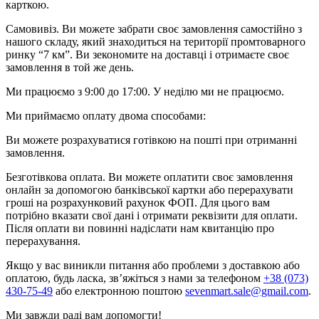
карткою.
Самовивіз. Ви можете забрати своє замовлення самостійно з
нашого складу, який знаходиться на території промтоварного
ринку “7 км”. Ви зекономите на доставці і отримаєте своє
замовлення в той же день.
Ми працюємо з 9:00 до 17:00. У неділю ми не працюємо.
Ми приймаємо оплату двома способами:
Ви можете розрахуватися готівкою на пошті при отриманні
замовлення.
Безготівкова оплата. Ви можете оплатити своє замовлення
онлайн за допомогою банківської картки або перерахувати
гроші на розрахунковий рахунок ФОП. Для цього вам
потрібно вказати свої дані і отримати реквізити для оплати.
Після оплати ви повинні надіслати нам квитанцію про
перерахування.
Якщо у вас виникли питання або проблеми з доставкою або
оплатою, будь ласка, зв’яжіться з нами за телефоном
+38 (073)
430-75-49
або електронною поштою
sevenmart.sale@gmail.com
.
Ми завжди раді вам допомогти!