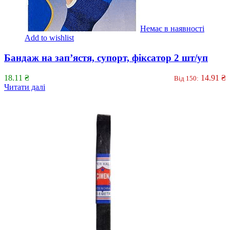
Немає в наявності
Add to wishlist
Бандаж на зап’ястя, супорт, фіксатор 2 шт/уп
18.11
₴
14.91
₴
Від 150:
Читати далі