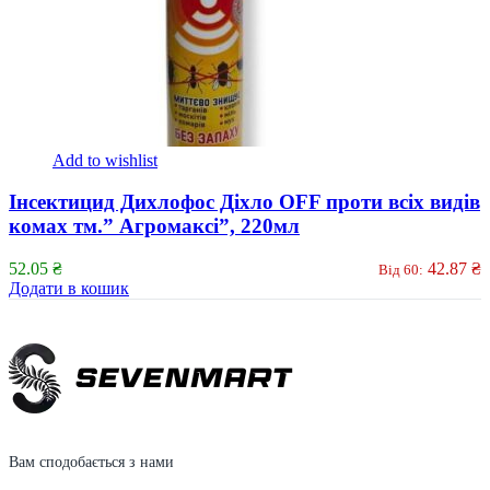
Add to wishlist
Інсектицид Дихлофос Діхло OFF проти всіх видів
комах тм.” Агромаксі”, 220мл
52.05
₴
42.87
₴
Від 60:
Додати в кошик
Вам сподобається з нами