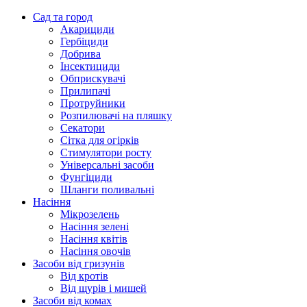
Сад та город
Акарициди
Гербіциди
Добрива
Інсектициди
Обприскувачі
Прилипачі
Протруйники
Розпилювачі на пляшку
Секатори
Сітка для огірків
Стимулятори росту
Універсальні засоби
Фунгіциди
Шланги поливальні
Насіння
Мікрозелень
Насіння зелені
Насіння квітів
Насіння овочів
Засоби від гризунів
Від кротів
Від щурів і мишей
Засоби від комах