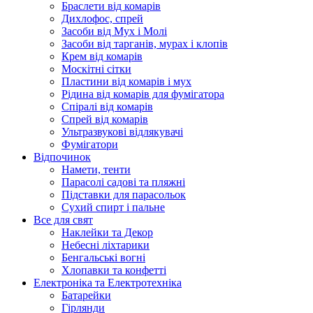
Браслети від комарів
Дихлофос, спрей
Засоби від Мух і Молі
Засоби від тарганів, мурах і клопів
Крем від комарів
Москітні сітки
Пластини від комарів і мух
Рідина від комарів для фумігатора
Спіралі від комарів
Спрей від комарів
Ультразвукові відлякувачі
Фумігатори
Відпочинок
Намети, тенти
Парасолі садові та пляжні
Підставки для парасольок
Сухий спирт і пальне
Все для свят
Наклейки та Декор
Небесні ліхтарики
Бенгальські вогні
Хлопавки та конфетті
Електроніка та Електротехніка
Батарейки
Гірлянди