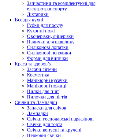
Запчастини та комплектуючі для
електротранспорту
Ліхтарики
Все для кухні
Губки для посуду
Кухонні ножі
Овочерізки, яйцерізки
Палички для шашлику
Силіконові лопатки
Силіконові пензлики
Форми для випічки
Краса та здоров’я
Засоби гігієни
Косметика
Манікюрні кусачки
Манікюрні ножиці
Пилки для п’ят
Пилочки для нігтів
Свічки та Лампадки
Запаски для свічок
Лампадки
Свічки господарські парафінові
Свічки для торта
Свічки конусні та кручені
Церковні свічки