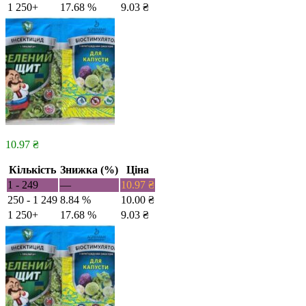
1 250+
17.68 %
9.03
₴
10.97
₴
Кількість
Знижка (%)
Ціна
1 - 249
—
10.97
₴
250 - 1 249
8.84 %
10.00
₴
1 250+
17.68 %
9.03
₴