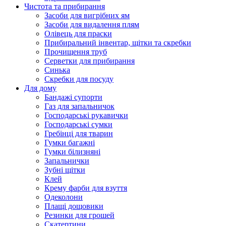
Чистота та прибирання
Засоби для вигрібних ям
Засоби для видалення плям
Олівець для праски
Прибиральний інвентар, щітки та скребки
Прочищення труб
Серветки для прибирання
Синька
Скребки для посуду
Для дому
Бандажі супорти
Газ для запальничок
Господарські рукавички
Господарські сумки
Гребінці для тварин
Гумки багажні
Гумки білизняні
Запальнички
Зубні щітки
Клей
Крему фарби для взуття
Одеколони
Плащі дощовики
Резинки для грошей
Скатертини