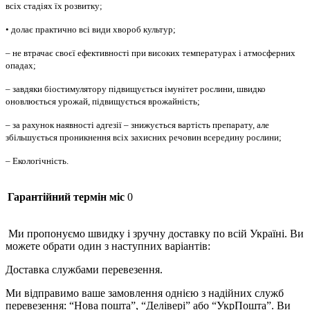
всіх стадіях їх розвитку;
• долає практично всі види хвороб культур;
– не втрачає своєї ефективності при високих температурах і атмосферних
опадах;
– завдяки біостимулятору підвищується імунітет рослини, швидко
оновлюється урожай, підвищується врожайність;
– за рахунок наявності адгезії – знижується вартість препарату, але
збільшується проникнення всіх захисних речовин всередину рослини;
– Екологічність.
Гарантійний термін міс
0
Ми пропонуємо швидку і зручну доставку по всій Україні. Ви
можете обрати один з наступних варіантів:
Доставка службами перевезення.
Ми відправимо ваше замовлення однією з надійних служб
перевезення: “Нова пошта”, “Делівері” або “УкрПошта”. Ви