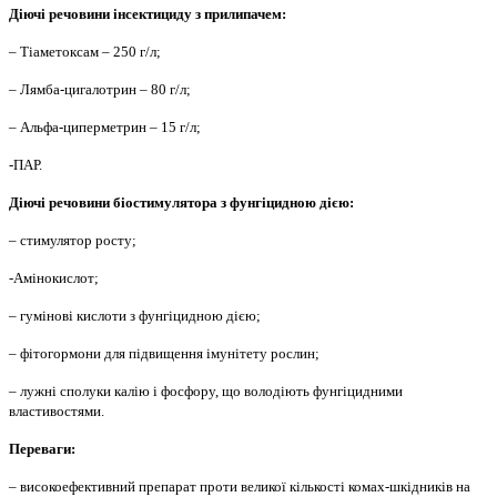
Діючі речовини інсектициду з прилипачем:
– Тіаметоксам – 250 г/л;
– Лямба-цигалотрин – 80 г/л;
– Альфа-циперметрин – 15 г/л;
-ПАР.
Діючі речовини біостимулятора з фунгіцидною дією:
– стимулятор росту;
-Амінокислот;
– гумінові кислоти з фунгіцидною дією;
– фітогормони для підвищення імунітету рослин;
– лужні сполуки калію і фосфору, що володіють фунгіцидними
властивостями.
Переваги:
– високоефективний препарат проти великої кількості комах-шкідників на