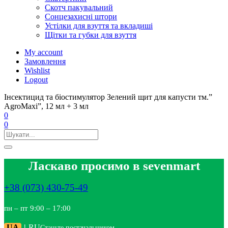
Скотч пакувальний
Сонцезахисні штори
Устілки для взуття та вкладиші
Щітки та губки для взуття
My account
Замовлення
Wishlist
Logout
Інсектицид та біостимулятор Зелений щит для капусти тм.”
AgroMaxi”, 12 мл + 3 мл
0
0
Ласкаво просимо в sevenmart
+38 (073) 430-75-49
пн – пт 9:00 – 17:00
UA
|
RU
Станьте постачальником