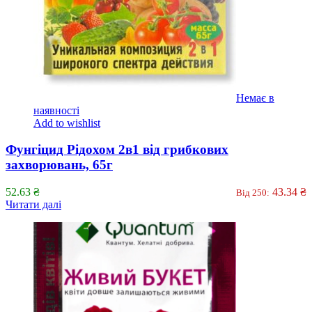
Немає в
наявності
Add to wishlist
Фунгіцид Рідохом 2в1 від грибкових
захворювань, 65г
52.63
₴
43.34
₴
Від 250:
Читати далі