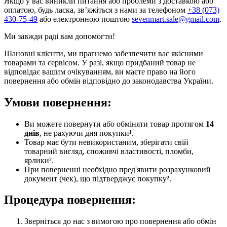
Якщо у вас виникли питання або проблеми з доставкою або
оплатою, будь ласка, зв’яжіться з нами за телефоном
+38 (073)
430-75-49
або електронною поштою
sevenmart.sale@gmail.com
.
Ми завжди раді вам допомогти!
Шановні клієнти, ми прагнемо забезпечити вас якісними
товарами та сервісом. У разі, якщо придбаний товар не
відповідає вашим очікуванням, ви маєте право на його
повернення або обмін відповідно до законодавства України.
Умови повернення:
Ви можете повернути або обміняти товар протягом
14
днів
, не рахуючи дня покупки¹.
Товар має бути невикористаним, зберігати свій
товарний вигляд, споживчі властивості, пломби,
ярлики².
При поверненні необхідно пред'явити розрахунковий
документ (чек), що підтверджує покупку².
Процедура повернення:
Зверніться до нас з вимогою про повернення або обмін