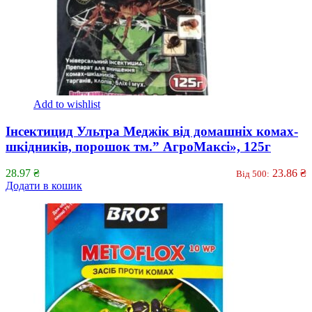
Add to wishlist
Інсектицид Ультра Меджік від домашніх комах-
шкідників, порошок тм.” АгроМаксі», 125г
28.97
₴
23.86
₴
Від 500:
Додати в кошик