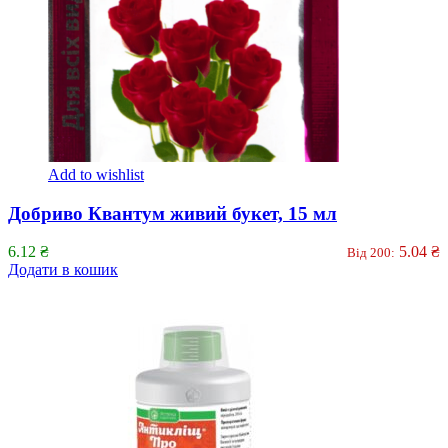
Add to wishlist
Добриво Квантум живий букет, 15 мл
6.12
₴
5.04
₴
Від 200:
Додати в кошик