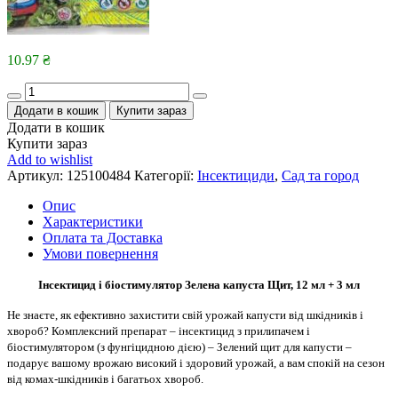
10.97
₴
Quantity
Додати в кошик
Купити зараз
Додати в кошик
Купити зараз
Add to wishlist
Артикул:
125100484
Категорії:
Інсектициди
,
Сад та город
Опис
Характеристики
Оплата та Доставка
Умови повернення
Інсектицид і біостимулятор Зелена капуста Щит, 12 мл + 3 мл
Не знаєте, як ефективно захистити свій урожай капусти від шкідників і
хвороб? Комплексний препарат – інсектицид з прилипачем і
біостимулятором (з фунгіцидною дією) – Зелений щит для капусти –
подарує вашому врожаю високий і здоровий урожай, а вам спокій на сезон
від комах-шкідників і багатьох хвороб.