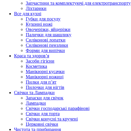
Запчастини та комплектуючі для електротранспорту
Ліхтарики
Все для кухні
Губки для посуду
Кухонні ножі
Овочерізки, яйцерізки
Палички для шашлику
Силіконові лопатки
Силіконові пензлики
Форми для випічки
Краса та здоров’я
Засоби гігієни
Косметика
Манікюрні кусачки
Манікюрні ножиці
Пилки для п’ят
Пилочки для нігтів
Свічки та Лампадки
Запаски для свічок
Лампадки
Свічки господарські парафінові
Свічки для торта
Свічки конусні та кручені
Церковні свічки
Чистота та прибирання