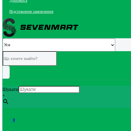
Допомога
Відстеження замовлення
Шукати
×
0