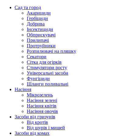
Сад та город
Акарициди
Гербіциди
Добрива
Інсектициди
Обприскувачі
Прилипачі
Протруйники
Розпилювачі на пляшку
Секатори
Сітка для огірків
Стимулятори росту
Універсальні засоби
Фунгіциди
Шланги поливальні
Насіння
Мікрозелень
Насіння зелені
Насіння квітів
Насіння овочів
Засоби від гризунів
Від кротів
Від щурів і мишей
Засоби від комах