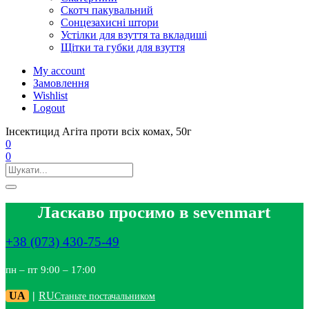
Скотч пакувальний
Сонцезахисні штори
Устілки для взуття та вкладиші
Щітки та губки для взуття
My account
Замовлення
Wishlist
Logout
Інсектицид Агіта проти всіх комах, 50г
0
0
Ласкаво просимо в sevenmart
+38 (073) 430-75-49
пн – пт 9:00 – 17:00
UA
|
RU
Станьте постачальником