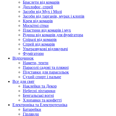
Браслети від комарів
Дихлофос, спрей
Засоби від Мух і Молі
Засоби від тарганів, мурах і клопів
Крем від комарів
Москітні сітки
Пластини від комарів і мух
Рідина від комарів для фумігатора
Спіралі від комарів
Спрей від комарів
Ультразвукові відлякувачі
Фумігатори
Відпочинок
Намети, тенти
Парасолі садові та пляжні
Підставки для парасольок
Сухий спирт і пальне
Все для свят
Наклейки та Декор
Небесні ліхтарики
Бенгальські вогні
Хлопавки та конфетті
Електроніка та Електротехніка
Батарейки
Гірлянди