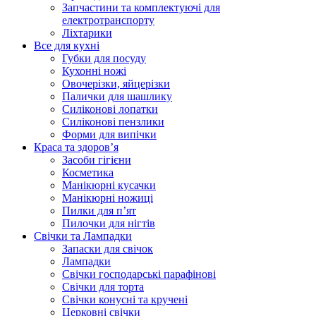
Запчастини та комплектуючі для
електротранспорту
Ліхтарики
Все для кухні
Губки для посуду
Кухонні ножі
Овочерізки, яйцерізки
Палички для шашлику
Силіконові лопатки
Силіконові пензлики
Форми для випічки
Краса та здоров’я
Засоби гігієни
Косметика
Манікюрні кусачки
Манікюрні ножиці
Пилки для п’ят
Пилочки для нігтів
Свічки та Лампадки
Запаски для свічок
Лампадки
Свічки господарські парафінові
Свічки для торта
Свічки конусні та кручені
Церковні свічки