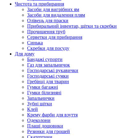
Чистота та прибирання
Засоби для вигрібних ям
Засоби для видалення плям
Олівець для праски
Прибиральний інвентар, щітки та скребки
Прочищення труб
Серветки для прибирання
Синька
Скребки для посуду
Для дому
Бандажі супорти
Газ для запальничок
Господарські рукавички
Господарські сумки
Гребінці для тварин
Гумки багажні
Гумки білизняні
Запальнички
Зубні щітки
Клей
Крему фарби для взуття
Одеколони
Плащі дощовики
Резинки для грошей
Скатертини