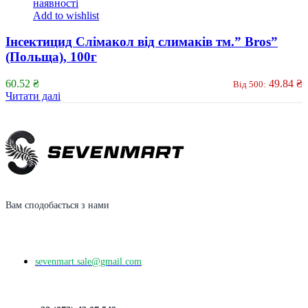
наявності
Add to wishlist
Інсектицид Слімакол від слимаків тм.” Bros”
(Польща), 100г
60.52
₴
49.84
₴
Від 500:
Читати далі
Вам сподобається з нами
sevenmart.sale@gmail.com