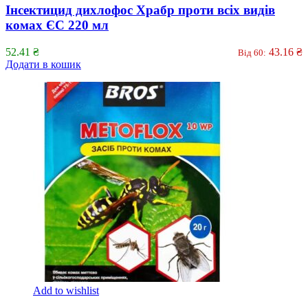
Інсектицид дихлофос Храбр проти всіх видів
комах ЄС 220 мл
52.41
₴
43.16
₴
Від 60:
Додати в кошик
Add to wishlist