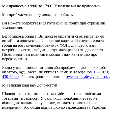
Ми працюємо з 9:00 до 17:00. У неділю ми не працюємо.
Ми приймаємо оплату двома способами:
Ви можете розрахуватися готівкою на пошті при отриманні
замовлення.
Безготівкова оплата. Ви можете оплатити своє замовлення
онлайн за допомогою банківської картки або перерахувати
гроші на розрахунковий рахунок ФОП. Для цього вам
потрібно вказати свої дані і отримати реквізити для оплати.
Після оплати ви повинні надіслати нам квитанцію про
перерахування.
Якщо у вас виникли питання або проблеми з доставкою або
оплатою, будь ласка, зв’яжіться з нами за телефоном
+38 (073)
430-75-49
або електронною поштою
sevenmart.sale@gmail.com
.
Ми завжди раді вам допомогти!
Шановні клієнти, ми прагнемо забезпечити вас якісними
товарами та сервісом. У разі, якщо придбаний товар не
відповідає вашим очікуванням, ви маєте право на його
повернення або обмін відповідно до законодавства України.