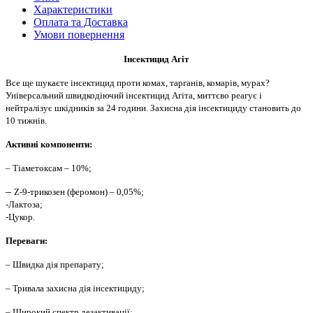
Характеристики
Оплата та Доставка
Умови повернення
Інсектицид Агіт
Все ще шукаєте інсектицид проти комах, тарганів, комарів, мурах?
У
ніверсальний швидкодіючий інсектицид Агіта, миттєво реагує і
нейтралізує шкідників за 24 години. Захисна дія інсектициду становить до
10 тижнів.
Активні компоненти:
– Тіаметоксам – 10%;
–
Z-9-трикозен
(феромон) – 0,05%;
-Лактоза;
-Цукор.
Переваги:
– Швидка дія препарату;
– Тривала захисна дія інсектициду;
– Широкий спектр дезактивації;