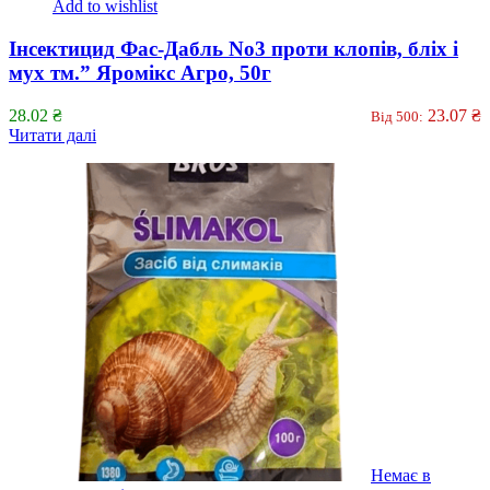
Add to wishlist
Інсектицид Фас-Дабль No3 проти клопів, бліх і
мух тм.” Яромікс Агро, 50г
28.02
₴
23.07
₴
Від 500:
Читати далі
Немає в