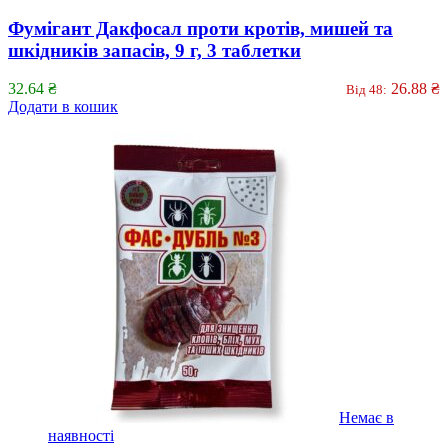
Фумігант Дакфосал проти кротів, мишей та
шкідників запасів, 9 г, 3 таблетки
32.64
₴
26.88
₴
Від 48:
Додати в кошик
Немає в
наявності