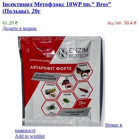
Інсектицид Метофлокс 10WP tm.” Bros”
(Польща), 20г
61.20
₴
50.4
₴
Від 500:
Додати в кошик
Немає в
наявності
Add to wishlist