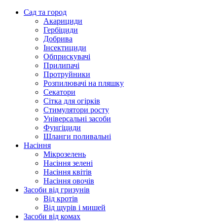
Сад та город
Акарициди
Гербіциди
Добрива
Інсектициди
Обприскувачі
Прилипачі
Протруйники
Розпилювачі на пляшку
Секатори
Сітка для огірків
Стимулятори росту
Універсальні засоби
Фунгіциди
Шланги поливальні
Насіння
Мікрозелень
Насіння зелені
Насіння квітів
Насіння овочів
Засоби від гризунів
Від кротів
Від щурів і мишей
Засоби від комах