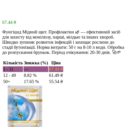
67.44
₴
Фунгіцид Мідний щит. Профілактин 🌿 — ефективний засіб
для захисту від моніліозу, парші, мілдью та інших хвороб.
Швидко зупиняє розвиток інфекцій і захищає рослини до
стадії бутонізації. Норма витрати: 50 г на 8-10 л води. Обробка
до розпускання бруньок. Період очікування: 20-30 днів. 🚀🌱
Кількість
Знижка (%)
Ціна
1 - 11
—
67.44
₴
12 - 49
8.82 %
61.49
₴
50+
17.65 %
55.54
₴