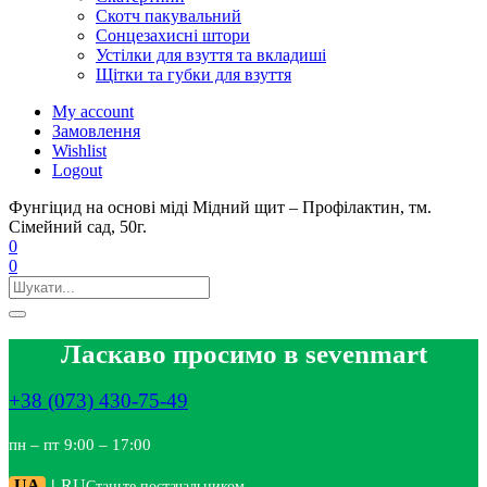
Скотч пакувальний
Сонцезахисні штори
Устілки для взуття та вкладиші
Щітки та губки для взуття
My account
Замовлення
Wishlist
Logout
Фунгіцид на основі міді Мідний щит – Профілактин, тм.
Сімейний сад, 50г.
0
0
Ласкаво просимо в sevenmart
+38 (073) 430-75-49
пн – пт 9:00 – 17:00
UA
|
RU
Станьте постачальником