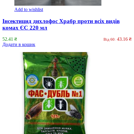
Add to wishlist
Інсектицид дихлофос Храбр проти всіх видів
комах ЄС 220 мл
52.41
₴
43.16
₴
Від 60:
Додати в кошик