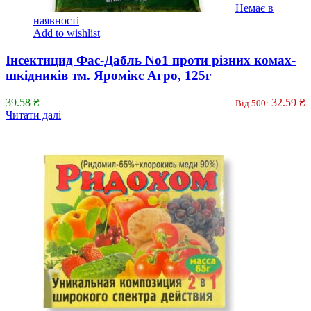
Немає в
наявності
Add to wishlist
Інсектицид Фас-Дабль No1 проти різних комах-
шкідників тм. Яромікс Агро, 125г
39.58
₴
32.59
₴
Від 500:
Читати далі