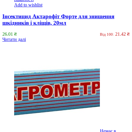
Add to wishlist
Інсектицид Актарофіт Форте для знищення
шкідників і кліщів, 20мл
26.01
₴
21.42
₴
Від 100:
Читати далі
Немає в