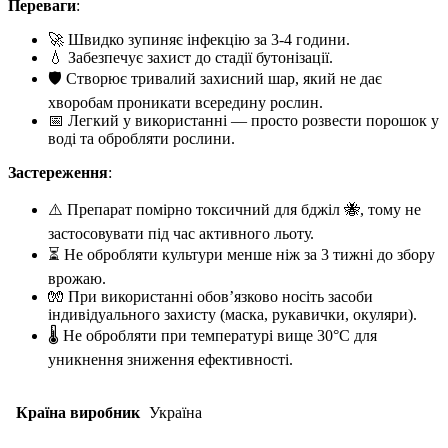
Переваги
:
🚀 Швидко зупиняє інфекцію за 3-4 години.
💧 Забезпечує захист до стадії бутонізації.
🛡️ Створює тривалий захисний шар, який не дає
хворобам проникати всередину рослин.
📅 Легкий у використанні — просто розвести порошок у
воді та обробляти рослини.
Застереження
:
⚠️ Препарат помірно токсичний для бджіл 🐝, тому не
застосовувати під час активного льоту.
⏳ Не обробляти культури менше ніж за 3 тижні до збору
врожаю.
🧤 При використанні обов’язково носіть засоби
індивідуального захисту (маска, рукавички, окуляри).
🌡️ Не обробляти при температурі вище 30°C для
уникнення зниження ефективності.
Країна виробник
Україна