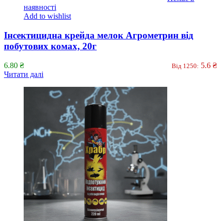
наявності
Add to wishlist
Інсектицидна крейда мелок Агрометрин від
побутових комах, 20г
6.80
₴
5.6
₴
Від 1250:
Читати далі