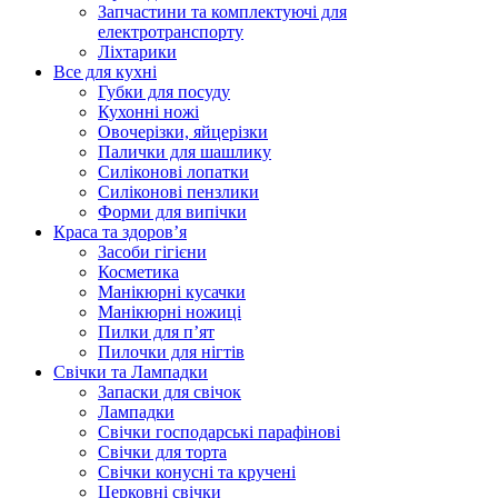
Запчастини та комплектуючі для
електротранспорту
Ліхтарики
Все для кухні
Губки для посуду
Кухонні ножі
Овочерізки, яйцерізки
Палички для шашлику
Силіконові лопатки
Силіконові пензлики
Форми для випічки
Краса та здоров’я
Засоби гігієни
Косметика
Манікюрні кусачки
Манікюрні ножиці
Пилки для п’ят
Пилочки для нігтів
Свічки та Лампадки
Запаски для свічок
Лампадки
Свічки господарські парафінові
Свічки для торта
Свічки конусні та кручені
Церковні свічки