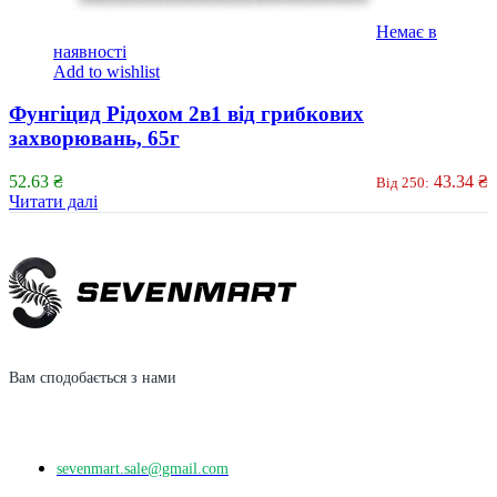
Немає в
наявності
Add to wishlist
Фунгіцид Рідохом 2в1 від грибкових
захворювань, 65г
52.63
₴
43.34
₴
Від 250:
Читати далі
Вам сподобається з нами
sevenmart.sale@gmail.com