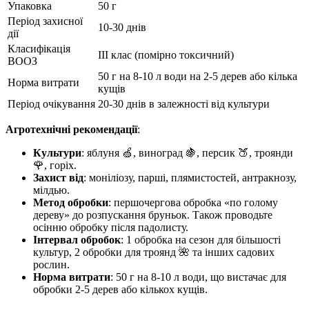
Упаковка
50 г
Період захисної
10-30 днів
дії
Класифікація
ІІІ клас (помірно токсичний)
ВООЗ
50 г на 8-10 л води на 2-5 дерев або кілька
Норма витрати
кущів
Період очікування
20-30 днів в залежності від культури
Агротехнічні рекомендації
:
Культури
: яблуня 🍏, виноград 🍇, персик 🍑, троянди
🌹, горіх.
Захист від
: моніліозу, парші, плямистостей, антракнозу,
мілдью.
Метод обробки
: першочергова обробка «по голому
дереву» до розпускання бруньок. Також проводьте
осінню обробку після падолисту.
Інтервал обробок
: 1 обробка на сезон для більшості
культур, 2 обробки для троянд 🌺 та інших садових
рослин.
Норма витрати
: 50 г на 8-10 л води, що вистачає для
обробки 2-5 дерев або кількох кущів.