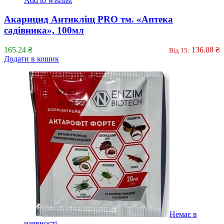
Add to wishlist
Акарицид Антикліщ PRO тм. «Аптека
садівника», 100мл
165.24
₴
136.08
₴
Від 15:
Додати в кошик
Немає в
наявності