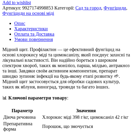
Add to wishlist
Артикул:
9927174998853
Категорії:
Сад та город
,
Фунгіциди
,
Фунгіциди на основі міді
Опис
Характеристики
Оплата та Доставка
Умови повернення
Мідний щит. Профілактин — це ефективний фунгіцид на
основі хлорокису міді та цимоксанілу, який поєднує захисні та
лікувальні властивості. Він надійно бореться з широким
спектром хвороб, таких як моніліоз, парша, мілдью, антракноз
та інші. Завдяки своїм активним компонентам, препарат
швидко зупиняє інфекції на будь-якому етапі розвитку 🌱.
Мідний щит застосовується для обробки садових культур,
таких як яблуня, виноград, троянди та багато інших.
📊
Ключові параметри товару
:
Параметр
Значення
Діюча речовина
Хлорокис міді 398 г/кг, цимоксаніл 42 г/кг
Препаративна
Порошок, що змочується
форма