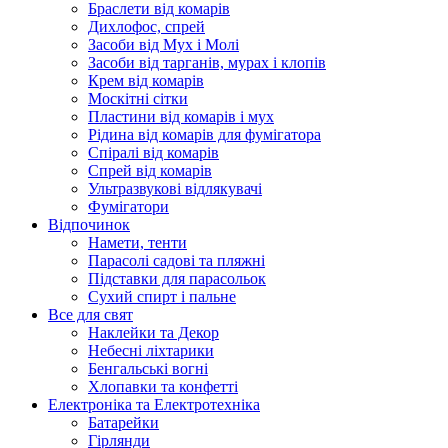
Браслети від комарів
Дихлофос, спрей
Засоби від Мух і Молі
Засоби від тарганів, мурах і клопів
Крем від комарів
Москітні сітки
Пластини від комарів і мух
Рідина від комарів для фумігатора
Спіралі від комарів
Спрей від комарів
Ультразвукові відлякувачі
Фумігатори
Відпочинок
Намети, тенти
Парасолі садові та пляжні
Підставки для парасольок
Сухий спирт і пальне
Все для свят
Наклейки та Декор
Небесні ліхтарики
Бенгальські вогні
Хлопавки та конфетті
Електроніка та Електротехніка
Батарейки
Гірлянди