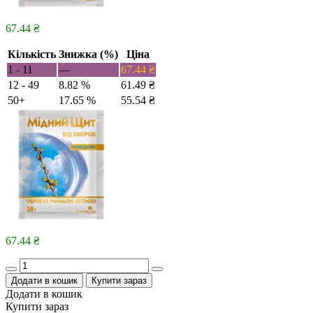
67.44
₴
Кількість
Знижка (%)
Ціна
1 - 11
—
67.44
₴
12 - 49
8.82 %
61.49
₴
50+
17.65 %
55.54
₴
67.44
₴
Quantity
Додати в кошик
Купити зараз
Додати в кошик
Купити зараз