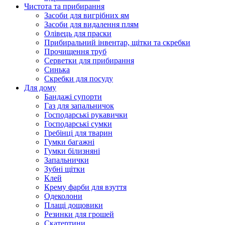
Чистота та прибирання
Засоби для вигрібних ям
Засоби для видалення плям
Олівець для праски
Прибиральний інвентар, щітки та скребки
Прочищення труб
Серветки для прибирання
Синька
Скребки для посуду
Для дому
Бандажі супорти
Газ для запальничок
Господарські рукавички
Господарські сумки
Гребінці для тварин
Гумки багажні
Гумки білизняні
Запальнички
Зубні щітки
Клей
Крему фарби для взуття
Одеколони
Плащі дощовики
Резинки для грошей
Скатертини