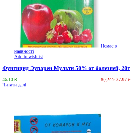
Немає в
наявності
Add to wishlist
Фунгицид Эупарен Мульти 50% от болезней, 20г
46.10
₴
37.97
₴
Від 500:
Читати далі