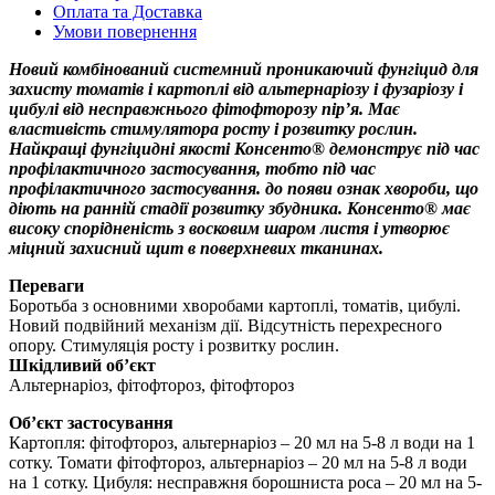
Оплата та Доставка
Умови повернення
Новий комбінований системний проникаючий фунгіцид для
захисту томатів і картоплі від альтернаріозу і фузаріозу і
цибулі від несправжнього фітофторозу пір’я. Має
властивість стимулятора росту і розвитку рослин.
Найкращі фунгіцидні якості Консенто® демонструє під час
профілактичного застосування, тобто під час
профілактичного застосування. до появи ознак хвороби, що
діють на ранній стадії розвитку збудника. Консенто® має
високу спорідненість з восковим шаром листя і утворює
міцний захисний щит в поверхневих тканинах.
Переваги
Боротьба з основними хворобами картоплі, томатів, цибулі.
Новий подвійний механізм дії. Відсутність перехресного
опору. Стимуляція росту і розвитку рослин.
Шкідливий об’єкт
Альтернаріоз, фітофтороз, фітофтороз
Об’єкт застосування
Картопля: фітофтороз, альтернаріоз – 20 мл на 5-8 л води на 1
сотку. Томати фітофтороз, альтернаріоз – 20 мл на 5-8 л води
на 1 сотку. Цибуля: несправжня борошниста роса – 20 мл на 5-