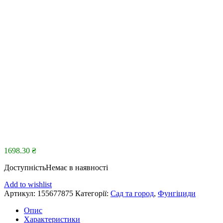
1698.30
₴
Доступність
Немає в наявності
Add to wishlist
Артикул:
155677875
Категорії:
Сад та город
,
Фунгіциди
Опис
Характеристики