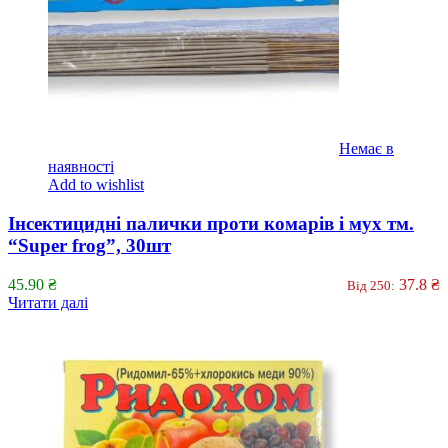
Немає в
наявності
Add to wishlist
Інсектицидні палички проти комарів і мух тм.
“Super frog”, 30шт
45.90
₴
37.8
₴
Від 250:
Читати далі