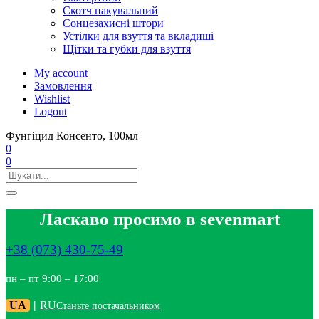
Скотч пакувальний
Сонцезахисні штори
Устілки для взуття та вкладиші
Щітки та губки для взуття
My account
Замовлення
Wishlist
Logout
Фунгіцид Консенто, 100мл
0
0
Ласкаво просимо в sevenmart
+38 (073) 430-75-49
пн – пт 9:00 – 17:00
UA
|
RU
Станьте постачальником