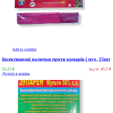
Add to wishlist
Інсектицидні палички проти комарів і мух, 15шт
55.25
₴
45.5
₴
Від 50:
Додати в кошик