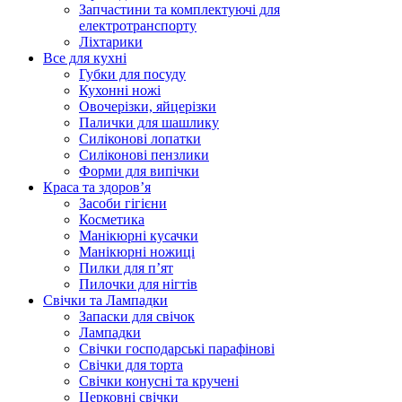
Запчастини та комплектуючі для
електротранспорту
Ліхтарики
Все для кухні
Губки для посуду
Кухонні ножі
Овочерізки, яйцерізки
Палички для шашлику
Силіконові лопатки
Силіконові пензлики
Форми для випічки
Краса та здоров’я
Засоби гігієни
Косметика
Манікюрні кусачки
Манікюрні ножиці
Пилки для п’ят
Пилочки для нігтів
Свічки та Лампадки
Запаски для свічок
Лампадки
Свічки господарські парафінові
Свічки для торта
Свічки конусні та кручені
Церковні свічки