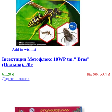
Add to wishlist
Інсектицид Метофлокс 10WP tm.” Bros”
(Польща), 20г
61.20
₴
50.4
₴
Від 500:
Додати в кошик