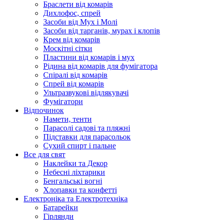
Браслети від комарів
Дихлофос, спрей
Засоби від Мух і Молі
Засоби від тарганів, мурах і клопів
Крем від комарів
Москітні сітки
Пластини від комарів і мух
Рідина від комарів для фумігатора
Спіралі від комарів
Спрей від комарів
Ультразвукові відлякувачі
Фумігатори
Відпочинок
Намети, тенти
Парасолі садові та пляжні
Підставки для парасольок
Сухий спирт і пальне
Все для свят
Наклейки та Декор
Небесні ліхтарики
Бенгальські вогні
Хлопавки та конфетті
Електроніка та Електротехніка
Батарейки
Гірлянди