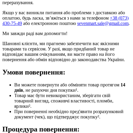
перерахування.
Якщо у вас виникли питання або проблеми з доставкою або
оплатою, будь ласка, зв’яжіться з нами за телефоном
+38 (073)
430-75-49
або електронною поштою
sevenmart.sale@gmail.com
.
Ми завжди раді вам допомогти!
Шановні клієнти, ми прагнемо забезпечити вас якісними
товарами та сервісом. У разі, якщо придбаний товар не
відповідає вашим очікуванням, ви маєте право на його
повернення або обмін відповідно до законодавства України.
Умови повернення:
Ви можете повернути або обміняти товар протягом
14
днів
, не рахуючи дня покупки¹.
Товар має бути невикористаним, зберігати свій
товарний вигляд, споживчі властивості, пломби,
ярлики².
При поверненні необхідно пред'явити розрахунковий
документ (чек), що підтверджує покупку².
Процедура повернення: