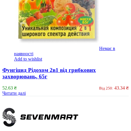
Немає в
наявності
Add to wishlist
Фунгіцид Рідохом 2в1 від грибкових
захворювань, 65г
52.63
₴
43.34
₴
Від 250:
Читати далі