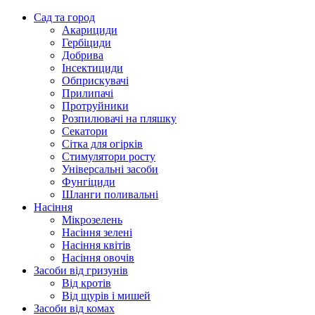
Сад та город
Акарициди
Гербіциди
Добрива
Інсектициди
Обприскувачі
Прилипачі
Протруйники
Розпилювачі на пляшку
Секатори
Сітка для огірків
Стимулятори росту
Універсальні засоби
Фунгіциди
Шланги поливальні
Насіння
Мікрозелень
Насіння зелені
Насіння квітів
Насіння овочів
Засоби від гризунів
Від кротів
Від щурів і мишей
Засоби від комах