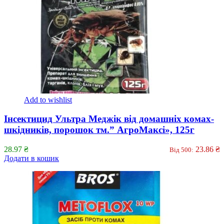
Add to wishlist
Інсектицид Ультра Меджік від домашніх комах-
шкідників, порошок тм.” АгроМаксі», 125г
28.97
₴
23.86
₴
Від 500:
Додати в кошик