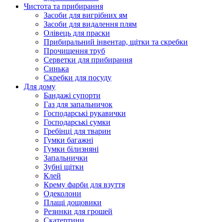
Чистота та прибирання
Засоби для вигрібних ям
Засоби для видалення плям
Олівець для праски
Прибиральний інвентар, щітки та скребки
Прочищення труб
Серветки для прибирання
Синька
Скребки для посуду
Для дому
Бандажі супорти
Газ для запальничок
Господарські рукавички
Господарські сумки
Гребінці для тварин
Гумки багажні
Гумки білизняні
Запальнички
Зубні щітки
Клей
Крему фарби для взуття
Одеколони
Плащі дощовики
Резинки для грошей
Скатертини