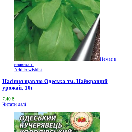
Немає в
наявності
Add to wishlist
Насіння щавлю Одеська тм. Найкращий
урожай, 10г
7.40
₴
Читати далі