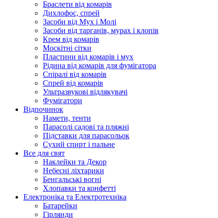
Браслети від комарів
Дихлофос, спрей
Засоби від Мух і Молі
Засоби від тарганів, мурах і клопів
Крем від комарів
Москітні сітки
Пластини від комарів і мух
Рідина від комарів для фумігатора
Спіралі від комарів
Спрей від комарів
Ультразвукові відлякувачі
Фумігатори
Відпочинок
Намети, тенти
Парасолі садові та пляжні
Підставки для парасольок
Сухий спирт і пальне
Все для свят
Наклейки та Декор
Небесні ліхтарики
Бенгальські вогні
Хлопавки та конфетті
Електроніка та Електротехніка
Батарейки
Гірлянди