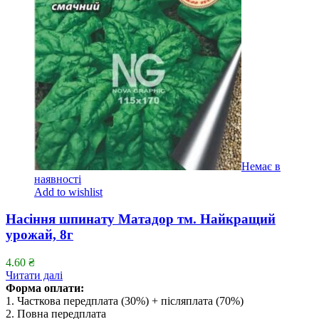
Немає в
наявності
Add to wishlist
Насіння шпинату Матадор тм. Найкращий
урожай, 8г
4.60
₴
Читати далі
Форма оплати:
1. Часткова передплата (30%) + післяплата (70%)
2. Повна передплата