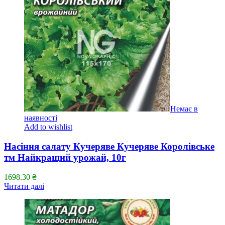
Немає в
наявності
Add to wishlist
Насіння салату Кучеряве Кучеряве Королівське
тм Найкращий урожай, 10г
1698.30
₴
Читати далі