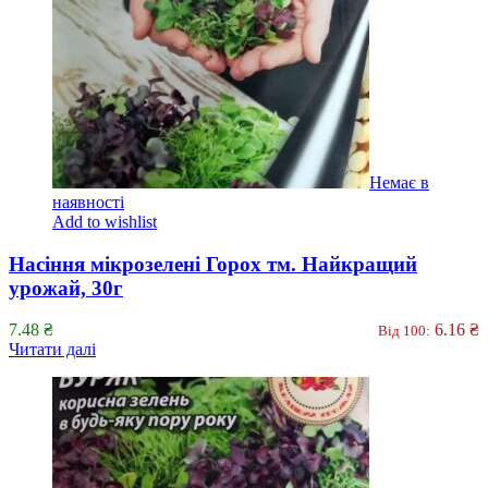
Немає в
наявності
Add to wishlist
Насіння мікрозелені Горох тм. Найкращий
урожай, 30г
7.48
₴
6.16
₴
Від 100:
Читати далі