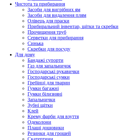
Чистота та прибирання
Засоби для вигрібних ям
Засоби для видалення плям
Олівець для праски
Прибиральний інвентар, щітки та скребки
Прочищення труб
Серветки для прибирання
Синька
Скребки для посуду
Для дому
Бандажі супорти
Газ для запальничок
Господарські рукавички
Господарські сумки
Гребінці для тварин
Гумки багажні
Гумки білизняні
Запальнички
Зубні щітки
Клей
Крему фарби для взуття
Одеколони
Плащі дощовики
Резинки для грошей
Скатертини