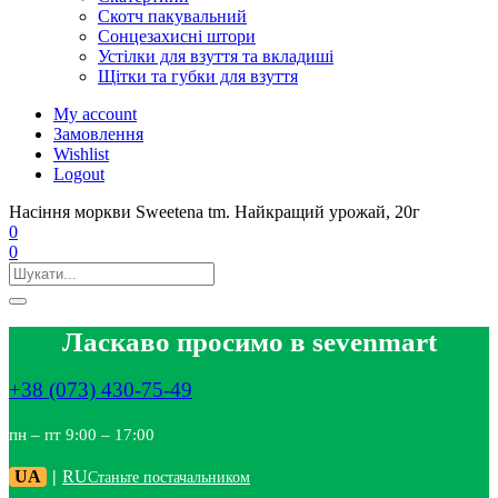
Скотч пакувальний
Сонцезахисні штори
Устілки для взуття та вкладиші
Щітки та губки для взуття
My account
Замовлення
Wishlist
Logout
Насіння моркви Sweetena tm. Найкращий урожай, 20г
0
0
Ласкаво просимо в sevenmart
+38 (073) 430-75-49
пн – пт 9:00 – 17:00
UA
|
RU
Станьте постачальником