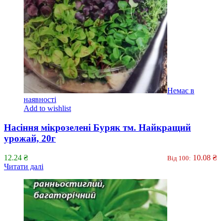
Немає в
наявності
Add to wishlist
Насіння мікрозелені Буряк тм. Найкращий
урожай, 20г
12.24
₴
10.08
₴
Від 100:
Читати далі