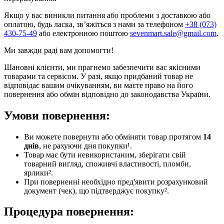
Якщо у вас виникли питання або проблеми з доставкою або
оплатою, будь ласка, зв’яжіться з нами за телефоном
+38 (073)
430-75-49
або електронною поштою
sevenmart.sale@gmail.com
.
Ми завжди раді вам допомогти!
Шановні клієнти, ми прагнемо забезпечити вас якісними
товарами та сервісом. У разі, якщо придбаний товар не
відповідає вашим очікуванням, ви маєте право на його
повернення або обмін відповідно до законодавства України.
Умови повернення:
Ви можете повернути або обміняти товар протягом
14
днів
, не рахуючи дня покупки¹.
Товар має бути невикористаним, зберігати свій
товарний вигляд, споживчі властивості, пломби,
ярлики².
При поверненні необхідно пред'явити розрахунковий
документ (чек), що підтверджує покупку².
Процедура повернення: