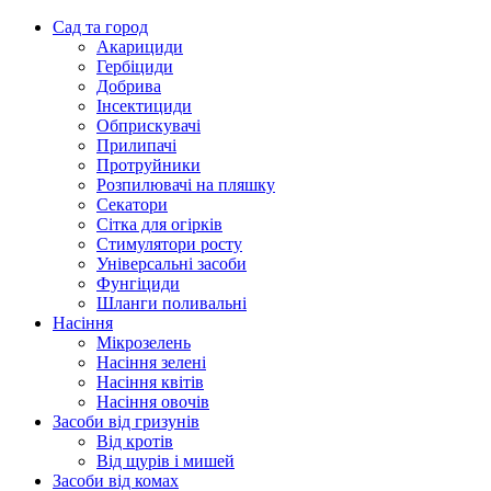
Сад та город
Акарициди
Гербіциди
Добрива
Інсектициди
Обприскувачі
Прилипачі
Протруйники
Розпилювачі на пляшку
Секатори
Сітка для огірків
Стимулятори росту
Універсальні засоби
Фунгіциди
Шланги поливальні
Насіння
Мікрозелень
Насіння зелені
Насіння квітів
Насіння овочів
Засоби від гризунів
Від кротів
Від щурів і мишей
Засоби від комах