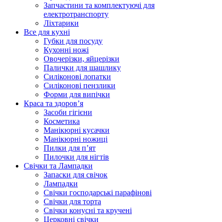
Запчастини та комплектуючі для
електротранспорту
Ліхтарики
Все для кухні
Губки для посуду
Кухонні ножі
Овочерізки, яйцерізки
Палички для шашлику
Силіконові лопатки
Силіконові пензлики
Форми для випічки
Краса та здоров’я
Засоби гігієни
Косметика
Манікюрні кусачки
Манікюрні ножиці
Пилки для п’ят
Пилочки для нігтів
Свічки та Лампадки
Запаски для свічок
Лампадки
Свічки господарські парафінові
Свічки для торта
Свічки конусні та кручені
Церковні свічки