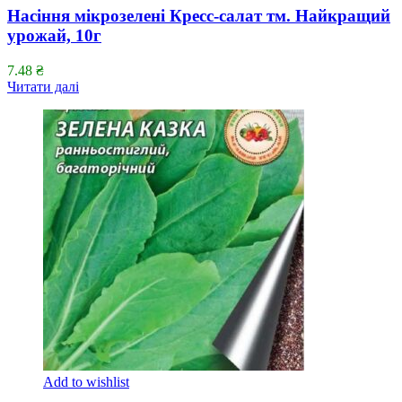
Насіння мікрозелені Кресс-салат тм. Найкращий
урожай, 10г
7.48
₴
Читати далі
Add to wishlist