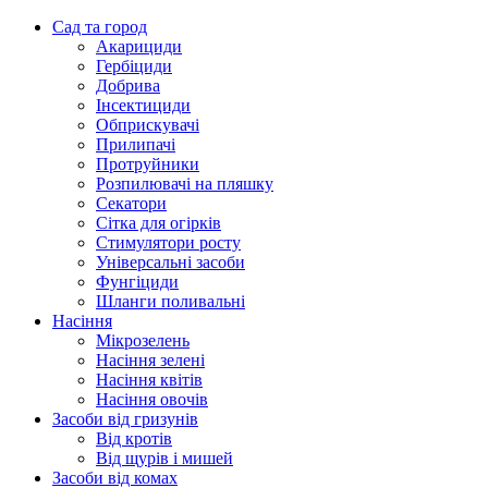
Сад та город
Акарициди
Гербіциди
Добрива
Інсектициди
Обприскувачі
Прилипачі
Протруйники
Розпилювачі на пляшку
Секатори
Сітка для огірків
Стимулятори росту
Універсальні засоби
Фунгіциди
Шланги поливальні
Насіння
Мікрозелень
Насіння зелені
Насіння квітів
Насіння овочів
Засоби від гризунів
Від кротів
Від щурів і мишей
Засоби від комах