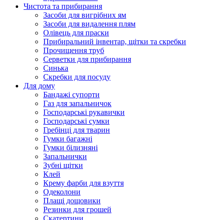
Чистота та прибирання
Засоби для вигрібних ям
Засоби для видалення плям
Олівець для праски
Прибиральний інвентар, щітки та скребки
Прочищення труб
Серветки для прибирання
Синька
Скребки для посуду
Для дому
Бандажі супорти
Газ для запальничок
Господарські рукавички
Господарські сумки
Гребінці для тварин
Гумки багажні
Гумки білизняні
Запальнички
Зубні щітки
Клей
Крему фарби для взуття
Одеколони
Плащі дощовики
Резинки для грошей
Скатертини