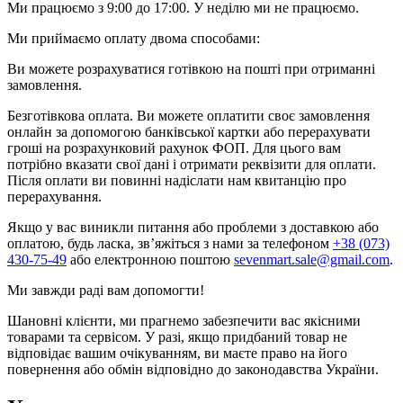
Ми працюємо з 9:00 до 17:00. У неділю ми не працюємо.
Ми приймаємо оплату двома способами:
Ви можете розрахуватися готівкою на пошті при отриманні
замовлення.
Безготівкова оплата. Ви можете оплатити своє замовлення
онлайн за допомогою банківської картки або перерахувати
гроші на розрахунковий рахунок ФОП. Для цього вам
потрібно вказати свої дані і отримати реквізити для оплати.
Після оплати ви повинні надіслати нам квитанцію про
перерахування.
Якщо у вас виникли питання або проблеми з доставкою або
оплатою, будь ласка, зв’яжіться з нами за телефоном
+38 (073)
430-75-49
або електронною поштою
sevenmart.sale@gmail.com
.
Ми завжди раді вам допомогти!
Шановні клієнти, ми прагнемо забезпечити вас якісними
товарами та сервісом. У разі, якщо придбаний товар не
відповідає вашим очікуванням, ви маєте право на його
повернення або обмін відповідно до законодавства України.