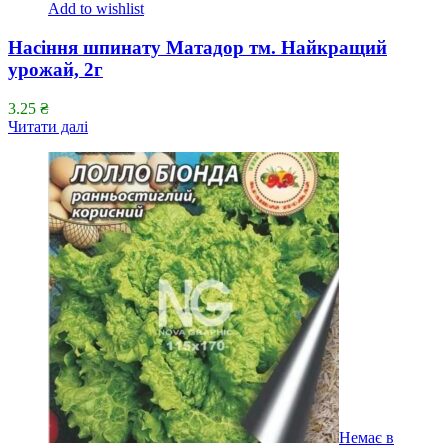
Add to wishlist
Насіння шпинату Матадор тм. Найкращий
урожай, 2г
3.25
₴
Читати далі
Немає в