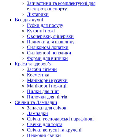
Запчастини та комплектуючі для
електротранспорту
Ліхтарики
Все для кухні
Губки для посуду
Кухонні ножі
Овочерізки, яйцерізки
Палички для шашлику
Силіконові лопатки
Силіконові пензлики
Форми для випічки
Краса та здоров’я
Засоби гігієни
Косметика
Манікюрні кусачки
Манікюрні ножиці
Пилки для п’ят
Пилочки для нігтів
Свічки та Лампадки
Запаски для свічок
Лампадки
Свічки господарські парафінові
Свічки для торта
Свічки конусні та кручені
Церковні свічки