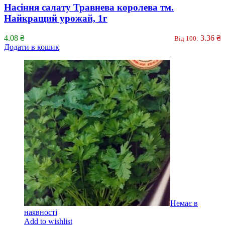
Насіння салату Травнева королева тм.
Найкращий урожай, 1г
4.08
₴
3.36
₴
Від 100:
Додати в кошик
Немає в
наявності
Add to wishlist