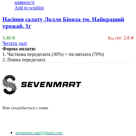
наявності
Add to wishlist
Насіння салату Лолло Біонда тм. Найкращий
урожай, 1г
3.40
₴
2.8
₴
Від 100:
Читати далі
Форма оплати:
1. Часткова передплата (30%) + післяплата (70%)
2. Повна передплата
Вам сподобається з нами
sevenmart.sale@gmail.com