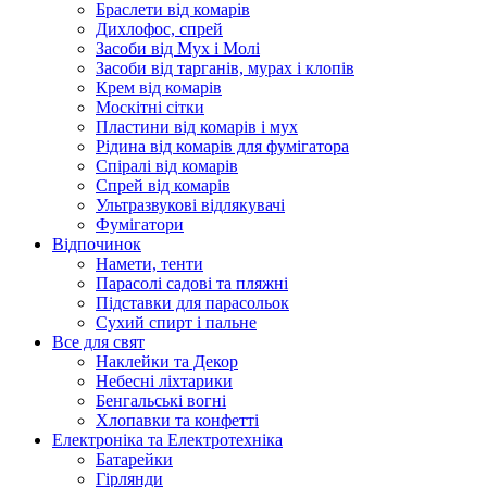
Браслети від комарів
Дихлофос, спрей
Засоби від Мух і Молі
Засоби від тарганів, мурах і клопів
Крем від комарів
Москітні сітки
Пластини від комарів і мух
Рідина від комарів для фумігатора
Спіралі від комарів
Спрей від комарів
Ультразвукові відлякувачі
Фумігатори
Відпочинок
Намети, тенти
Парасолі садові та пляжні
Підставки для парасольок
Сухий спирт і пальне
Все для свят
Наклейки та Декор
Небесні ліхтарики
Бенгальські вогні
Хлопавки та конфетті
Електроніка та Електротехніка
Батарейки
Гірлянди