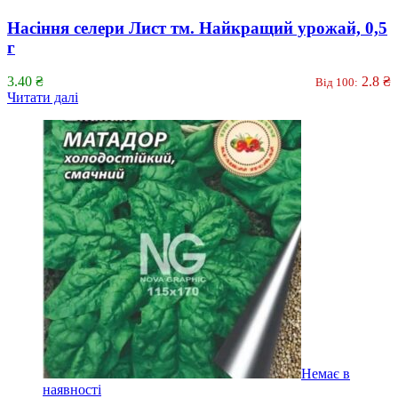
Насіння селери Лист тм. Найкращий урожай, 0,5
г
3.40
₴
2.8
₴
Від 100:
Читати далі
Немає в
наявності