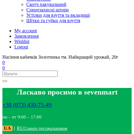
Скотч пакувальний
Сонцезахисні штори
Устілки для взуття та вкладиші
Щітки та губки для взуття
My account
Замовлення
Wishlist
Logout
Насіння кабачків Золотинка тм. Найкращий урожай, 20г
0
0
Ласкаво просимо в sevenmart
+38 (073) 430-75-49
пн – пт 9:00 – 17:00
UA
|
RU
Станьте постачальником